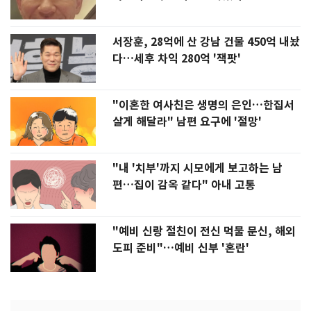
서장훈, 28억에 산 강남 건물 450억 내놨
다…세후 차익 280억 '잭팟'
"이혼한 여사친은 생명의 은인…한집서
살게 해달라" 남편 요구에 '절망'
"내 '치부'까지 시모에게 보고하는 남
편…집이 감옥 같다" 아내 고통
"예비 신랑 절친이 전신 먹물 문신, 해외
도피 준비"…예비 신부 '혼란'