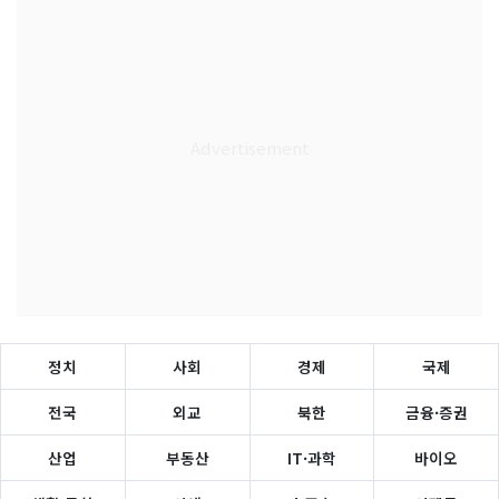
정치
사회
경제
국제
전국
외교
북한
금융·증권
산업
부동산
IT·과학
바이오