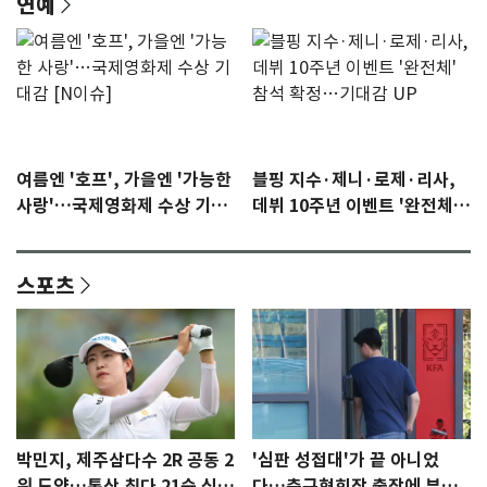
연예
여름엔 '호프', 가을엔 '가능한
블핑 지수·제니·로제·리사,
사랑'…국제영화제 수상 기대
데뷔 10주년 이벤트 '완전체'
감 [N이슈]
참석 확정…기대감 UP
스포츠
박민지, 제주삼다수 2R 공동 2
'심판 성접대'가 끝 아니었
위 도약…통산 최다 21승 신기
다…축구협회장 출장에 부인