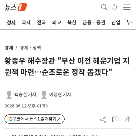
회
경제
국제
전국
외교
북한
금융ㆍ증권
산업
부동
경제
경제ㆍ정책
황종우 해수장관 "부산 이전 해운기업 지
원책 마련…순조로운 정착 돕겠다"
백승철 기자
이정현 기자
2026.06.12 오후 01:58
가
구글에서 뉴스1 즐겨찾기