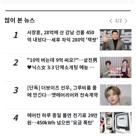
많이 본 뉴스
1
/
2
서장훈, 28억에 산 강남 건물 450
1
억 내놨다…세후 차익 280억 '잭팟'
"10억 버는데 9억 써요?"…삼전男
2
♥닉스女 3:3 단체소개팅 예능 화
제
[단독] 더보이즈 선우, 그루비룸 품
3
에 안긴다…앳에어리어와 전속계약
에어컨 하루 종일 틀면 전기료 29만
4
원…450kWh 넘으면 '요금 폭탄'