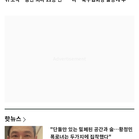
록 도전
3회 동반 '펑펑'
핫뉴스
"단둘만 있는 밀폐된 공간과 술…황정민
폭로녀는 두가지에 집착했다"