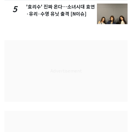
'효리수' 진짜 온다…소녀시대 효연
5
·유리·수영 유닛 출격 [N이슈]