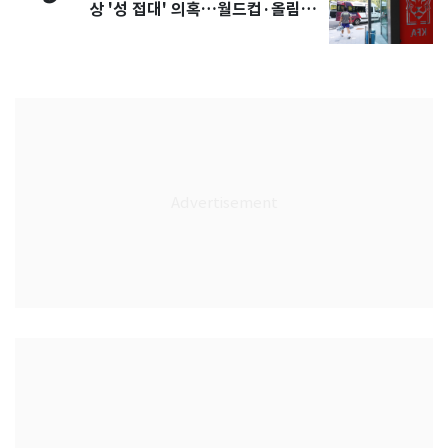
상 '성 접대' 의혹…월드컵·올림픽
예선 등