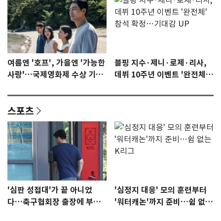
여름엔 '호프', 가을엔 '가능한
블핑 지수·제니·로제·리사,
사랑'…국제영화제 수상 기대
데뷔 10주년 이벤트 '완전체'
감 [N이슈]
참석 확정…기대감 UP
스포츠
'심판 성접대'가 끝 아니었
'심정지 대응' 모의 훈련부터
다…축구협회장 출장에 부인
'워터캐논'까지 준비…쉼 없는
3회 동반 '펑펑'
K리그