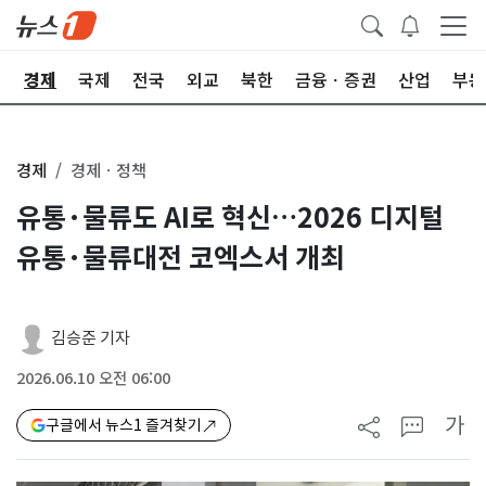
회
경제
국제
전국
외교
북한
금융ㆍ증권
산업
부동
경제
경제ㆍ정책
유통·물류도 AI로 혁신…2026 디지털
유통·물류대전 코엑스서 개최
김승준 기자
2026.06.10 오전 06:00
가
구글에서 뉴스1 즐겨찾기