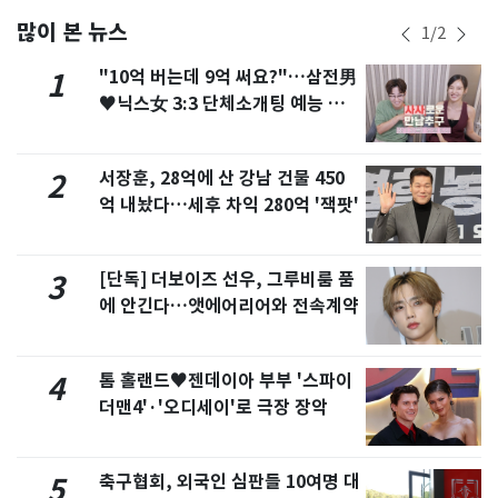
많이 본 뉴스
1
/
2
"10억 버는데 9억 써요?"…삼전男
1
♥닉스女 3:3 단체소개팅 예능 화
제
서장훈, 28억에 산 강남 건물 450
2
억 내놨다…세후 차익 280억 '잭팟'
[단독] 더보이즈 선우, 그루비룸 품
3
에 안긴다…앳에어리어와 전속계약
톰 홀랜드♥젠데이아 부부 '스파이
4
더맨4'·'오디세이'로 극장 장악
축구협회, 외국인 심판들 10여명 대
5