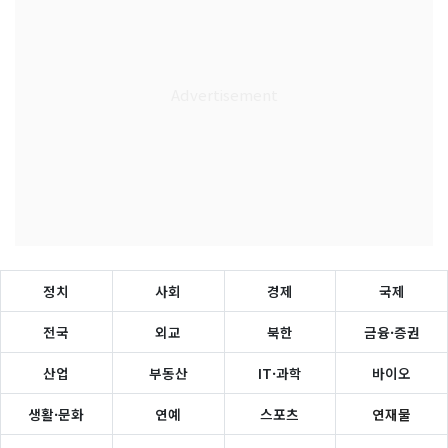
정치
사회
경제
국제
전국
외교
북한
금융·증권
산업
부동산
IT·과학
바이오
생활·문화
연예
스포츠
연재물