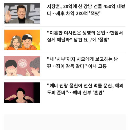
서장훈, 28억에 산 강남 건물 450억 내놨
다…세후 차익 280억 '잭팟'
"이혼한 여사친은 생명의 은인…한집서
살게 해달라" 남편 요구에 '절망'
"내 '치부'까지 시모에게 보고하는 남
편…집이 감옥 같다" 아내 고통
"예비 신랑 절친이 전신 먹물 문신, 해외
도피 준비"…예비 신부 '혼란'