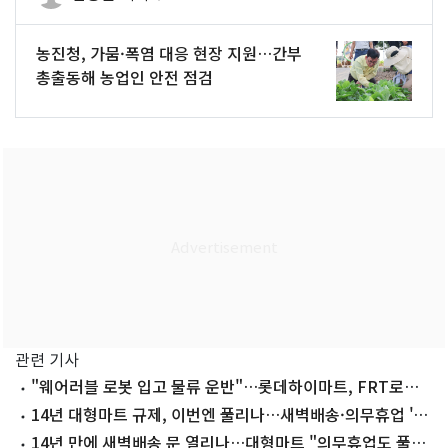
농진청, 가뭄·폭염 대응 현장 지원…간부
총출동해 농업인 안전 점검
관련 기사
"웨어러블 로봇 입고 물류 운반"…롯데하이마트, FRT로보
틱스와 맞손
14년 대형마트 규제, 이번엔 풀리나…새벽배송·의무휴업 '갑
론을박'
14년 만에 새벽배송 문 열리나…대형마트 "의무휴업도 풀어