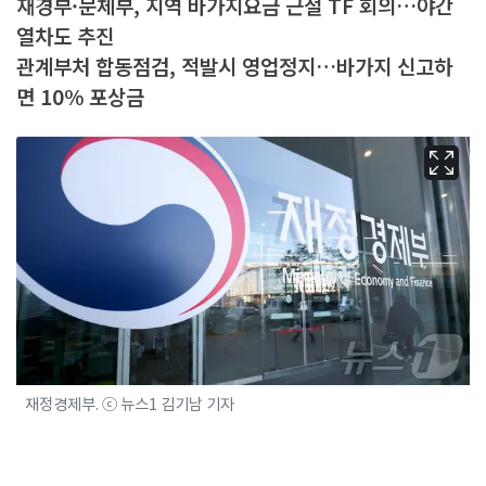
재경부·문체부, 지역 바가지요금 근절 TF 회의…야간
열차도 추진
관계부처 합동점검, 적발시 영업정지…바가지 신고하
면 10% 포상금
재정경제부. ⓒ 뉴스1 김기남 기자