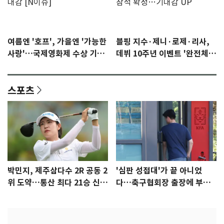
여름엔 '호프', 가을엔 '가능한
블핑 지수·제니·로제·리사,
사랑'…국제영화제 수상 기대
데뷔 10주년 이벤트 '완전체'
감 [N이슈]
참석 확정…기대감 UP
스포츠
박민지, 제주삼다수 2R 공동 2
'심판 성접대'가 끝 아니었
위 도약…통산 최다 21승 신기
다…축구협회장 출장에 부인
록 도전
3회 동반 '펑펑'