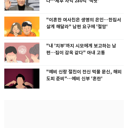
다…세후 차익 280억 '잭팟'
"이혼한 여사친은 생명의 은인…한집서
살게 해달라" 남편 요구에 '절망'
"내 '치부'까지 시모에게 보고하는 남
편…집이 감옥 같다" 아내 고통
"예비 신랑 절친이 전신 먹물 문신, 해외
도피 준비"…예비 신부 '혼란'