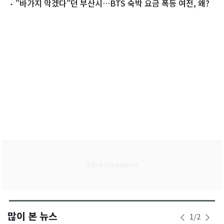
해…적당히 합시다"
"바가지 막겠다"던 부산시…BTS 숙박 요금 폭등 여전, 왜?
많이 본 뉴스
1
/
2