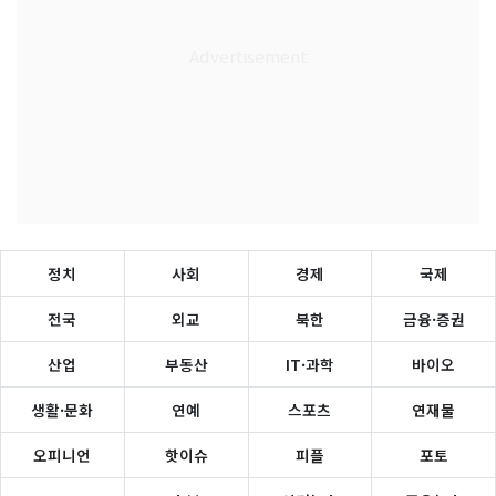
정치
사회
경제
국제
전국
외교
북한
금융·증권
산업
부동산
IT·과학
바이오
생활·문화
연예
스포츠
연재물
오피니언
핫이슈
피플
포토