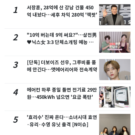
서장훈, 28억에 산 강남 건물 450
1
억 내놨다…세후 차익 280억 '잭팟'
"10억 버는데 9억 써요?"…삼전男
2
♥닉스女 3:3 단체소개팅 예능 화
제
[단독] 더보이즈 선우, 그루비룸 품
3
에 안긴다…앳에어리어와 전속계약
에어컨 하루 종일 틀면 전기료 29만
4
원…450kWh 넘으면 '요금 폭탄'
'효리수' 진짜 온다…소녀시대 효연
5
·유리·수영 유닛 출격 [N이슈]