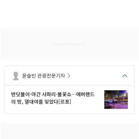
윤슬빈 관광전문기자
반딧불이·야간 사파리·불꽃쇼…에버랜드
의 밤, 열대야를 잊었다[르포]