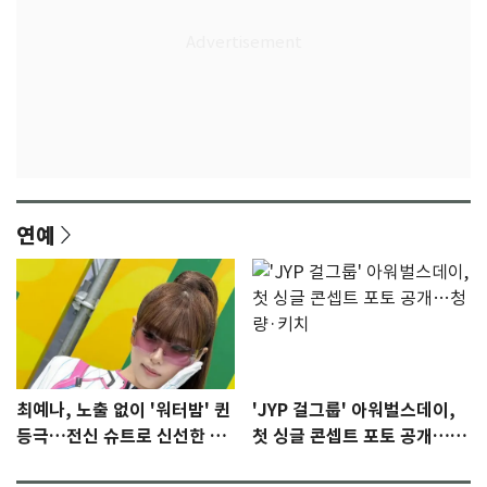
연예
최예나, 노출 없이 '워터밤' 퀸
'JYP 걸그룹' 아워벌스데이,
등극…전신 슈트로 신선한 충
첫 싱글 콘셉트 포토 공개…청
격 [N샷]
량·키치