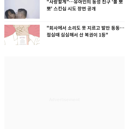
"사랑할게"…유아인의 동성 친구 '볼 뽀
뽀' 스킨십 시도 장면 공개
"회사에서 소리도 못 지르고 발만 동동…
점심때 심심해서 산 복권이 1등"