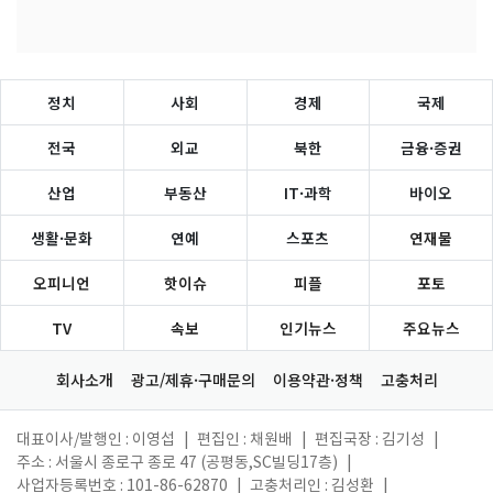
정치
사회
경제
국제
전국
외교
북한
금융·증권
산업
부동산
IT·과학
바이오
생활·문화
연예
스포츠
연재물
오피니언
핫이슈
피플
포토
TV
속보
인기뉴스
주요뉴스
회사소개
광고/제휴·구매문의
이용약관·정책
고충처리
대표이사/발행인 : 이영섭
|
편집인 : 채원배
|
편집국장 : 김기성
|
주소 : 서울시 종로구 종로 47 (공평동,SC빌딩17층)
|
사업자등록번호 : 101-86-62870
|
고충처리인 : 김성환
|