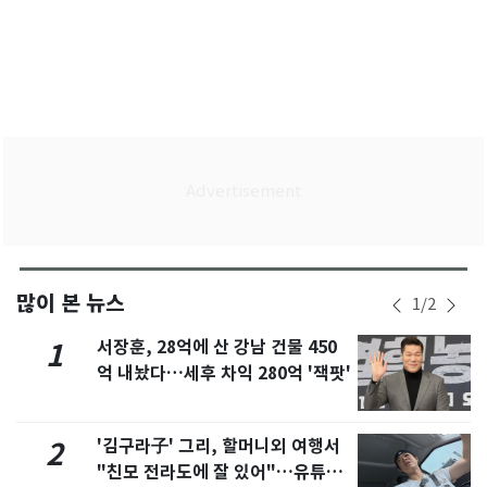
많이 본 뉴스
1
/
2
서장훈, 28억에 산 강남 건물 450
1
억 내놨다…세후 차익 280억 '잭팟'
'김구라子' 그리, 할머니외 여행서
2
"친모 전라도에 잘 있어"…유튜브