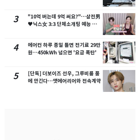
서 언급
"10억 버는데 9억 써요?"…삼전男
3
♥닉스女 3:3 단체소개팅 예능 화
제
에어컨 하루 종일 틀면 전기료 29만
4
원…450kWh 넘으면 '요금 폭탄'
[단독] 더보이즈 선우, 그루비룸 품
5
에 안긴다…앳에어리어와 전속계약