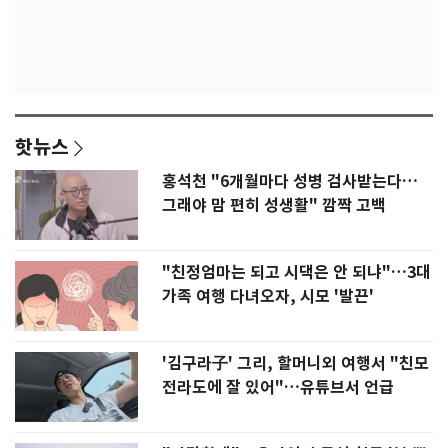
핫뉴스
홍석천 "6개월마다 성병 검사받는다…
그래야 맘 편히 성생활" 깜짝 고백
"친정엄마는 되고 시댁은 안 되냐"…3대
가족 여행 다녀오자, 시모 '발끈'
'김구라子' 그리, 할머니외 여행서 "친모
전라도에 잘 있어"…유튜브서 언급