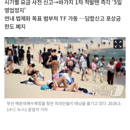
시기별 요금 사전 신고→바가지 1차 적발땐 즉각 '5일
영업정지'
연내 법제화 목표 범부처 TF 가동 …담합신고 포상금
한도 폐지
부산 해운대해수욕장을 찾은 외국인들이 태닝을 즐기고 있다. 2026.5.
14 ⓒ 뉴스1 윤일지 기자