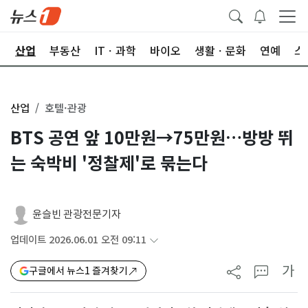
권
산업
부동산
ITㆍ과학
바이오
생활ㆍ문화
연예
스
산업
호텔·관광
BTS 공연 앞 10만원→75만원…방방 뛰
는 숙박비 '정찰제'로 묶는다
윤슬빈 관광전문기자
업데이트 2026.06.01 오전 09:11
가
구글에서 뉴스1 즐겨찾기