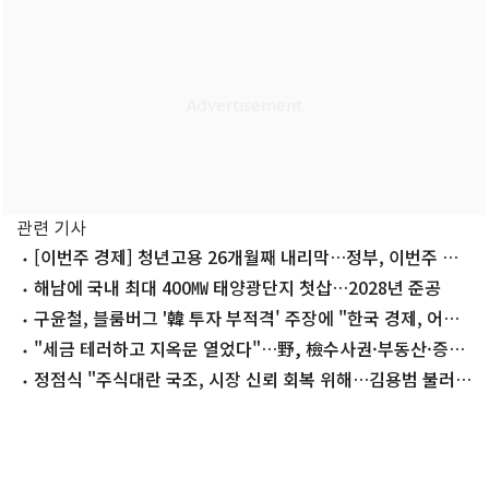
관련 기사
[이번주 경제] 청년고용 26개월째 내리막…정부, 이번주 대
책 내놓는다
해남에 국내 최대 400㎿ 태양광단지 첫삽…2028년 준공
구윤철, 블룸버그 '韓 투자 부적격' 주장에 "한국 경제, 어느
때보다 견실"
"세금 테러하고 지옥문 열었다"…野, 檢수사권·부동산·증시
맹폭
정점식 "주식대란 국조, 시장 신뢰 회복 위해…김용범 불러
따져봐야"