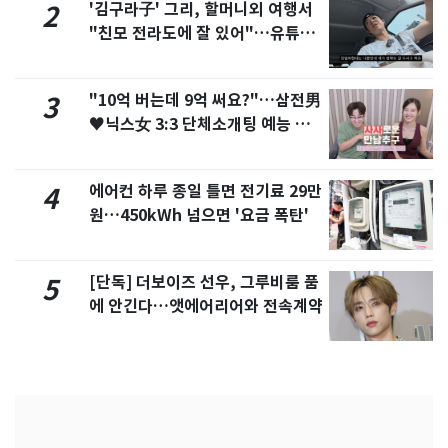
'김구라子' 그리, 할머니외 여행서
2
"친모 전라도에 잘 있어"…유튜브
서 언급
"10억 버는데 9억 써요?"…삼전男
3
♥닉스女 3:3 단체소개팅 예능 화
제
에어컨 하루 종일 틀면 전기료 29만
4
원…450kWh 넘으면 '요금 폭탄'
[단독] 더보이즈 선우, 그루비룸 품
5
에 안긴다…앳에어리어와 전속계약