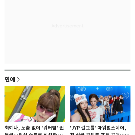
연예
최예나, 노출 없이 '워터밤' 퀸
'JYP 걸그룹' 아워벌스데이,