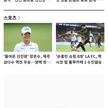
등극…전신 슈트로 신선한 충
첫 싱글 콘셉트 포토 공개…청
격 [N샷]
량·키치
스포츠
'돌아온 신인왕' 장은수, 제주
'손흥민 슈팅 0개' LA FC, 멕
삼다수 역전 우승…생애 첫승
시코 팀 톨루카에 1-0 진땀승
감격