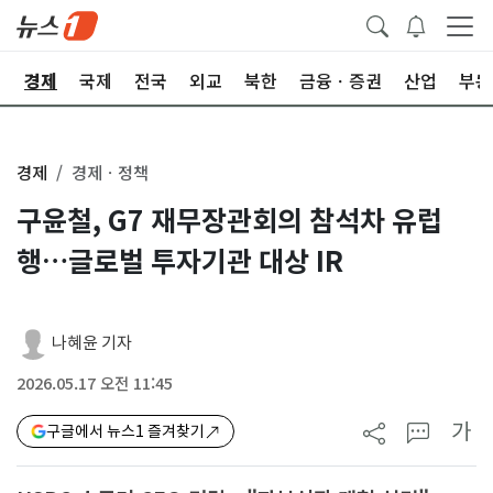
회
경제
국제
전국
외교
북한
금융ㆍ증권
산업
부동
경제
경제ㆍ정책
구윤철, G7 재무장관회의 참석차 유럽
행…글로벌 투자기관 대상 IR
나혜윤 기자
2026.05.17 오전 11:45
가
구글에서 뉴스1 즐겨찾기