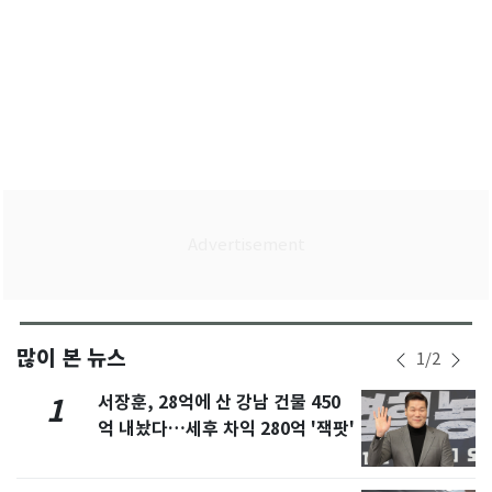
많이 본 뉴스
1
/
2
서장훈, 28억에 산 강남 건물 450
1
억 내놨다…세후 차익 280억 '잭팟'