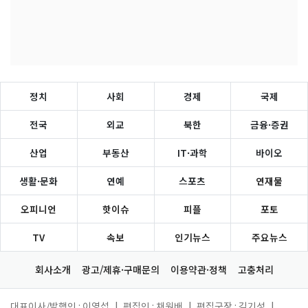
정치
사회
경제
국제
전국
외교
북한
금융·증권
산업
부동산
IT·과학
바이오
생활·문화
연예
스포츠
연재물
오피니언
핫이슈
피플
포토
TV
속보
인기뉴스
주요뉴스
회사소개
광고/제휴·구매문의
이용약관·정책
고충처리
대표이사/발행인 : 이영섭
|
편집인 : 채원배
|
편집국장 : 김기성
|