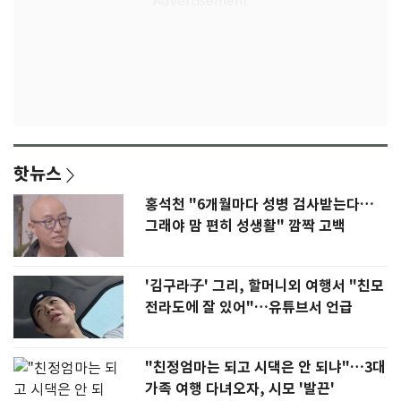
핫뉴스
홍석천 "6개월마다 성병 검사받는다…
그래야 맘 편히 성생활" 깜짝 고백
'김구라子' 그리, 할머니외 여행서 "친모
전라도에 잘 있어"…유튜브서 언급
"친정엄마는 되고 시댁은 안 되냐"…3대
가족 여행 다녀오자, 시모 '발끈'