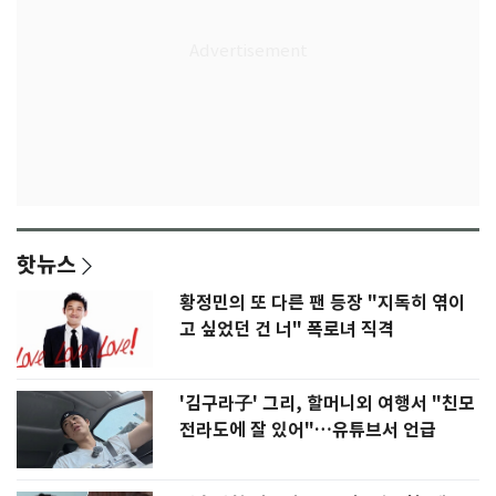
핫뉴스
황정민의 또 다른 팬 등장 "지독히 엮이
고 싶었던 건 너" 폭로녀 직격
'김구라子' 그리, 할머니외 여행서 "친모
전라도에 잘 있어"…유튜브서 언급