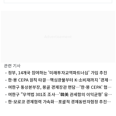
관련 기사
정부, 14개국 참여하는 '미래투자교역파트너십' 가입 추진
한·몽 CEPA 원칙 타결…핵심광물부터 K-소비재까지 '경제
동맹' 새 장
여한구 통상본부장, 몽골 경제장관 면담…'한·몽 CEPA' 협상
속도
여한구 "무역법 301조 조사…'韓美 관세합의 이익균형' 유지
되게 할 것"
한-모로코 경제협력 가속화…포괄적 경제동반자협정 추진키
로