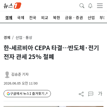
회
경제
국제
전국
외교
북한
금융ㆍ증권
산업
부동
경제
산업ㆍ통상
한-세르비아 CEPA 타결…반도체·전기
전자 관세 25% 철폐
김승준 기자
2026.06.05 오전 11:00
가
구글에서 뉴스1 즐겨찾기