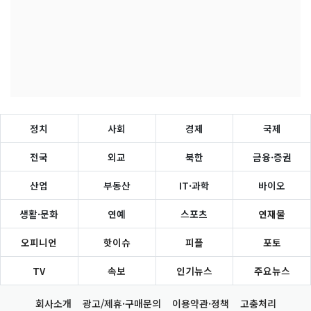
정치
사회
경제
국제
전국
외교
북한
금융·증권
산업
부동산
IT·과학
바이오
생활·문화
연예
스포츠
연재물
오피니언
핫이슈
피플
포토
TV
속보
인기뉴스
주요뉴스
회사소개
광고/제휴·구매문의
이용약관·정책
고충처리