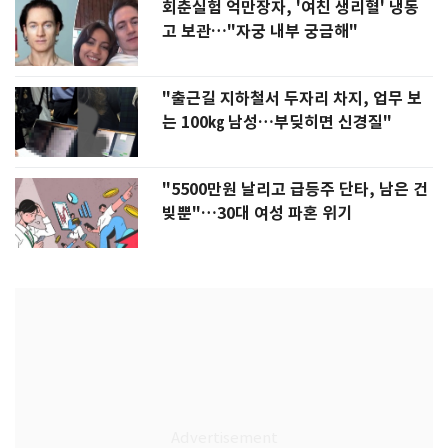
회춘실험 억만장자, '여친 생리혈' 냉동
고 보관…"자궁 내부 궁금해"
"출근길 지하철서 두자리 차지, 업무 보
는 100㎏ 남성…부딪히면 신경질"
"5500만원 날리고 급등주 단타, 남은 건
빚뿐"…30대 여성 파혼 위기