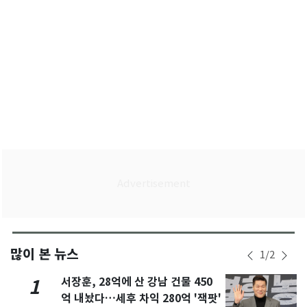
많이 본 뉴스
1
/
2
서장훈, 28억에 산 강남 건물 450
1
억 내놨다…세후 차익 280억 '잭팟'