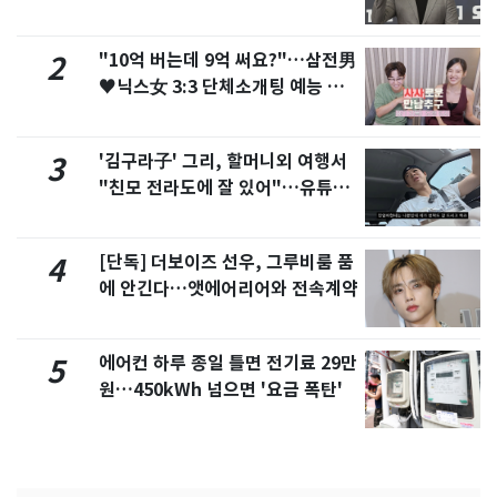
"10억 버는데 9억 써요?"…삼전男
2
♥닉스女 3:3 단체소개팅 예능 화
제
'김구라子' 그리, 할머니외 여행서
3
"친모 전라도에 잘 있어"…유튜브
서 언급
[단독] 더보이즈 선우, 그루비룸 품
4
에 안긴다…앳에어리어와 전속계약
에어컨 하루 종일 틀면 전기료 29만
5
원…450kWh 넘으면 '요금 폭탄'