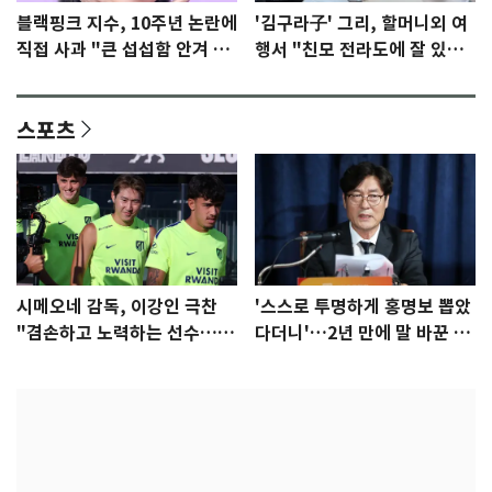
블랙핑크 지수, 10주년 논란에
'김구라子' 그리, 할머니외 여
직접 사과 "큰 섭섭함 안겨 미
행서 "친모 전라도에 잘 있
안"
어"…유튜브서 언급
스포츠
시메오네 감독, 이강인 극찬
'스스로 투명하게 홍명보 뽑았
"겸손하고 노력하는 선수…좋
다더니'…2년 만에 말 바꾼 이
은 첫인상"
임생