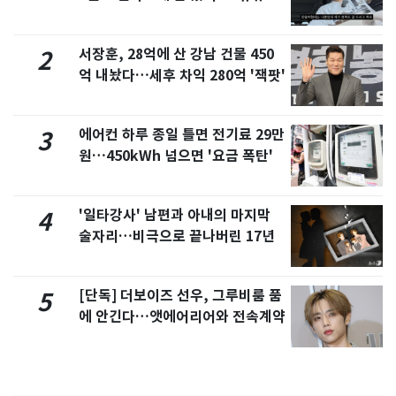
서 언급
서장훈, 28억에 산 강남 건물 450
2
억 내놨다…세후 차익 280억 '잭팟'
에어컨 하루 종일 틀면 전기료 29만
3
원…450kWh 넘으면 '요금 폭탄'
'일타강사' 남편과 아내의 마지막
4
술자리…비극으로 끝나버린 17년
[단독] 더보이즈 선우, 그루비룸 품
5
에 안긴다…앳에어리어와 전속계약