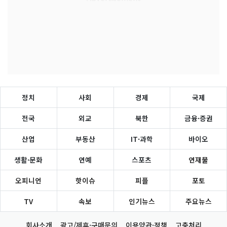
정치
사회
경제
국제
전국
외교
북한
금융·증권
산업
부동산
IT·과학
바이오
생활·문화
연예
스포츠
연재물
오피니언
핫이슈
피플
포토
TV
속보
인기뉴스
주요뉴스
회사소개
광고/제휴·구매문의
이용약관·정책
고충처리