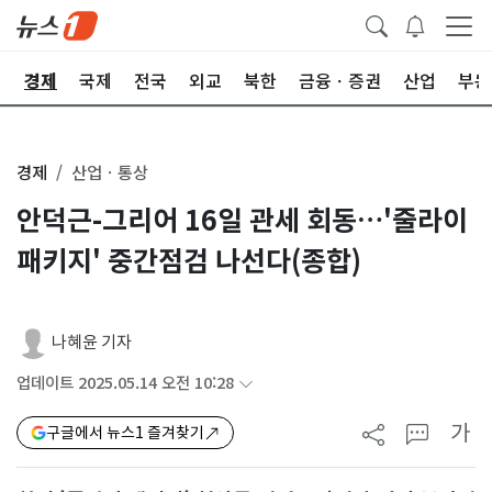
회
경제
국제
전국
외교
북한
금융ㆍ증권
산업
부동
경제
산업ㆍ통상
안덕근-그리어 16일 관세 회동…'줄라이
패키지' 중간점검 나선다(종합)
나혜윤 기자
업데이트 2025.05.14 오전 10:28
가
구글에서 뉴스1 즐겨찾기