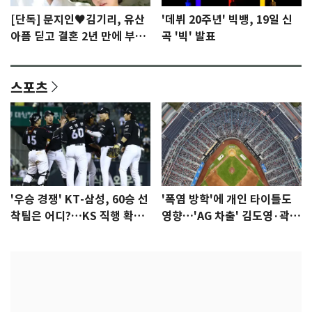
[단독] 문지인♥김기리, 유산
'데뷔 20주년' 빅뱅, 19일 신
아픔 딛고 결혼 2년 만에 부모
곡 '빅' 발표
됐다…7일 득남
스포츠
'우승 경쟁' KT-삼성, 60승 선
'폭염 방학'에 개인 타이틀도
착팀은 어디?…KS 직행 확률
영향…'AG 차출' 김도영·곽빈
77.8%
울상