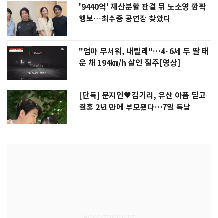
'9440억' 재산분할 판결 뒤 노소영 깜짝
행보…최수종 공연장 찾았다
"엄마 무서워, 내릴래"…4·6세 두 딸 태
운 채 194㎞/h 살인 질주[영상]
[단독] 문지인♥김기리, 유산 아픔 딛고
결혼 2년 만에 부모됐다…7일 득남