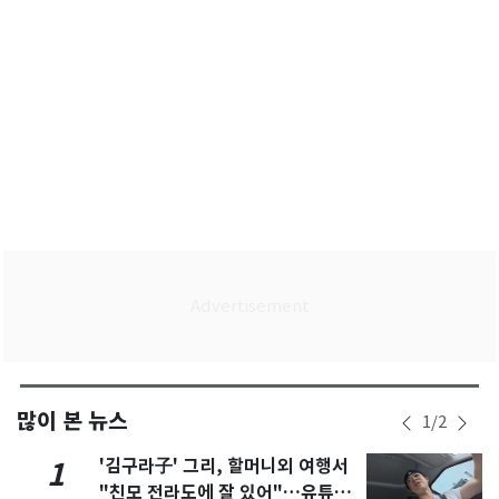
많이 본 뉴스
1
/
2
'김구라子' 그리, 할머니외 여행서
1
"친모 전라도에 잘 있어"…유튜브