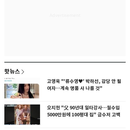
핫뉴스
고영욱 "'류수영♥' 박하선, 감당 안 될
여자…계속 명품 사 나를 것"
오지헌 "父 90년대 일타강사…월수입
5000만원에 100평대 집" 금수저 고백