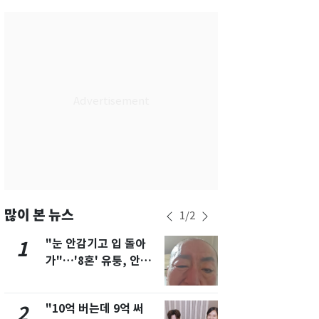
서울
31
℃
부산
28
℃
대구
30
℃
인천
30
℃
광주
28
℃
대전
31
℃
울산
27
℃
강릉
25
℃
많이 본 뉴스
1
/
2
제주
28
℃
"눈 안감기고 입 돌아
삼성전자·S
1
6
가"…'8혼' 유퉁, 안면
"주주 환원 
마비 근황 유튜브서 공
확대할 것" 
개
"10억 버는데 9억 써
펄펄 끓는 서
2
7