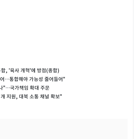
, '육사 개혁'에 방점(종합)
물어…통합해야 가능성 줄어들어"
하나"…국가책임 확대 주문
개 지원, 대북 소통 채널 확보"