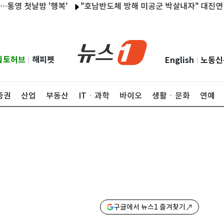
 첫날밤 '행복'
"호남반도체 방해 미공군 박살내자" 대진연 3명 
립토허브
해피펫
English
노동신
|
|
증권
산업
부동산
ITㆍ과학
바이오
생활ㆍ문화
연예
구글에서 뉴스1 즐겨찾기