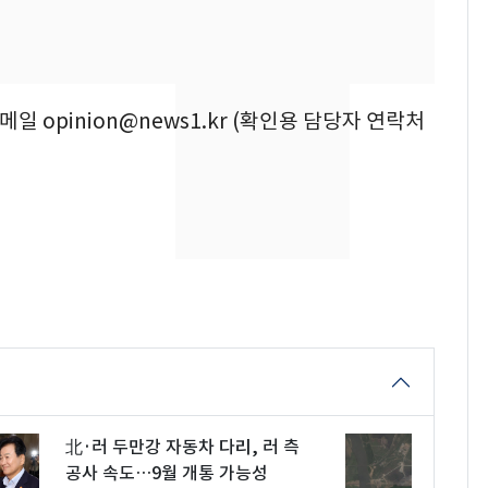
돌파하나…한낮 39도
폭염[오늘날씨]
SK하이닉스 또 프리마
8
켓 하한가…달랑 11주
이메일 opinion@news1.kr (확인용 담당자 연락처
에 시초가 소동
[단독]"이번 역은 신논
9
현, 토스역입니다"…서
울 지하철에 토스 이름
새겼다
"캐리비안 베이 여자 탈
10
의실에 남자가 있어
요"…경찰 수사
北·러 두만강 자동차 다리, 러 측
공사 속도…9월 개통 가능성