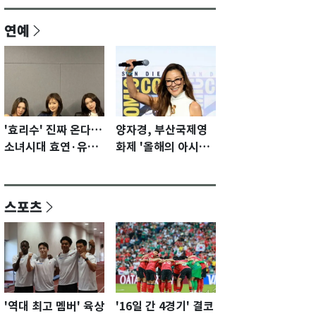
연예
'효리수' 진짜 온다…
양자경, 부산국제영
소녀시대 효연·유리·
화제 '올해의 아시아
수영 유닛 출격 [N이
영화인상' 수상…15
슈]
년만에 부산 온다
스포츠
'역대 최고 멤버' 육상
'16일 간 4경기' 결코