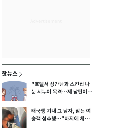
핫뉴스
"호텔서 상간남과 스킨십 나
눈 시누이 목격…제 남편이
입 다물라 하네요"
태국행 기내 그 남자, 잠든 여
승객 성추행…"바지에 체액
까지 묻었다"