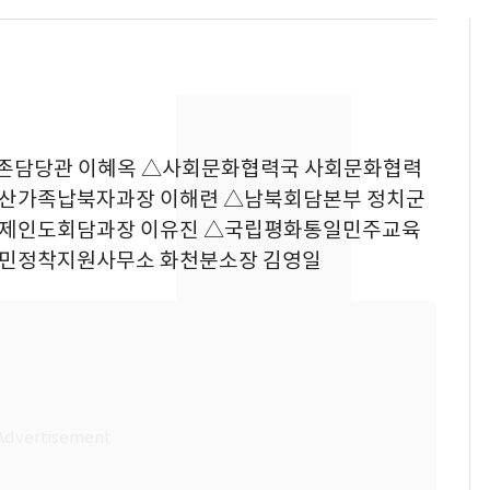
존담당관 이혜옥 △사회문화협력국 사회문화협력
이산가족납북자과장 이해련 △남북회담본부 정치군
경제인도회담과장 이유진 △국립평화통일민주교육
주민정착지원사무소 화천분소장 김영일
삼성전자·SK하이닉스
6
"주주 환원 의미 있게
확대할 것" 약속
펄펄 끓는 서울, 40도
7