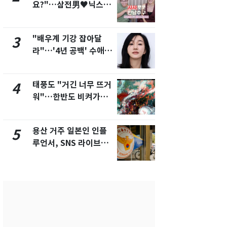
요?"…삼전男♥닉스女
돌파하나…한
3:3 단체소개팅 예능 화
폭염[오늘날
제
"배우계 기강 잡아달
SK하이닉스
3
8
라"…'4년 공백' 수애,
켓 하한가…
SNS 오픈·프로필 공개
에 시초가 
화제
태풍도 "거긴 너무 뜨거
[단독]"이번
4
9
워"…한반도 비켜가는
현, 토스역
'돌핀'과 '찬홈'
울 지하철에
새겼다
용산 거주 일본인 인플
"캐리비안 
5
10
루언서, SNS 라이브방
의실에 남자
송 도중 사망
요"…경찰 