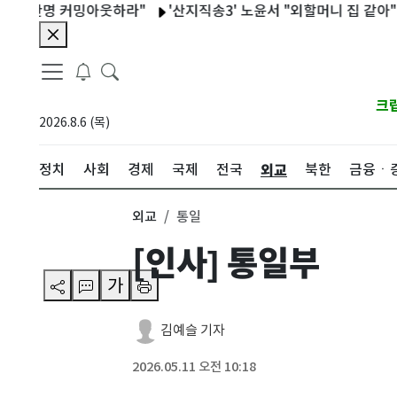
"반명 커밍아웃하라"
'산지직송3' 노윤서 "외할머니 집 같아"…통영
크
2026.8.6 (목)
외교
정치
사회
경제
국제
전국
북한
금융ㆍ
외교
통일
[인사] 통일부
가
김예슬 기자
2026.05.11 오전 10:18