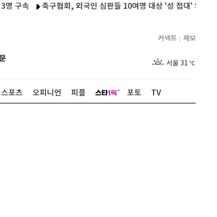
구속
축구협회, 외국인 심판들 10여명 대상 '성 접대' 의혹…월드
커넥트
제보
|
제주
28
℃
문
서울
31
℃
부산
28
℃
스포츠
오피니언
피플
포토
TV
대구
30
℃
인천
30
℃
광주
28
℃
대전
31
℃
울산
27
℃
강릉
25
℃
제주
28
℃