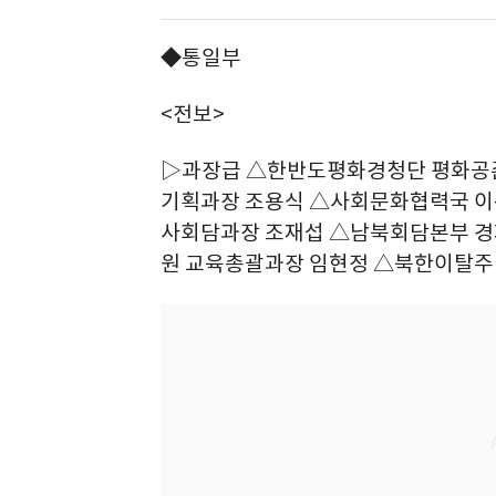
◆통일부
<전보>
▷과장급 △한반도평화경청단 평화공
기획과장 조용식 △사회문화협력국 
사회담과장 조재섭 △남북회담본부 
원 교육총괄과장 임현정 △북한이탈