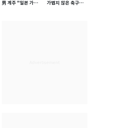
男 계주 "일본 가뿐히
가볍지 않은 축구대
넘고 AG 金 따겠다"
표팀 '임시 감독' 무게