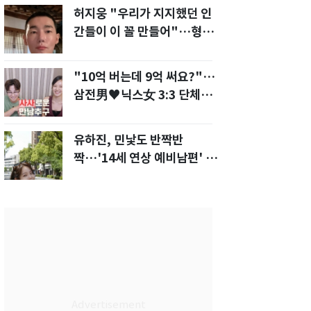
허지웅 "우리가 지지했던 인
간들이 이 꼴 만들어"…형소
법 개정안에 발끈
"10억 버는데 9억 써요?"…
삼전男♥닉스女 3:3 단체소
개팅 예능 화제
유하진, 민낯도 반짝반
짝…'14세 연상 예비남편' 강
균성이 반한 청순 미모