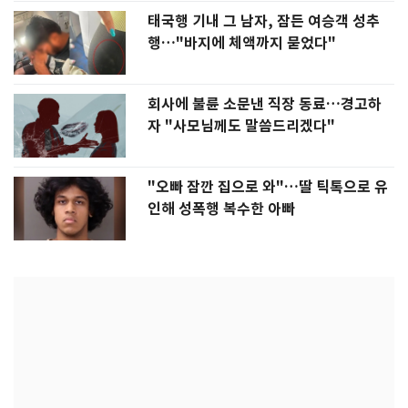
태국행 기내 그 남자, 잠든 여승객 성추
행…"바지에 체액까지 묻었다"
회사에 불륜 소문낸 직장 동료…경고하
자 "사모님께도 말씀드리겠다"
"오빠 잠깐 집으로 와"…딸 틱톡으로 유
인해 성폭행 복수한 아빠