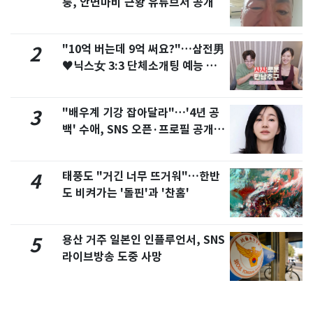
퉁, 안면마비 근황 유튜브서 공개
"10억 버는데 9억 써요?"…삼전男
2
♥닉스女 3:3 단체소개팅 예능 화
제
"배우계 기강 잡아달라"…'4년 공
3
백' 수애, SNS 오픈·프로필 공개
화제
태풍도 "거긴 너무 뜨거워"…한반
4
도 비켜가는 '돌핀'과 '찬홈'
용산 거주 일본인 인플루언서, SNS
5
라이브방송 도중 사망