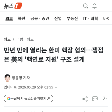
국
외교
북한
금융ㆍ증권
산업
부동산
ITㆍ과학
바이
외교
국방ㆍ외교
반년 만에 열리는 한미 핵잠 협의…쟁점
은 美의 '핵연료 지원' 구조 설계
정윤영 기자
업데이트 2026.05.29 오후 01:55
가
구글에서 뉴스1 즐겨찾기