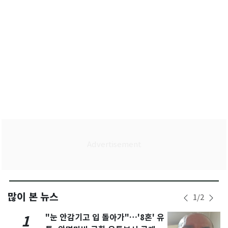
많이 본 뉴스
1
/
2
"눈 안감기고 입 돌아가"…'8혼' 유
1