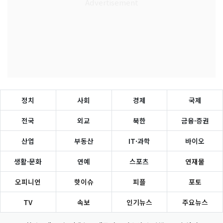
정치
사회
경제
국제
전국
외교
북한
금융·증권
산업
부동산
IT·과학
바이오
생활·문화
연예
스포츠
연재물
오피니언
핫이슈
피플
포토
TV
속보
인기뉴스
주요뉴스