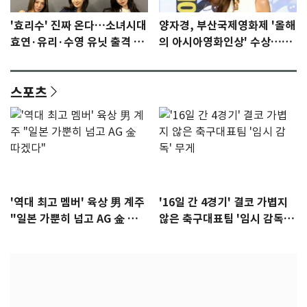
'효리수' 진짜 온다…소녀시대
양자경, 부산국제영화제 '올해
효연·유리·수영 유닛 출격 [N
의 아시아영화인상' 수상…15
이슈]
년만에 부산 온다
스포츠
'역대 최고 멤버' 육상 男 계주
'16일 간 4경기' 결코 가볍지
"일본 가뿐히 넘고 AG 金 따겠
않은 축구대표팀 '임시 감독'
다"
무게