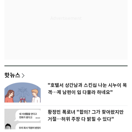
핫뉴스
"호텔서 상간남과 스킨십 나눈 시누이 목
격…제 남편이 입 다물라 하네요"
황정민 폭로녀 "합의? 그가 찾아왔지만
거절…허위 주장 다 밝힐 수 있다"