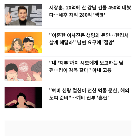
서장훈, 28억에 산 강남 건물 450억 내놨
다…세후 차익 280억 '잭팟'
"이혼한 여사친은 생명의 은인…한집서
살게 해달라" 남편 요구에 '절망'
"내 '치부'까지 시모에게 보고하는 남
편…집이 감옥 같다" 아내 고통
"예비 신랑 절친이 전신 먹물 문신, 해외
도피 준비"…예비 신부 '혼란'