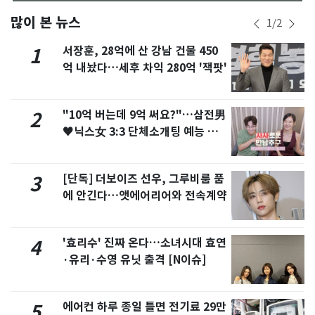
많이 본 뉴스
1
/
2
서장훈, 28억에 산 강남 건물 450
1
억 내놨다…세후 차익 280억 '잭팟'
"10억 버는데 9억 써요?"…삼전男
2
♥닉스女 3:3 단체소개팅 예능 화
제
[단독] 더보이즈 선우, 그루비룸 품
3
에 안긴다…앳에어리어와 전속계약
'효리수' 진짜 온다…소녀시대 효연
4
·유리·수영 유닛 출격 [N이슈]
에어컨 하루 종일 틀면 전기료 29만
5