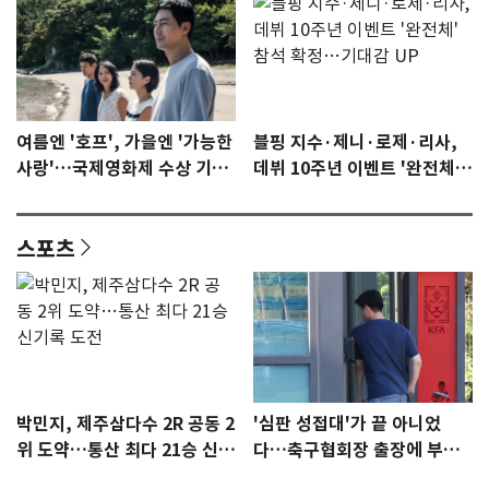
여름엔 '호프', 가을엔 '가능한
블핑 지수·제니·로제·리사,
사랑'…국제영화제 수상 기대
데뷔 10주년 이벤트 '완전체'
감 [N이슈]
참석 확정…기대감 UP
스포츠
박민지, 제주삼다수 2R 공동 2
'심판 성접대'가 끝 아니었
위 도약…통산 최다 21승 신기
다…축구협회장 출장에 부인
록 도전
3회 동반 '펑펑'