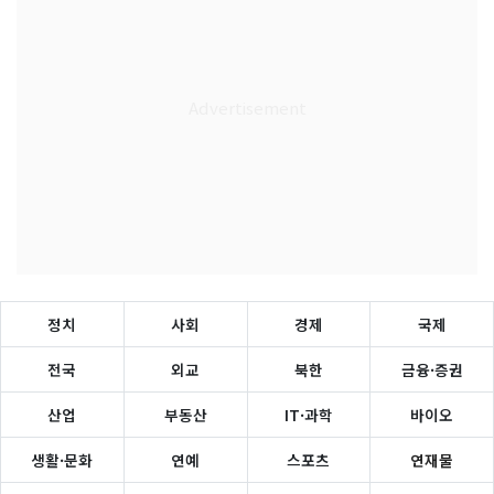
정치
사회
경제
국제
전국
외교
북한
금융·증권
산업
부동산
IT·과학
바이오
생활·문화
연예
스포츠
연재물