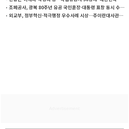
예여권'
조폐공사, 광복 80주년 유공 국민훈장·대통령 표창 동시 수
상
외교부, 정부혁신·적극행정 우수사례 시상…주이란대사관
교민 보호 '최우수'