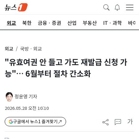
국
외교
북한
금융ㆍ증권
산업
부동산
ITㆍ과학
바이
외교
국방ㆍ외교
"유효여권 안 들고 가도 재발급 신청 가
능"… 6월부터 절차 간소화
정윤영 기자
2026.05.28 오전 10:10
가
구글에서 뉴스1 즐겨찾기