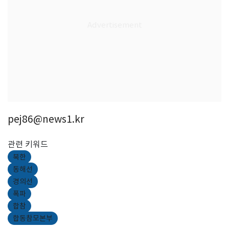
pej86@news1.kr
관련 키워드
북한
동해선
경의선
폭파
합참
합동참모본부