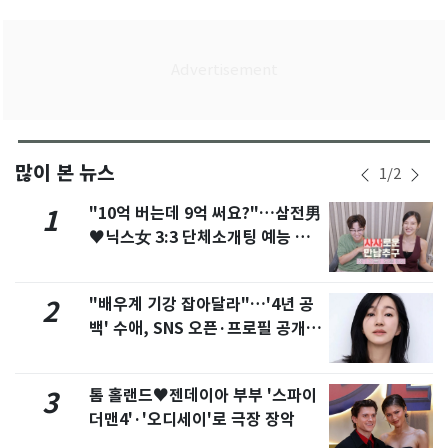
많이 본 뉴스
1
/
2
"10억 버는데 9억 써요?"…삼전男
1
♥닉스女 3:3 단체소개팅 예능 화
제
"배우계 기강 잡아달라"…'4년 공
2
백' 수애, SNS 오픈·프로필 공개
화제
톰 홀랜드♥젠데이아 부부 '스파이
3
더맨4'·'오디세이'로 극장 장악