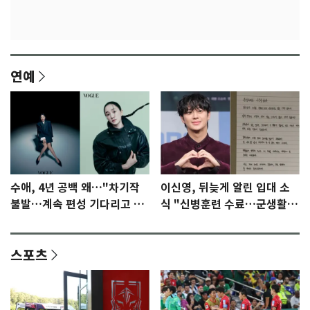
연예
수애, 4년 공백 왜…"차기작
이신영, 뒤늦게 알린 입대 소
불발…계속 편성 기다리고 있
식 "신병훈련 수료…군생활
다"
집중"
스포츠