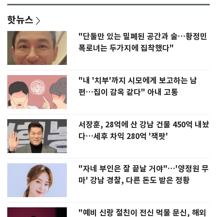
핫뉴스
"단둘만 있는 밀폐된 공간과 술…황정민
폭로녀는 두가지에 집착했다"
"내 '치부'까지 시모에게 보고하는 남
편…집이 감옥 같다" 아내 고통
서장훈, 28억에 산 강남 건물 450억 내놨
다…세후 차익 280억 '잭팟'
"자네 부인은 잘 끝날 거야"…'양정원 무
마' 강남 경찰, 다른 돈도 받은 정황
"예비 신랑 절친이 전신 먹물 문신, 해외