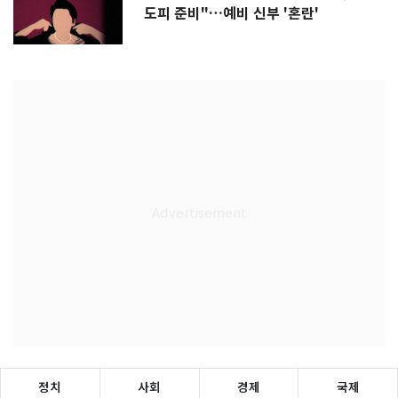
도피 준비"…예비 신부 '혼란'
정치
사회
경제
국제