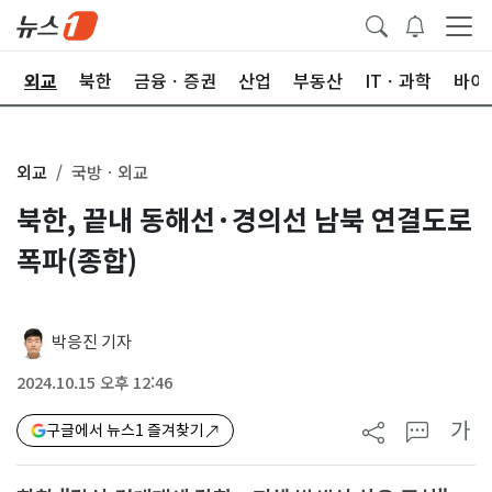
국
외교
북한
금융ㆍ증권
산업
부동산
ITㆍ과학
바이
외교
국방ㆍ외교
북한, 끝내 동해선·경의선 남북 연결도로
폭파(종합)
박응진 기자
2024.10.15 오후 12:46
가
구글에서 뉴스1 즐겨찾기