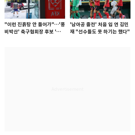
"이런 진흙탕 안 들어가"…'풍
'남아공 졸전' 처음 입 연 김민
비박산' 축구협회장 후보 '실
재 "선수들도 못 하기는 했다"
종'