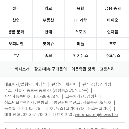
전국
외교
북한
금융·증권
산업
부동산
IT·과학
바이오
생활·문화
연예
스포츠
연재물
오피니언
핫이슈
피플
포토
TV
속보
인기뉴스
주요뉴스
회사소개
광고/제휴·구매문의
이용약관·정책
고충처리
대표이사/발행인 : 이영섭
|
편집인 : 채원배
|
편집국장 : 김기성
|
주소 : 서울시 종로구 종로 47 (공평동,SC빌딩17층)
|
사업자등록번호 : 101-86-62870
|
고충처리인 : 김성환
|
청소년보호책임자 : 안병길
|
통신판매업신고 : 서울종로 0676호
|
등록일 : 2011. 05. 26
|
제호 : 뉴스1코리아(읽기: 뉴스원코리아)
|
대표 전화 : 02-397-7000
|
대표 이메일 :
webmaster@news1.kr