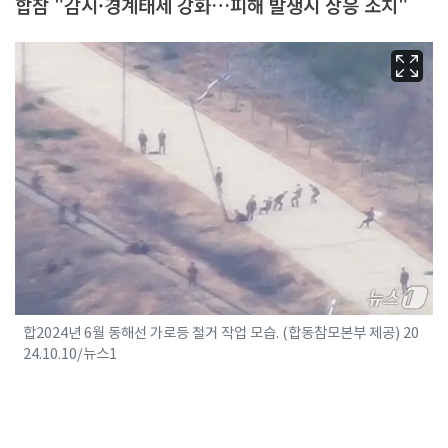
합참 "감시·경계태세 강화…피해 발생시 상응 조치"
합2024년 6월 동해선 가로등 철거 작업 모습. (합동참모본부 제공) 20
24.10.10/뉴스1