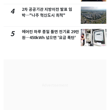
2차 공공기관 지방이전 발표 임
4
박…"나주 혁신도시 최적"
에어컨 하루 종일 틀면 전기료 29만
5
원…450kWh 넘으면 '요금 폭탄'