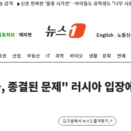
신촌 한복판 '물총 시가전'…아이들도 유학생도 "너무 시원해요"
립토허브
해피펫
English
노동신
|
|
증권
산업
부동산
ITㆍ과학
바이오
생활ㆍ문화
연예
, 종결된 문제" 러시아 입장
구글에서 뉴스1 즐겨찾기