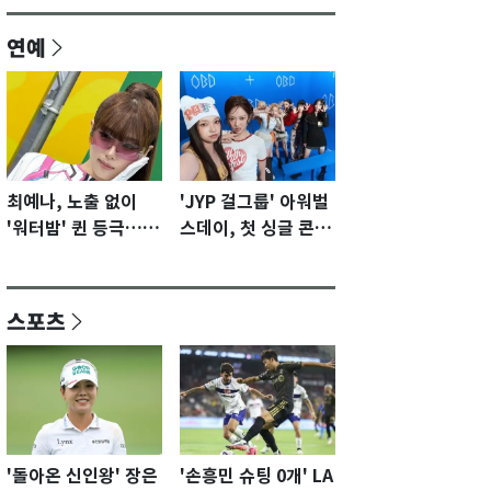
연예
최예나, 노출 없이
'JYP 걸그룹' 아워벌
'워터밤' 퀸 등극…전
스데이, 첫 싱글 콘셉
신 슈트로 신선한 충
트 포토 공개…청량·
격 [N샷]
키치
스포츠
'돌아온 신인왕' 장은
'손흥민 슈팅 0개' LA