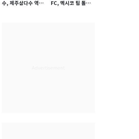
수, 제주삼다수 역전
FC, 멕시코 팀 톨루
우승…생애 첫승 감
카에 1-0 진땀승
격