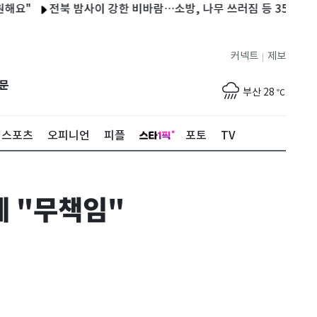
전북 밤사이 강한 비바람…소방, 나무 쓰러짐 등 35건 안전조치
제주
28
℃
커넥트
제보
|
서울
30
℃
문
부산
28
℃
대구
32
℃
스포츠
오피니언
피플
포토
TV
인천
32
℃
광주
33
℃
에 "무책임"
대전
32
℃
울산
26
℃
강릉
22
℃
제주
28
℃
서울
30
℃