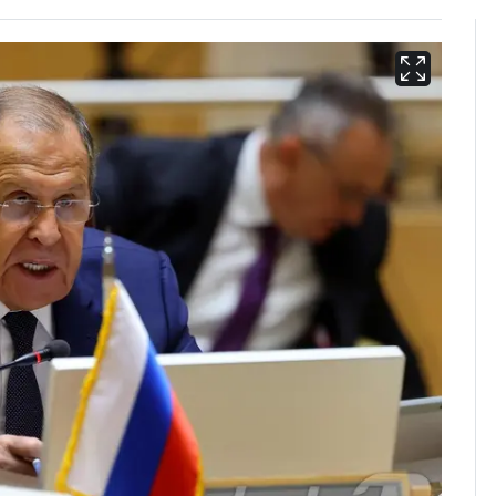
회춘실험 억만장자, '여
6
친 생리혈' 냉동고 보
관…"자궁 내부 궁금
해"
'심판 성접대'가 끝 아니
7