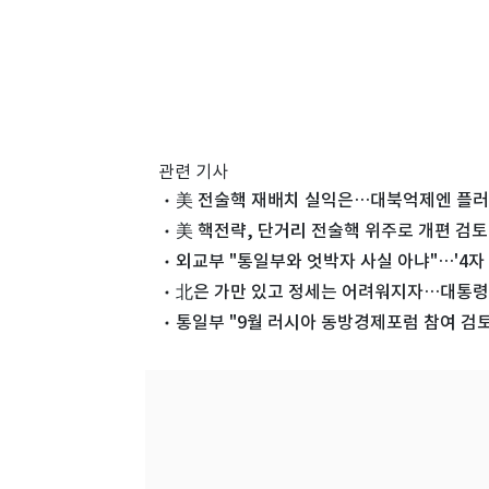
관련 기사
美 전술핵 재배치 실익은…대북억제엔 플러
美 핵전략, 단거리 전술핵 위주로 개편 검
외교부 "통일부와 엇박자 사실 아냐"…'4자 
北은 가만 있고 정세는 어려워지자…대통령 
통일부 "9월 러시아 동방경제포럼 참여 검