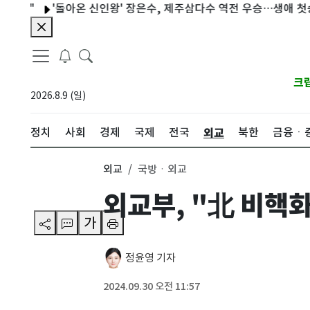
'돌아온 신인왕' 장은수, 제주삼다수 역전 우승…생애 첫승 감격
크
2026.8.9 (일)
외교
정치
사회
경제
국제
전국
북한
금융ㆍ
외교
국방ㆍ외교
외교부, "北 비핵화
가
정윤영 기자
2024.09.30 오전 11:57