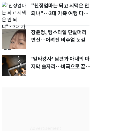
"친정엄마는 되고 시댁은 안
되냐"…3대 가족 여행 다녀
오자, 시모 '발끈'
장윤정, 뱅스타일 단발머리
변신…어려진 비주얼 눈길
'일타강사' 남편과 아내의 마
지막 술자리…비극으로 끝나
버린 17년