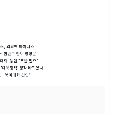
스, 외교엔 마이너스
토…한반도 안보 영향은
대화' 등엔 "조율 필요"
'대북정책' 생각 바뀌었나
토…북미대화 견인"