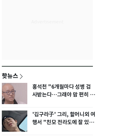
핫뉴스
홍석천 "6개월마다 성병 검
사받는다…그래야 맘 편히 성
생활" 깜짝 고백
'김구라子' 그리, 할머니외 여
행서 "친모 전라도에 잘 있
어"…유튜브서 언급