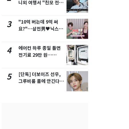
니외 여행서 "친모 전라
었다…축구
도에 잘 있어"…유튜브
에 부인 3회 
서 언급
"10억 버는데 9억 써
[단독] 경찰,
3
8
요?"…삼전男♥닉스女
제작사 회장
3:3 단체소개팅 예능 화
시장법 위반
제
에어컨 하루 종일 틀면
13호 태풍 '
4
9
전기료 29만 원…
키나와·가고
450kWh 넘으면 '요금
근…26만명
폭탄'
[단독] 더보이즈 선우,
'일타강사' 
5
10
그루비룸 품에 안긴다…
의 마지막 
앳에어리어와 전속계약
으로 끝나버린