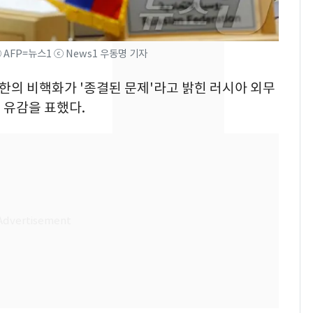
었다…축구협회장 출장
에 부인 3회 동반 '펑펑'
[단독] 경찰, '김부장'
8
 AFP=뉴스1 ⓒ News1 우동명 기자
제작사 회장 수사…자본
북한의 비핵화가 '종결된 문제'라고 밝힌 러시아 외무
시장법 위반 의혹
 유감을 표했다.
13호 태풍 '돌핀' 日오
9
키나와·가고시마현 접
근…26만명 대피령
'일타강사' 남편과 아내
10
의 마지막 술자리…비극
으로 끝나버린 17년