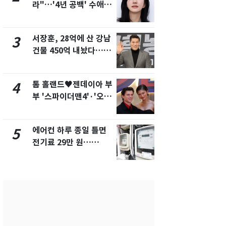
라"…'4년 공백' 수애,
들 10여명 대
SNS 오픈·프로필 공개
대' 의혹…
화제
픽 예선 등
서장훈, 28억에 산 강남
美 상원 클
3
8
건물 450억 내놨다…세
리 난항…민
후 차익 280억 '잭팟'
·AML 보완
톰 홀랜드♥젠데이아 부
전남광주 화
4
9
부 '스파이더맨4'·'오디
교통사고로 
세이'로 극장 장악
지…6명 부
에어컨 하루 종일 틀면
[속보] 프로
5
10
전기료 29만 원…
주말까지 '올
450kWh 넘으면 '요금
음 주 재개
폭탄'