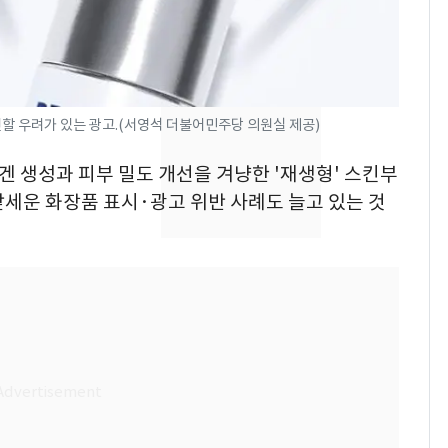
들 10여명 대상 '성 접
대' 의혹…월드컵·올림
픽 예선 등
美 상원 클래리티법 처
8
리 난항…민주당 "윤리
·AML 보완 우선"
인할 우려가 있는 광고.(서영석 더불어민주당 의원실 제공)
전남광주 화정역 인근서
9
라겐 생성과 피부 밀도 개선을 겨냥한 '재생형' 스킨부
교통사고로 40대 심정
세운 화장품 표시·광고 위반 사례도 늘고 있는 것
지…6명 부상
[속보] 프로야구, 이번
10
주말까지 '올 스톱'…다
음 주 재개