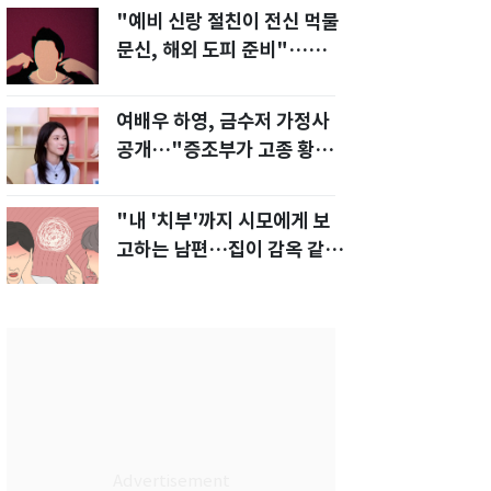
"예비 신랑 절친이 전신 먹물
문신, 해외 도피 준비"…예비
신부 '혼란'
여배우 하영, 금수저 가정사
공개…"증조부가 고종 황제
주치의"
"내 '치부'까지 시모에게 보
고하는 남편…집이 감옥 같
다" 아내 고통