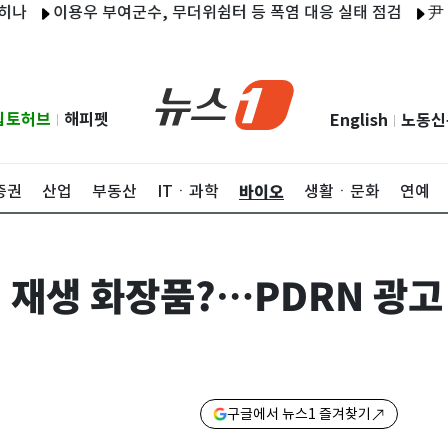
이용우 부여군수, 무더위쉼터 등 폭염 대응 실태 점검
尹 선거법
립토허브
해피펫
English
노동신
|
|
바이오
증권
산업
부동산
ITㆍ과학
생활ㆍ문화
연예
면 재생 화장품?…PDRN 광고
구글에서 뉴스1 즐겨찾기