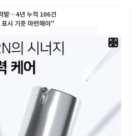
적발…4년 누적 106건
 표시 기준 마련해야"
"캐리비안 베이 여자 탈
6
의실에 남자가 있어
요"…경찰 수사
축구협회, 외국인 심판
7