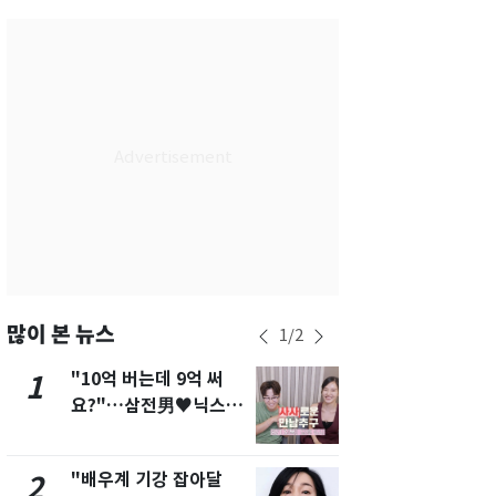
서울
37
℃
부산
35
℃
대구
39
℃
인천
37
℃
광주
38
℃
대전
37
℃
울산
33
℃
강릉
31
℃
많이 본 뉴스
1
/
2
제주
31
℃
"10억 버는데 9억 써
"캐리비안 
1
6
요?"…삼전男♥닉스女
의실에 남자
3:3 단체소개팅 예능 화
요"…경찰 
제
"배우계 기강 잡아달
축구협회, 
2
7