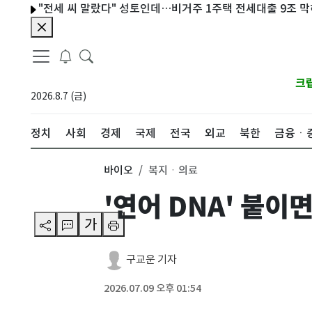
"전세 씨 말랐다" 성토인데…비거주 1주택 전세대출 9조 막히나
크
2026.8.7 (금)
정치
사회
경제
국제
전국
외교
북한
금융ㆍ
바이오
복지ㆍ의료
'연어 DNA' 붙이
가
구교운 기자
2026.07.09 오후 01:54