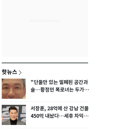
핫뉴스
"단둘만 있는 밀폐된 공간과
술…황정민 폭로녀는 두가지
에 집착했다"
서장훈, 28억에 산 강남 건물
450억 내놨다…세후 차익
280억 '잭팟'