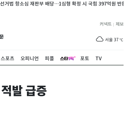
 항소심 재판부 배당…1심형 확정 시 국힘 397억원 반환
[코스닥] 
커넥트
제보
|
제주
31
℃
문
서울
37
℃
부산
35
℃
스포츠
오피니언
피플
포토
TV
대구
39
℃
인천
37
℃
 적발 급증
광주
38
℃
대전
37
℃
울산
33
℃
강릉
31
℃
제주
31
℃