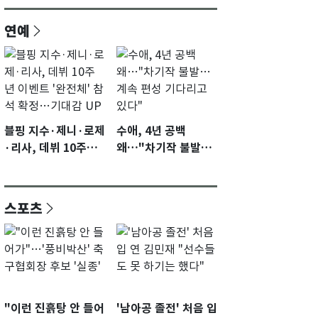
연예
블핑 지수·제니·로제
수애, 4년 공백
·리사, 데뷔 10주년
왜…"차기작 불발…
이벤트 '완전체' 참석
계속 편성 기다리고
확정…기대감 UP
있다"
스포츠
"이런 진흙탕 안 들어
'남아공 졸전' 처음 입