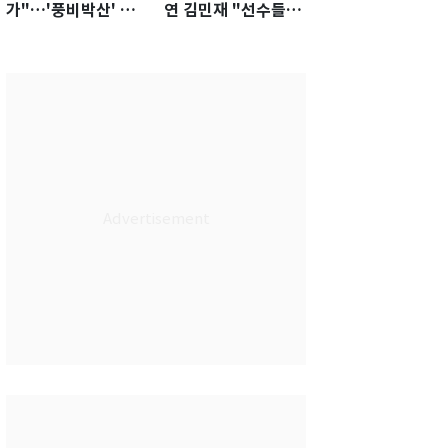
가"…'풍비박산' 축
연 김민재 "선수들도
구협회장 후보 '실종'
못 하기는 했다"