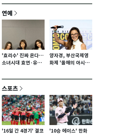
연예
'효리수' 진짜 온다…
양자경, 부산국제영
소녀시대 효연·유리·
화제 '올해의 아시아
수영 유닛 출격 [N이
영화인상' 수상…15
슈]
년만에 부산 온다
스포츠
'16일 간 4경기' 결코
'10승 에이스' 한화