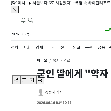
략' 제시
'서울보다 6도 시원했다'…폭염 속 하이원리조트가 주목
크
2026.8.6 (목)
정치
사회
경제
국제
전국
외교
북한
금융ㆍ
바이오
복지ㆍ의료
군인 딸에게 "약자 
가
강승지 기자
2026.06.16 오전 10:11