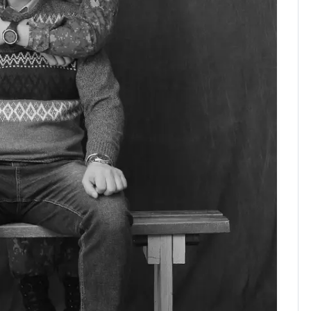
속"…이현주 경사, 세
번째 모발 기부
펄펄 끓는 서울, 40도
8
돌파하나…한낮 39도
폭염[오늘날씨]
전남광주통합특별시 정
9
무부시장 후보 백승주·
윤난실 지명
"불쌍해" 까마귀 잡아
10
집에서 길렀다…40대
여성 '벌금 70만원 선고
유예'