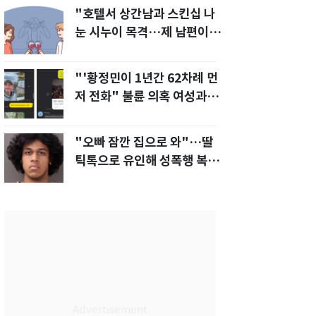
"호텔서 상간남과 스킨십 나
눈 시누이 목격…제 남편이
입 다물라 하네요"
"'황정민이 1년간 62차례 먼
저 전화" 불륜 의혹 여성과의
통화내역 공개
"오빠 잠깐 집으로 와"…딸
틱톡으로 유인해 성폭행 복수
한 아빠