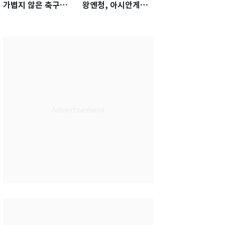
가볍지 않은 축구대
왕옌청, 아시안게임
표팀 '임시 감독' 무게
서 한국전 '표적 등판'
가능성