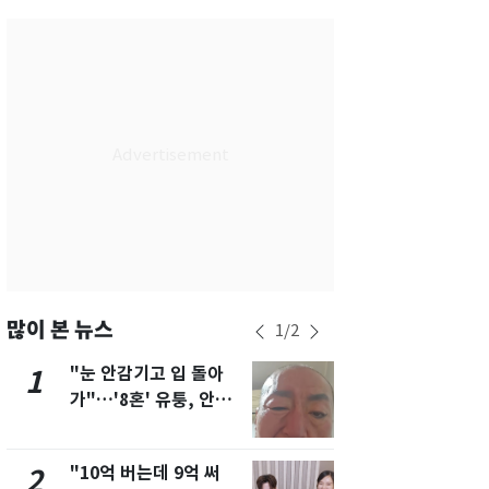
부산
32
℃
대구
37
℃
인천
34
℃
광주
37
℃
대전
36
℃
울산
31
℃
강릉
30
℃
제주
31
℃
많이 본 뉴스
1
/
2
"눈 안감기고 입 돌아
삼성전자·S
1
6
가"…'8혼' 유퉁, 안면
"주주 환원 
마비 근황 유튜브서 공
확대할 것" 
개
"10억 버는데 9억 써
"하늘로 떠
2
7