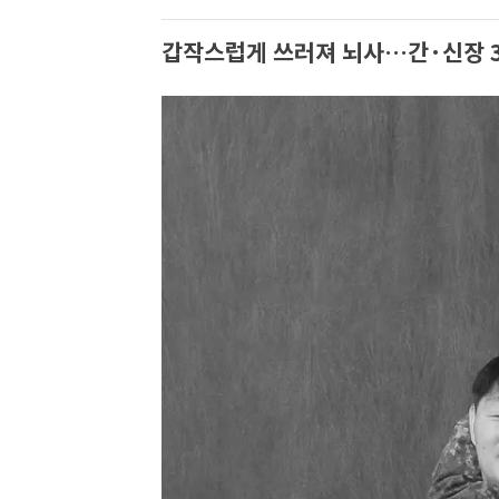
갑작스럽게 쓰러져 뇌사…간·신장 3