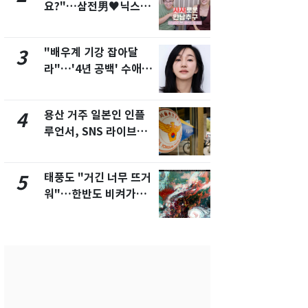
요?"…삼전男♥닉스女
속"…이현주
3:3 단체소개팅 예능 화
번째 모발 
제
"배우계 기강 잡아달
펄펄 끓는 서
3
8
라"…'4년 공백' 수애,
돌파하나…한
SNS 오픈·프로필 공개
폭염[오늘날
화제
용산 거주 일본인 인플
전남광주통
4
9
루언서, SNS 라이브방
무부시장 후
송 도중 사망
윤난실 지명
태풍도 "거긴 너무 뜨거
"불쌍해" 
5
10
워"…한반도 비켜가는
집에서 길렀
'돌핀'과 '찬홈'
여성 '벌금 
유예'