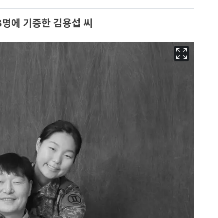
명에 기증한 김용섭 씨
삼성전자·SK하이닉스
6
"주주 환원 의미 있게
확대할 것" 약속
"하늘로 떠난 딸과의 약
7