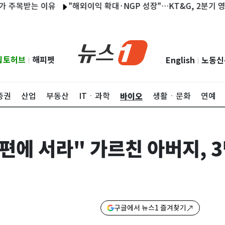
받는 이유
"해외이익 확대·NGP 성장"…KT&G, 2분기 영업익 18
립토허브
해피펫
English
노동신
|
|
바이오
증권
산업
부동산
ITㆍ과학
생활ㆍ문화
연예
편에 서라" 가르친 아버지, 
구글에서 뉴스1 즐겨찾기