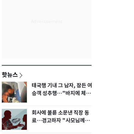
핫뉴스
태국행 기내 그 남자, 잠든 여
승객 성추행…"바지에 체액
까지 묻었다"
회사에 불륜 소문낸 직장 동
료…경고하자 "사모님께도
말씀드리겠다"