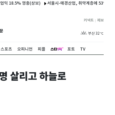
.5% 껑충(상보)
서울시-애경산업, 취약계층에 53억 상당 생활용
제주
31
℃
커넥트
제보
|
서울
36
℃
문
부산
32
℃
대구
37
℃
스포츠
오피니언
피플
포토
TV
인천
34
℃
광주
37
℃
3명 살리고 하늘로
대전
36
℃
울산
31
℃
강릉
30
℃
제주
31
℃
서울
36
℃