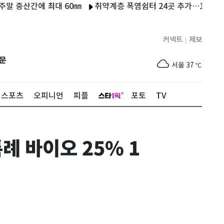
산간에 최대 60㎜
취약계층 폭염쉼터 24곳 추가…1.9만가구에 
커넥트
제보
|
제주
31
℃
문
서울
37
℃
부산
35
℃
스포츠
오피니언
피플
포토
TV
대구
39
℃
인천
37
℃
 바이오 25% 1
광주
38
℃
대전
37
℃
울산
33
℃
강릉
31
℃
제주
31
℃