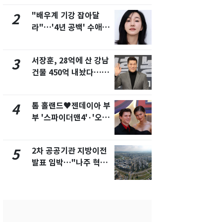
제
폭탄'
"배우계 기강 잡아달
"캐리비안 
2
7
라"…'4년 공백' 수애,
의실에 남자
SNS 오픈·프로필 공개
요"…경찰 
화제
서장훈, 28억에 산 강남
2600만명 
3
8
건물 450억 내놨다…세
나나킥 베이
후 차익 280억 '잭팟'
의 깜짝 선물
톰 홀랜드♥젠데이아 부
축구협회, 
4
9
부 '스파이더맨4'·'오디
들 10여명 대
세이'로 극장 장악
대' 의혹…
픽 예선 등
2차 공공기관 지방이전
美 상원 클
5
10
발표 임박…"나주 혁신
리 난항…민
도시 최적"
·AML 보완