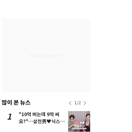
서울
37
℃
부산
35
℃
대구
39
℃
인천
37
℃
광주
38
℃
대전
37
℃
울산
33
℃
강릉
31
℃
제주
31
℃
많이 본 뉴스
1
/
2
"10억 버는데 9억 써
에어컨 하루
1
6
요?"…삼전男♥닉스女
전기료 29만
3:3 단체소개팅 예능 화
450kWh 