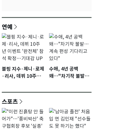
연예
블핑 지수·제니·로제
수애, 4년 공백
·리사, 데뷔 10주년
왜…"차기작 불발…
이벤트 '완전체' 참석
계속 편성 기다리고
확정…기대감 UP
있다"
스포츠