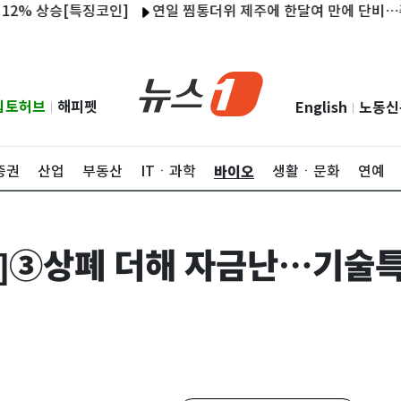
 상승[특징코인]
연일 찜통더위 제주에 한달여 만에 단비…주말 중
립토허브
해피펫
English
노동신
|
|
바이오
증권
산업
부동산
ITㆍ과학
생활ㆍ문화
연예
]③상폐 더해 자금난…기술특례