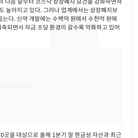
국이 다음 달부터 코스닥 상장폐지 요건을 강화하면서
폭탄'
도 높아지고 있다. 그러나 업계에서는 상장폐지보
"캐리비안 베이 여자 탈
7
의실에 남자가 있어
꼽는다. 신약 개발에는 수백억 원에서 수천억 원에
요"…경찰 수사
위축되면서 자금 조달 환경이 갈수록 악화하고 있어
2600만명 사로잡은 '바
8
나나킥 베이비'…농심
의 깜짝 선물
축구협회, 외국인 심판
9
들 10여명 대상 '성 접
대' 의혹…월드컵·올림
픽 예선 등
美 상원 클래리티법 처
10
리 난항…민주당 "윤리
·AML 보완 우선"
20곳을 대상으로 올해 1분기 말 현금성 자산과 최근