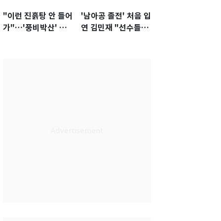
"이런 진흙탕 안 들어
'남아공 졸전' 처음 입
가"…'풍비박산' 축
연 김민재 "선수들도
구협회장 후보 '실종'
못 하기는 했다"