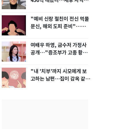
450억 내놨다…세후 차익
280억 '잭팟'
"예비 신랑 절친이 전신 먹물
문신, 해외 도피 준비"…예비
신부 '혼란'
여배우 하영, 금수저 가정사
공개…"증조부가 고종 황제
주치의"
"내 '치부'까지 시모에게 보
고하는 남편…집이 감옥 같
다" 아내 고통