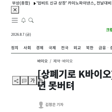
 부상(종합)
'업비트 신규 상장' 카미노파이낸스, 전날대비 12%
크
2026.8.7 (금)
정치
사회
경제
국제
전국
외교
북한
금융ㆍ
바이오
제약·바이오
[상폐기로 K바이오
가
년 못버텨
김정은 기자