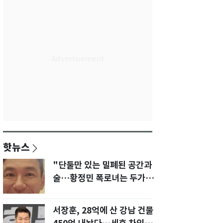
핫뉴스
"단둘만 있는 밀폐된 공간과
술…황정민 폭로녀는 두가지
에 집착했다"
서장훈, 28억에 산 강남 건물