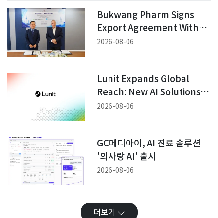
disease portfolio
Bukwang Pharm Signs
Export Agreement With
Thailand's Pacific
2026-08-06
Healthcare for Dexid
Lunit Expands Global
Reach: New AI Solutions
for Breast Cancer
2026-08-06
Screening in the UK and
U.S.
GC메디아이, AI 진료 솔루션
'의사랑 AI' 출시
2026-08-06
더보기