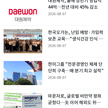
대원제약, 올해 상반기 영업익
44억…전년 대비 45% 감소
2026-08-07
한국오가논, 난임 예방·가임력
보존 교육…"생식건강 인식 개
선"
2026-08-07
한미그룹 "전문경영인 체제 단
단히 구축…매 분기 최고 실적"
2026-08-07
마운자로, 글로벌 비만약 왕좌
굳혔다…美 이어 해외도 위고