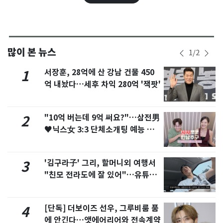
많이 본 뉴스
1
/
2
서장훈, 28억에 산 강남 건물 450
1
억 내놨다…세후 차익 280억 '잭팟'
"10억 버는데 9억 써요?"…삼전男
2
♥닉스女 3:3 단체소개팅 예능 화
제
'김구라子' 그리, 할머니외 여행서
3
"친모 전라도에 잘 있어"…유튜브
서 언급
[단독] 더보이즈 선우, 그루비룸 품
4
에 안긴다…앳에어리어와 전속계약