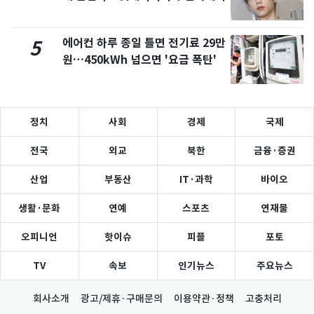
에어컨 하루 종일 틀면 전기료 29만
5
원…450kWh 넘으면 '요금 폭탄'
정치
사회
경제
국제
전국
외교
북한
금융·증권
산업
부동산
IT·과학
바이오
생활·문화
연예
스포츠
연재물
오피니언
핫이슈
피플
포토
TV
속보
인기뉴스
주요뉴스
회사소개
광고/제휴·구매문의
이용약관·정책
고충처리