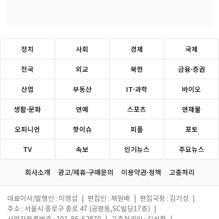
정치
사회
경제
국제
전국
외교
북한
금융·증권
산업
부동산
IT·과학
바이오
생활·문화
연예
스포츠
연재물
오피니언
핫이슈
피플
포토
TV
속보
인기뉴스
주요뉴스
회사소개
광고/제휴·구매문의
이용약관·정책
고충처리
대표이사/발행인 : 이영섭
|
편집인 : 채원배
|
편집국장 : 김기성
|
주소 : 서울시 종로구 종로 47 (공평동,SC빌딩17층)
|