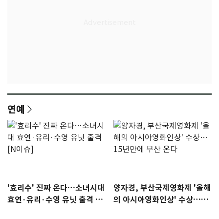
연예
'효리수' 진짜 온다…소녀시대
양자경, 부산국제영화제 '올해
효연·유리·수영 유닛 출격 [N
의 아시아영화인상' 수상…15
이슈]
년만에 부산 온다