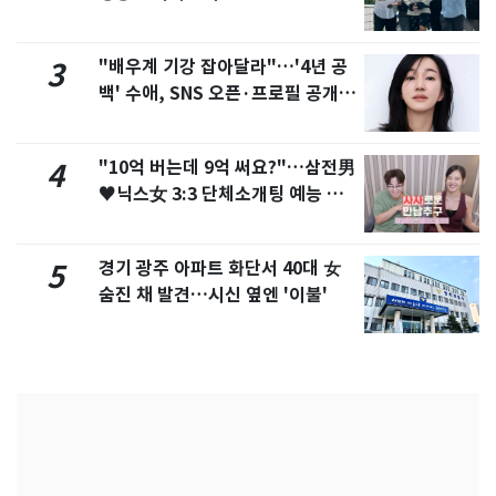
"배우계 기강 잡아달라"…'4년 공
3
백' 수애, SNS 오픈·프로필 공개
화제
"10억 버는데 9억 써요?"…삼전男
4
♥닉스女 3:3 단체소개팅 예능 화
제
경기 광주 아파트 화단서 40대 女
5
숨진 채 발견…시신 옆엔 '이불'