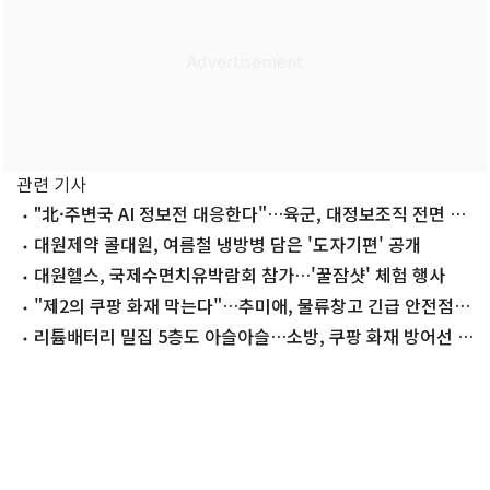
관련 기사
"北·주변국 AI 정보전 대응한다"…육군, 대정보조직 전면 재
설계
대원제약 콜대원, 여름철 냉방병 담은 '도자기편' 공개
대원헬스, 국제수면치유박람회 참가…'꿀잠샷' 체험 행사
"제2의 쿠팡 화재 막는다"…추미애, 물류창고 긴급 안전점검
지시
리튬배터리 밀집 5층도 아슬아슬…소방, 쿠팡 화재 방어선 지
킨 비결