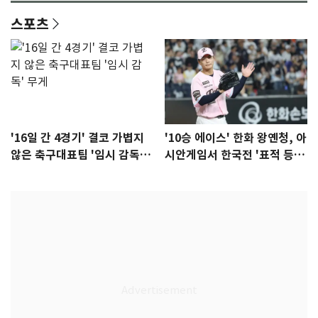
스포츠
'16일 간 4경기' 결코 가볍지
'10승 에이스' 한화 왕옌청, 아
않은 축구대표팀 '임시 감독'
시안게임서 한국전 '표적 등
무게
판' 가능성