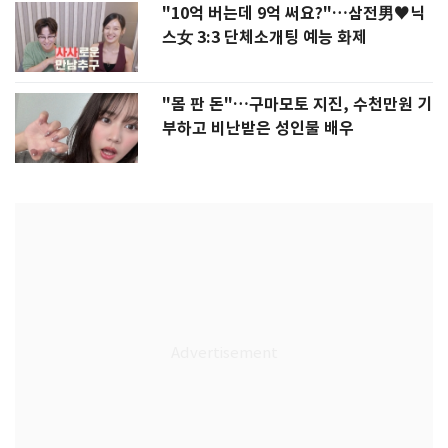
"10억 버는데 9억 써요?"…삼전男♥닉
스女 3:3 단체소개팅 예능 화제
"몸 판 돈"…구마모토 지진, 수천만원 기
부하고 비난받은 성인물 배우