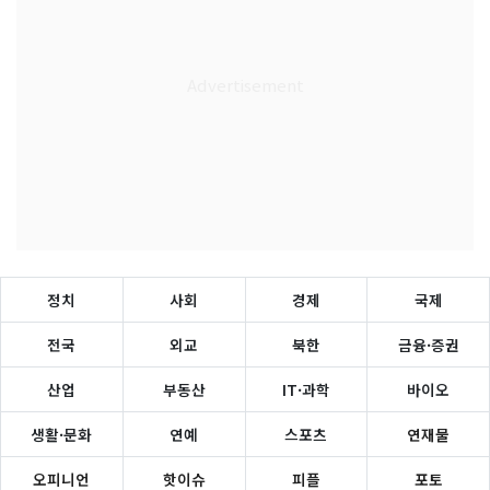
정치
사회
경제
국제
전국
외교
북한
금융·증권
산업
부동산
IT·과학
바이오
생활·문화
연예
스포츠
연재물
오피니언
핫이슈
피플
포토