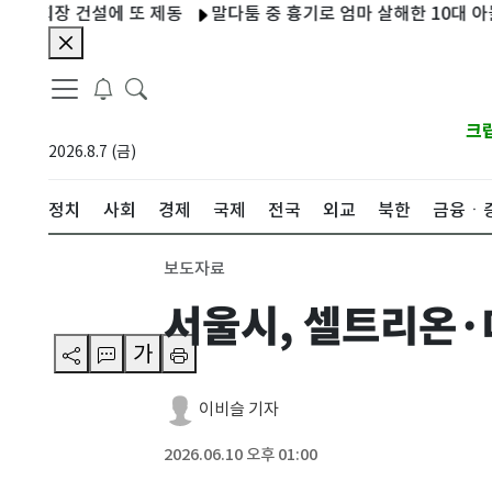
장 건설에 또 제동
말다툼 중 흉기로 엄마 살해한 10대 아들…현
크
2026.8.7 (금)
정치
사회
경제
국제
전국
외교
북한
금융ㆍ
보도자료
서울시, 셀트리온·
가
이비슬 기자
2026.06.10 오후 01:00