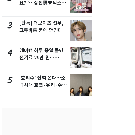
요?"…삼전男♥닉스女
의실에 남자
3:3 단체소개팅 예능 화
요"…경찰 
제
[단독] 더보이즈 선우,
[단독]중수
3
8
그루비룸 품에 안긴다…
수사관 경력
앳에어리어와 전속계약
진…법무사·
택' 유지
에어컨 하루 종일 틀면
전남광주 화
4
9
전기료 29만 원…
교통사고로 
450kWh 넘으면 '요금
지…6명 부
폭탄'
'효리수' 진짜 온다…소
축구협회, 
5
10
녀시대 효연·유리·수영
들 10여명 대
유닛 출격 [N이슈]
대' 의혹…
픽 예선 등