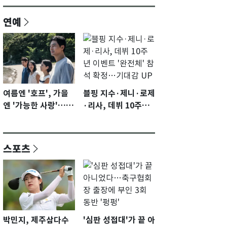
연예
여름엔 '호프', 가을
블핑 지수·제니·로제
엔 '가능한 사랑'…국
·리사, 데뷔 10주년
제영화제 수상 기대
이벤트 '완전체' 참석
감 [N이슈]
확정…기대감 UP
스포츠
박민지, 제주삼다수
'심판 성접대'가 끝 아