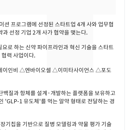
의실에 남자가 있어
요"…경찰 수사
[단독]중수청 가는 검찰
8
션 프로그램에 선정된 스타트업 4개 사와 업무협
수사관 경력 합산 추
과 선정 기업 2개 사가 협약을 맺는다.
진…법무사·집행관 '혜
택' 유지
요로 하는 신약 파이프라인과 혁신 기술을 스타트
전남광주 화정역 인근서
9
 협력 사업이다.
교통사고로 40대 심정
지…6명 부상
△에이인비 △엔바이오셀 △이미타사이언스 △포도
축구협회, 외국인 심판
10
들 10여명 대상 '성 접
대' 의혹…월드컵·올림
 단백질과 항체를 설계·개발하는 플랫폼을 보유하고
픽 예선 등
'GLP-1 유도체'를 먹는 알약 형태로 전달하는 경
장기칩을 기반으로 질병 모델링과 약물 평가 기술