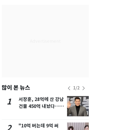
서울
32
℃
부산
28
℃
대구
29
℃
인천
30
℃
광주
30
℃
대전
29
℃
울산
28
℃
강릉
25
℃
많이 본 뉴스
1
/
2
제주
28
℃
서장훈, 28억에 산 강남
13호 태풍 '
1
6
건물 450억 내놨다…세
키나와·가고
후 차익 280억 '잭팟'
근…26만명
"10억 버는데 9억 써
"캐리비안 
2
7