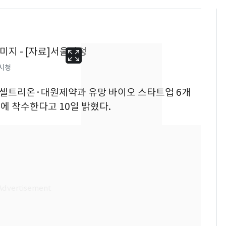
시청
는 셀트리온·대원제약과 유망 바이오 스타트업 6개
에 착수한다고 10일 밝혔다.
13호 태풍 '돌핀' 日오
6
키나와·가고시마현 접
근…26만명 대피령
"캐리비안 베이 여자 탈
7