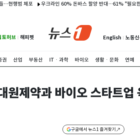
행범 체포
우크라인 60% 돈바스 할양 반대…61% "필요한 만큼 
립토허브
해피펫
English
노동신
|
|
증권
산업
부동산
ITㆍ과학
바이오
생활ㆍ문화
연예
대원제약과 바이오 스타트업 
구글에서 뉴스1 즐겨찾기