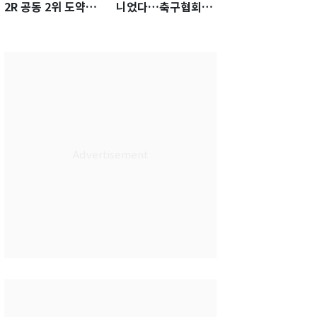
2R 공동 2위 도약…
니었다…축구협회장
통산 최다 21승 신기
출장에 부인 3회 동반
록 도전
'펑펑'