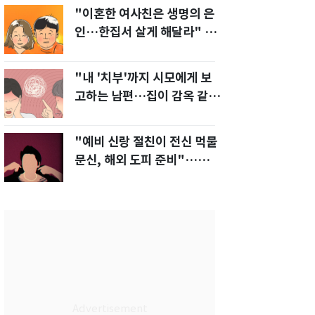
"이혼한 여사친은 생명의 은
인…한집서 살게 해달라" 남
편 요구에 '절망'
"내 '치부'까지 시모에게 보
고하는 남편…집이 감옥 같
다" 아내 고통
"예비 신랑 절친이 전신 먹물
문신, 해외 도피 준비"…예비
신부 '혼란'