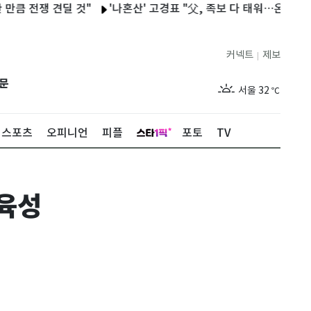
전쟁 견딜 것"
'나혼산' 고경표 "父, 족보 다 태워…온전히 네 삶 
커넥트
제보
|
제주
28
℃
문
서울
32
℃
부산
28
℃
스포츠
오피니언
피플
포토
TV
대구
29
℃
인천
30
℃
육성
광주
30
℃
대전
29
℃
울산
28
℃
강릉
25
℃
제주
28
℃