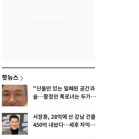
핫뉴스
"단둘만 있는 밀폐된 공간과
술…황정민 폭로녀는 두가지
에 집착했다"
서장훈, 28억에 산 강남 건물
450억 내놨다…세후 차익
280억 '잭팟'