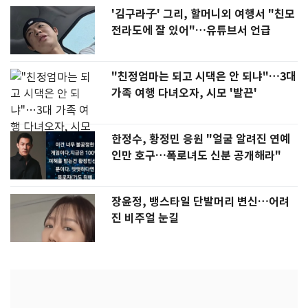
'김구라子' 그리, 할머니외 여행서 "친모
전라도에 잘 있어"…유튜브서 언급
"친정엄마는 되고 시댁은 안 되냐"…3대
가족 여행 다녀오자, 시모 '발끈'
한정수, 황정민 응원 "얼굴 알려진 연예
인만 호구…폭로녀도 신분 공개해라"
장윤정, 뱅스타일 단발머리 변신…어려
진 비주얼 눈길