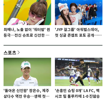
최예나, 노출 없이 '워터밤' 퀸
'JYP 걸그룹' 아워벌스데이,
등극…전신 슈트로 신선한 충
첫 싱글 콘셉트 포토 공개…청
격 [N샷]
량·키치
스포츠
'돌아온 신인왕' 장은수, 제주
'손흥민 슈팅 0개' LA FC, 멕
삼다수 역전 우승…생애 첫승
시코 팀 톨루카에 1-0 진땀승
감격