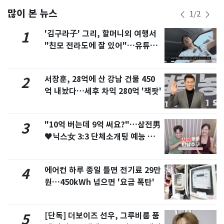
많이 본 뉴스
1
/
2
'김구라子' 그리, 할머니외 여행서
1
"친모 전라도에 잘 있어"…유튜브
서 언급
서장훈, 28억에 산 강남 건물 450
2
억 내놨다…세후 차익 280억 '잭팟'
"10억 버는데 9억 써요?"…삼전男
3
♥닉스女 3:3 단체소개팅 예능 화
제
에어컨 하루 종일 틀면 전기료 29만
4
원…450kWh 넘으면 '요금 폭탄'
[단독] 더보이즈 선우, 그루비룸 품
5