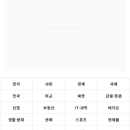
정치
사회
경제
국제
전국
외교
북한
금융·증권
산업
부동산
IT·과학
바이오
생활·문화
연예
스포츠
연재물