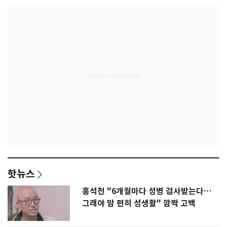
핫뉴스
홍석천 "6개월마다 성병 검사받는다…
그래야 맘 편히 성생활" 깜짝 고백