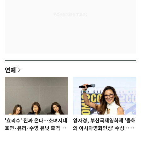
연예
'효리수' 진짜 온다…소녀시대
양자경, 부산국제영화제 '올해
효연·유리·수영 유닛 출격 [N
의 아시아영화인상' 수상…15
이슈]
년만에 부산 온다