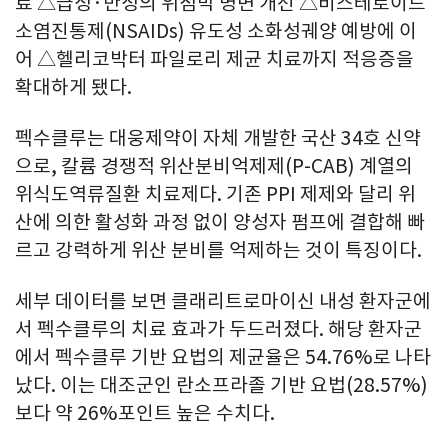
료 △급성·만성의 위점막 병변 개선 △비스테로이드
소염진통제(NSAIDs) 유도성 소화성궤양 예방에 이
어 △헬리코박터 파일로리 제균 치료까지 적응증을
확대하게 됐다.
펙수클루는 대웅제약이 자체 개발한 국산 34호 신약
으로, 칼륨 경쟁적 위산분비억제제(P-CAB) 계열의
위식도역류질환 치료제다. 기존 PPI 제제와 달리 위
산에 의한 활성화 과정 없이 양성자 펌프에 결합해 빠
르고 강력하게 위산 분비를 억제하는 것이 특징이다.
세부 데이터를 보면 클래리트로마이신 내성 환자군에
서 펙수클루의 치료 효과가 두드러졌다. 해당 환자군
에서 펙수클루 기반 요법의 제균율은 54.76%로 나타
났다. 이는 대조군인 란소프라졸 기반 요법(28.57%)
보다 약 26%포인트 높은 수치다.