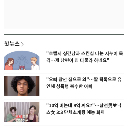
핫뉴스
"호텔서 상간남과 스킨십 나눈 시누이 목
격…제 남편이 입 다물라 하네요"
"오빠 잠깐 집으로 와"…딸 틱톡으로 유
인해 성폭행 복수한 아빠
"10억 버는데 9억 써요?"…삼전男♥닉
스女 3:3 단체소개팅 예능 화제