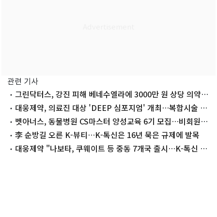
관련 기사
그린닥터스, 강진 피해 베네수엘라에 3000만 원 상당 의약품
지원
대웅제약, 의료진 대상 'DEEP 심포지엄' 개최…복합시술 전
략 공유
벳아너스, 동물병원 CS마스터 양성교육 6기 모집…비회원도
신청
李 순방길 오른 K-뷰티…K-톡신은 16년 묵은 규제에 발목
대웅제약 "나보타, 쿠웨이트 등 중동 7개국 출시…K-톡신 최
다 기록"