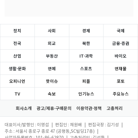
정치
사회
경제
국제
전국
외교
북한
금융·증권
산업
부동산
IT·과학
바이오
생활·문화
연예
스포츠
연재물
오피니언
핫이슈
피플
포토
TV
속보
인기뉴스
주요뉴스
회사소개
광고/제휴·구매문의
이용약관·정책
고충처리
대표이사/발행인 : 이영섭
|
편집인 : 채원배
|
편집국장 : 김기성
|
주소 : 서울시 종로구 종로 47 (공평동,SC빌딩17층)
|
사업자등록번호 : 101-86-62870
|
고충처리인 : 김성환
|