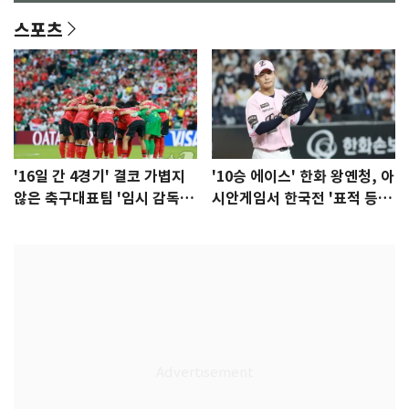
스포츠
'16일 간 4경기' 결코 가볍지
'10승 에이스' 한화 왕옌청, 아
않은 축구대표팀 '임시 감독'
시안게임서 한국전 '표적 등
무게
판' 가능성