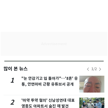
많이 본 뉴스
1
/
2
"눈 안감기고 입 돌아가"…'8혼' 유
1
퉁, 안면마비 근황 유튜브서 공개
'마약 투약 혐의' 신남성연대 대표
2
영종도 아파트서 숨진 채 발견