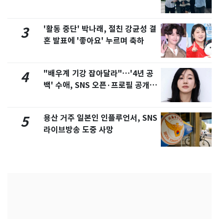
'활동 중단' 박나래, 절친 강균성 결
3
혼 발표에 '좋아요' 누르며 축하
"배우계 기강 잡아달라"…'4년 공
4
백' 수애, SNS 오픈·프로필 공개
화제
용산 거주 일본인 인플루언서, SNS
5
라이브방송 도중 사망