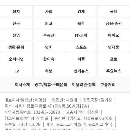
정치
사회
경제
국제
전국
외교
북한
금융·증권
산업
부동산
IT·과학
바이오
생활·문화
연예
스포츠
연재물
오피니언
핫이슈
피플
포토
TV
속보
인기뉴스
주요뉴스
회사소개
광고/제휴·구매문의
이용약관·정책
고충처리
대표이사/발행인 : 이영섭
|
편집인 : 채원배
|
편집국장 : 김기성
|
주소 : 서울시 종로구 종로 47 (공평동,SC빌딩17층)
|
사업자등록번호 : 101-86-62870
|
고충처리인 : 김성환
|
청소년보호책임자 : 안병길
|
통신판매업신고 : 서울종로 0676호
|
등록일 : 2011. 05. 26
|
제호 : 뉴스1코리아(읽기: 뉴스원코리아)
|