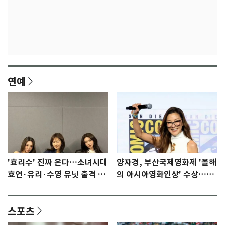
연예
'효리수' 진짜 온다…소녀시대
양자경, 부산국제영화제 '올해
효연·유리·수영 유닛 출격 [N
의 아시아영화인상' 수상…15
이슈]
년만에 부산 온다
스포츠