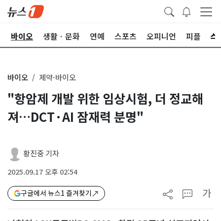
학
바이오
생활ㆍ문화
연예
스포츠
오피니언
피플
바이오
제약·바이오
"항암제 개발 위한 임상시험, 더 정교해
져…DCT·AI 잠재력 분명"
황진중 기자
2025.09.17 오후 02:54
가
구글에서 뉴스1 즐겨찾기