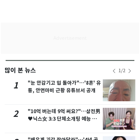
많이 본 뉴스
1
/
2
"눈 안감기고 입 돌아가"…'8혼' 유
1
퉁, 안면마비 근황 유튜브서 공개
"10억 버는데 9억 써요?"…삼전男
2
♥닉스女 3:3 단체소개팅 예능 화
제
"배우계 기강 잡아달라"…'4년 공