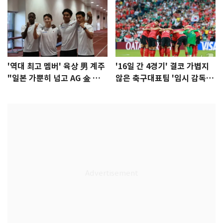
'역대 최고 멤버' 육상 男 계주
'16일 간 4경기' 결코 가볍지
"일본 가뿐히 넘고 AG 金 따겠
않은 축구대표팀 '임시 감독'
다"
무게