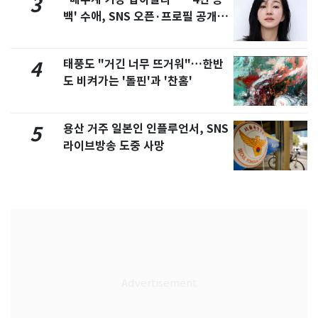
3
백' 수애, SNS 오픈·프로필 공개
화제
태풍도 "거긴 너무 뜨거워"…한반
4
도 비켜가는 '돌핀'과 '찬홈'
용산 거주 일본인 인플루언서, SNS
5
라이브방송 도중 사망