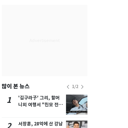
대구
28
℃
인천
30
℃
광주
33
℃
대전
30
℃
울산
24
℃
강릉
22
℃
제주
29
℃
많이 본 뉴스
1
/
2
'김구라子' 그리, 할머
'심판 성접대
1
6
니외 여행서 "친모 전라
었다…축구
도에 잘 있어"…유튜브
에 부인 3회 
서 언급
서장훈, 28억에 산 강남
회춘실험 억만
2
7