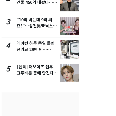
건물 450억 내놨다…세
친 생리혈' 냉동고 보
후 차익 280억 '잭팟'
관…"자궁 
해"
"10억 버는데 9억 써
'일타강사' 
3
8
요?"…삼전男♥닉스女
의 마지막 
3:3 단체소개팅 예능 화
으로 끝나버린
제
에어컨 하루 종일 틀면
[단독] 경찰,
4
9
전기료 29만 원…
제작사 회장
450kWh 넘으면 '요금
시장법 위반
폭탄'
[단독] 더보이즈 선우,
13호 태풍 '
5
10
그루비룸 품에 안긴다…
키나와·가고
앳에어리어와 전속계약
근…26만명