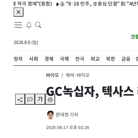
 적극 참여"(종합)
金 "8·18 민주, 李중심 단결" 鄭 "4년뒤 T
크
2026.8.9 (일)
정치
사회
경제
국제
전국
외교
북한
금융ㆍ
바이오
제약·바이오
GC녹십자, 텍사스
가
문대현 기자
2025.09.17 오후 02:26