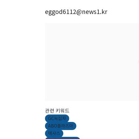
eggod6112@news1.kr
관련 키워드
GC녹십자
ABO플라즈마
텍사스