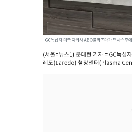
GC녹십자 미국 자회사 ABO플라즈마가 텍사스주에 개
(서울=뉴스1) 문대현 기자 = GC녹
레도(Laredo) 혈장센터(Plasma Ce