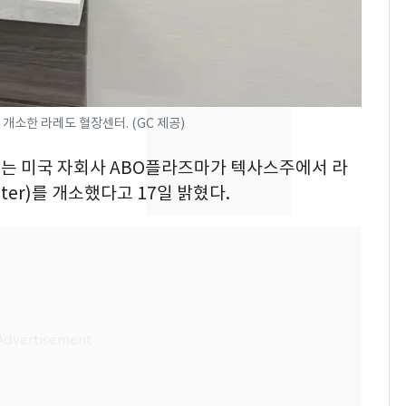
친 생리혈' 냉동고 보
관…"자궁 내부 궁금
해"
'일타강사' 남편과 아내
8
의 마지막 술자리…비극
으로 끝나버린 17년
소한 라레도 혈장센터. (GC 제공)
[단독] 경찰, '김부장'
9
십자는 미국 자회사 ABO플라즈마가 텍사스주에서 라
제작사 회장 수사…자본
nter)를 개소했다고 17일 밝혔다.
시장법 위반 의혹
13호 태풍 '돌핀' 日오
10
키나와·가고시마현 접
근…26만명 대피령