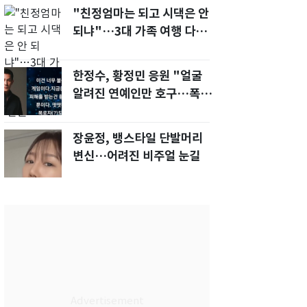
"친정엄마는 되고 시댁은 안
되냐"…3대 가족 여행 다녀
오자, 시모 '발끈'
한정수, 황정민 응원 "얼굴
알려진 연예인만 호구…폭로
녀도 신분 공개해라"
장윤정, 뱅스타일 단발머리
변신…어려진 비주얼 눈길