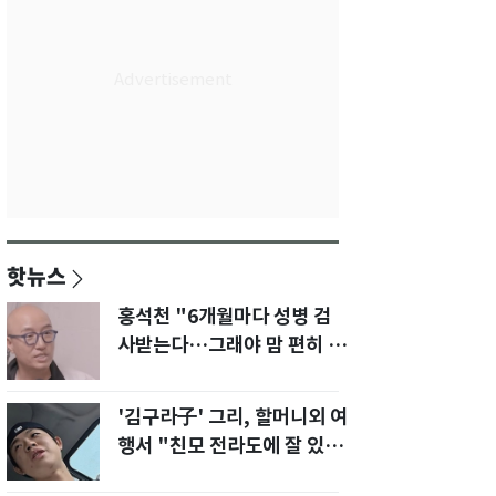
핫뉴스
홍석천 "6개월마다 성병 검
사받는다…그래야 맘 편히 성
생활" 깜짝 고백
'김구라子' 그리, 할머니외 여
행서 "친모 전라도에 잘 있
어"…유튜브서 언급