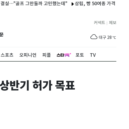
실…"골프 그만둘까 고민했는데"
삼립, 빵 50여종 가격 평균 9% 인
제주
29
℃
서울
28
℃
커넥트
제보
|
부산
25
℃
문
대구
28
℃
인천
30
℃
스포츠
오피니언
피플
포토
TV
광주
33
℃
대전
30
℃
 상반기 허가 목표
울산
24
℃
강릉
22
℃
제주
29
℃
서울
28
℃
부산
25
℃