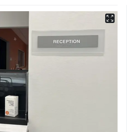
'심판 성접대'가 끝 아니
6
었다…축구협회장 출장
에 부인 3회 동반 '펑펑'
회춘실험 억만장자, '여
7