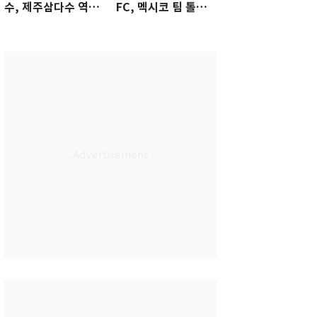
수, 제주삼다수 역전
FC, 멕시코 팀 톨루
우승…생애 첫승 감
카에 1-0 진땀승
격