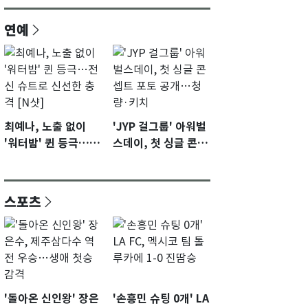
연예
최예나, 노출 없이
'JYP 걸그룹' 아워벌
'워터밤' 퀸 등극…전
스데이, 첫 싱글 콘셉
신 슈트로 신선한 충
트 포토 공개…청량·
격 [N샷]
키치
스포츠
'돌아온 신인왕' 장은
'손흥민 슈팅 0개' LA