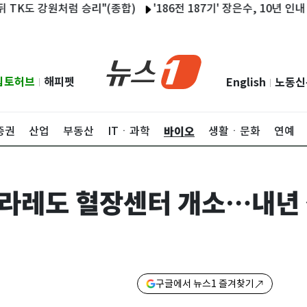
K도 강원처럼 승리"(종합)
'186전 187기' 장은수, 10년 인내 결
립토허브
해피펫
English
노동신
|
|
바이오
증권
산업
부동산
ITㆍ과학
생활ㆍ문화
연예
 라레도 혈장센터 개소…내년
구글에서 뉴스1 즐겨찾기