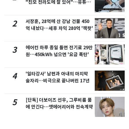
"친모 전라도에 잘 있어"…유튜브
서 언급
서장훈, 28억에 산 강남 건물 450
2
억 내놨다…세후 차익 280억 '잭팟'
에어컨 하루 종일 틀면 전기료 29만
3
원…450kWh 넘으면 '요금 폭탄'
'일타강사' 남편과 아내의 마지막
4
술자리…비극으로 끝나버린 17년
[단독] 더보이즈 선우, 그루비룸 품
5
에 안긴다…앳에어리어와 전속계약