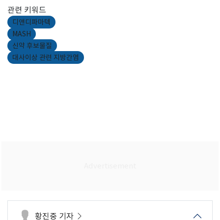
관련 키워드
디앤디파마텍
MASH
신약 후보물질
대사이상 관련 지방간염
황진중 기자