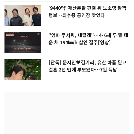
'9440억' 재산분할 판결 뒤 노소영 깜짝
행보…최수종 공연장 찾았다
"엄마 무서워, 내릴래"…4·6세 두 딸 태
운 채 194㎞/h 살인 질주[영상]
[단독] 문지인♥김기리, 유산 아픔 딛고
결혼 2년 만에 부모됐다…7일 득남