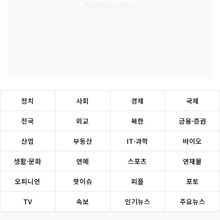
정치
사회
경제
국제
전국
외교
북한
금융·증권
산업
부동산
IT·과학
바이오
생활·문화
연예
스포츠
연재물
오피니언
핫이슈
피플
포토
TV
속보
인기뉴스
주요뉴스