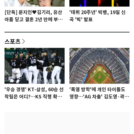
[단독] 문지인♥김기리, 유산
'데뷔 20주년' 빅뱅, 19일 신
아픔 딛고 결혼 2년 만에 부모
곡 '빅' 발표
됐다…7일 득남
스포츠
'우승 경쟁' KT-삼성, 60승 선
'폭염 방학'에 개인 타이틀도
착팀은 어디?…KS 직행 확률
영향…'AG 차출' 김도영·곽빈
77.8%
울상