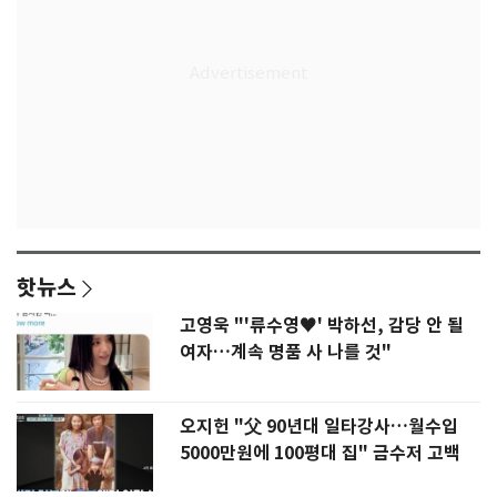
핫뉴스
고영욱 "'류수영♥' 박하선, 감당 안 될
여자…계속 명품 사 나를 것"
오지헌 "父 90년대 일타강사…월수입
5000만원에 100평대 집" 금수저 고백