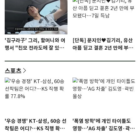
'김구라子' 그리, 할머니와 여
[단독] 문지인♥김기리, 유산
행서 "친모 전라도에 잘 있
아픔 딛고 결혼 2년 만에 부모
어"…유튜브서 언급
됐다…7일 득남
스포츠
'우승 경쟁' KT-삼성, 60승 선
'폭염 방학'에 개인 타이틀도
착팀은 어디?…KS 직행 확률
영향…'AG 차출' 김도영·곽빈
77.8%
울상