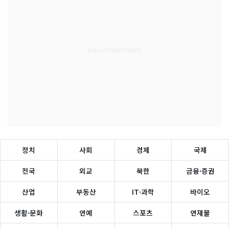
정치
사회
경제
국제
전국
외교
북한
금융·증권
산업
부동산
IT·과학
바이오
생활·문화
연예
스포츠
연재물