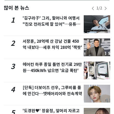
많이 본 뉴스
1
/
2
'김구라子' 그리, 할머니와 여행서
1
"친모 전라도에 잘 있어"…유튜브
서 언급
서장훈, 28억에 산 강남 건물 450
2
억 내놨다…세후 차익 280억 '잭팟'
에어컨 하루 종일 틀면 전기료 29만
3
원…450kWh 넘으면 '요금 폭탄'
[단독] 더보이즈 선우, 그루비룸 품
4
에 안긴다…앳에어리어와 전속계약
'도경완♥' 장윤정, 앞머리 자르고
5