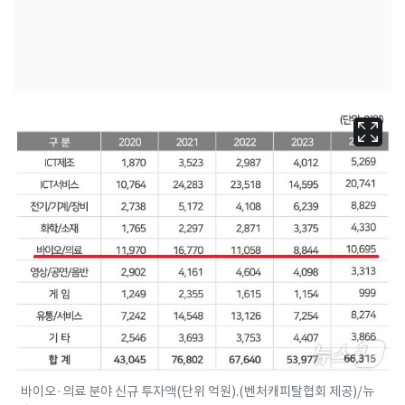
바이오·의료 분야 신규 투자액(단위 억원).(벤처캐피탈협회 제공)/뉴