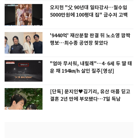
오지헌 "父 90년대 일타강사…월수입
5000만원에 100평대 집" 금수저 고백
'9440억' 재산분할 판결 뒤 노소영 깜짝
행보…최수종 공연장 찾았다
"엄마 무서워, 내릴래"…4·6세 두 딸 태
운 채 194㎞/h 살인 질주[영상]
[단독] 문지인♥김기리, 유산 아픔 딛고
결혼 2년 만에 부모됐다…7일 득남