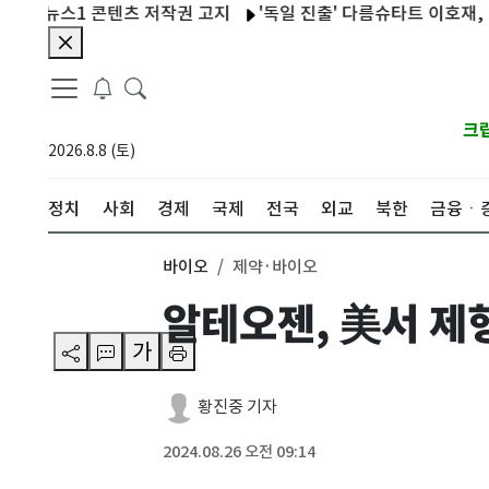
 뉴스1 콘텐츠 저작권 고지
'독일 진출' 다름슈타트 이호재, 데뷔전 
크
2026.8.8 (토)
정치
사회
경제
국제
전국
외교
북한
금융ㆍ
바이오
제약·바이오
알테오젠, 美서 제
가
황진중 기자
2024.08.26 오전 09:14