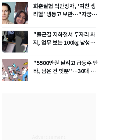
회춘실험 억만장자, '여친 생
리혈' 냉동고 보관…"자궁 내
부 궁금해"
"출근길 지하철서 두자리 차
지, 업무 보는 100㎏ 남성…
부딪히면 신경질"
"5500만원 날리고 급등주 단
타, 남은 건 빚뿐"…30대 여
성 파혼 위기