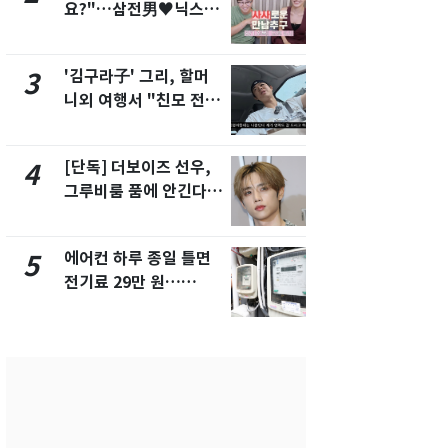
요?"…삼전男♥닉스女
속…전국 곳곳
3:3 단체소개팅 예능 화
날씨]
제
'김구라子' 그리, 할머
[단독] 경찰,
3
8
니외 여행서 "친모 전라
제작사 회장
도에 잘 있어"…유튜브
시장법 위반
서 언급
[단독] 더보이즈 선우,
[단독]중수
4
9
그루비룸 품에 안긴다…
수사관 경력
앳에어리어와 전속계약
진…법무사·
택' 유지
에어컨 하루 종일 틀면
'심판 성접대
5
10
전기료 29만 원…
었다…축구
450kWh 넘으면 '요금
에 부인 3회 
폭탄'