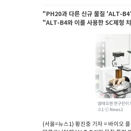
"PH20과 다른 신규 물질 'ALT-
"ALT-B4와 이를 사용한 SC제형
알테오젠 연구진이 연
스1 ⓒ News1
(서울=뉴스1) 황진중 기자 = 바이오 