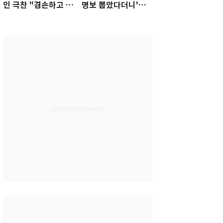
인 극찬 "겸손하고 노
명보 뽑았다더니'…2
력하는 선수…좋은
년 만에 말 바꾼 이임
첫인상"
생