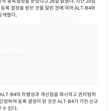
 미국 등록결정을 받았다고 26일 밝혔다. 지난 20일
속…전국 곳곳 비 [오늘
 등록 결정을 받은 것을 알린 것에 이어 ALT-B4와
날씨]
공개했다.
[단독] 경찰, '김부장'
8
제작사 회장 수사…자본
시장법 위반 의혹
[단독]중수청 가는 검찰
9
수사관 경력 합산 추
진…법무사·집행관 '혜
택' 유지
'심판 성접대'가 끝 아니
10
었다…축구협회장 출장
에 부인 3회 동반 '펑펑'
 ALT-B4의 차별성과 개선점을 제시하고 권리범위
인정하여 등록 결정이 된 것은 ALT-B4가 가진 신규
 수 있다.