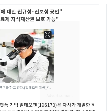
B4'에 대한 신규성·진보성 공인"
 치료제 지식재산권 보호 가능"
13호 태풍 '돌핀' 日오
6
구를 하고 있다.(알테오젠 제공)/뉴
키나와·가고시마현 접
근…26만명 대피령
플랫폼 기업 알테오젠(196170)은 자사가 개발한 히
낮 최고 37도 폭염 계
7