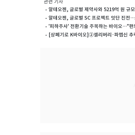
관련 기사
알테오젠, 글로벌 제약사와 5219억 원 규모
알테오젠, 글로벌 SC 프로젝트 잇단 진전…
'피하주사' 전환기술 주목하는 바이오…"편
[상폐기로 K바이오]②셀리버리·파멥신 추락