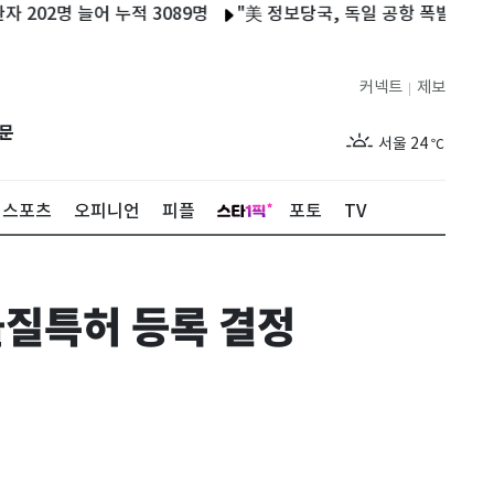
명 늘어 누적 3089명
"美 정보당국, 독일 공항 폭발물 탑재 드론
커넥트
제보
|
제주
29
℃
문
서울
24
℃
부산
28
℃
스포츠
오피니언
피플
포토
TV
대구
27
℃
인천
27
℃
물질특허 등록 결정
광주
28
℃
대전
28
℃
울산
27
℃
강릉
20
℃
제주
29
℃