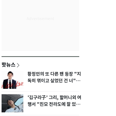
핫뉴스
황정민의 또 다른 팬 등장 "지
독히 엮이고 싶었던 건 너" 폭
로녀 직격
'김구라子' 그리, 할머니외 여
행서 "친모 전라도에 잘 있
어"…유튜브서 언급