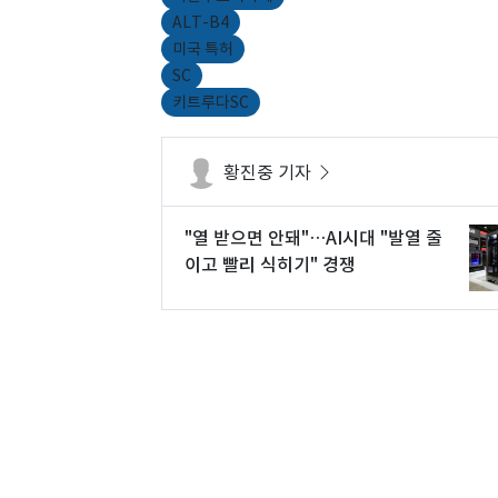
ALT-B4
미국 특허
SC
키트루다SC
황진중 기자
"열 받으면 안돼"…AI시대 "발열 줄
이고 빨리 식히기" 경쟁