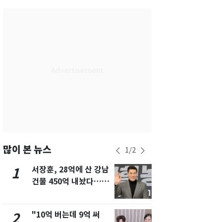
서울
24
℃
부산
28
℃
대구
27
℃
인천
27
℃
광주
28
℃
대전
28
℃
울산
27
℃
강릉
20
℃
많이 본 뉴스
1
/
2
제주
29
℃
서장훈, 28억에 산 강남
13호 태풍 '
1
6
건물 450억 내놨다…세
키나와·가고
후 차익 280억 '잭팟'
근…26만명
"10억 버는데 9억 써
낮 최고 37
2
7