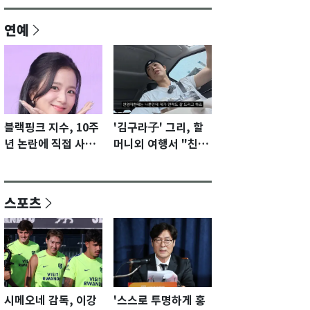
연예
블랙핑크 지수, 10주
'김구라子' 그리, 할
년 논란에 직접 사과
머니외 여행서 "친모
"큰 섭섭함 안겨 미
전라도에 잘 있어"…
안"
유튜브서 언급
스포츠
시메오네 감독, 이강
'스스로 투명하게 홍