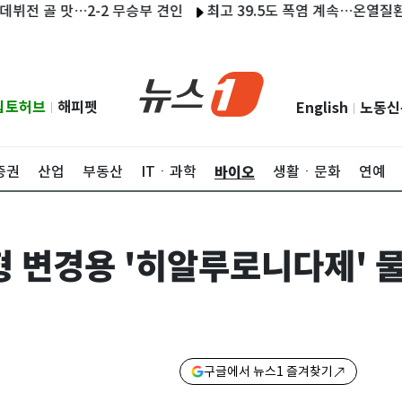
골 맛…2-2 무승부 견인
최고 39.5도 폭염 계속…온열질환자 202
립토허브
해피펫
English
노동신
|
|
바이오
증권
산업
부동산
ITㆍ과학
생활ㆍ문화
연예
형 변경용 '히알루로니다제' 
구글에서 뉴스1 즐겨찾기