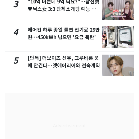
"10억 버는데 9억 써요?"…삼전男
3
♥닉스女 3:3 단체소개팅 예능 화
제
에어컨 하루 종일 틀면 전기료 29만
4
원…450kWh 넘으면 '요금 폭탄'
[단독] 더보이즈 선우, 그루비룸 품
5
에 안긴다…앳에어리어와 전속계약