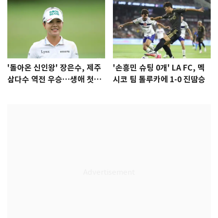
'돌아온 신인왕' 장은수, 제주
'손흥민 슈팅 0개' LA FC, 멕
삼다수 역전 우승…생애 첫승
시코 팀 톨루카에 1-0 진땀승
감격