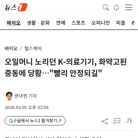
학
바이오
생활ㆍ문화
연예
스포츠
오피니언
피플
바이오
헬스케어
오일머니 노리던 K-의료기기, 화약고된
중동에 당황…"빨리 안정되길"
문대현 기자
2026.03.05 오후 02:56
가
구글에서 뉴스1 즐겨찾기