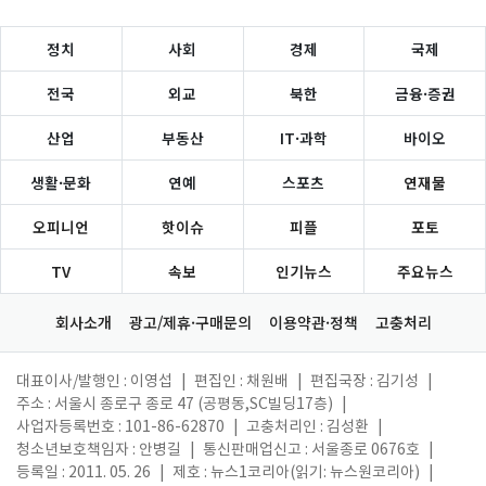
정치
사회
경제
국제
전국
외교
북한
금융·증권
산업
부동산
IT·과학
바이오
생활·문화
연예
스포츠
연재물
오피니언
핫이슈
피플
포토
TV
속보
인기뉴스
주요뉴스
회사소개
광고/제휴·구매문의
이용약관·정책
고충처리
대표이사/발행인 : 이영섭
|
편집인 : 채원배
|
편집국장 : 김기성
|
주소 : 서울시 종로구 종로 47 (공평동,SC빌딩17층)
|
사업자등록번호 : 101-86-62870
|
고충처리인 : 김성환
|
청소년보호책임자 : 안병길
|
통신판매업신고 : 서울종로 0676호
|
등록일 : 2011. 05. 26
|
제호 : 뉴스1코리아(읽기: 뉴스원코리아)
|