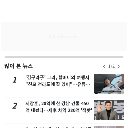
많이 본 뉴스
1
/
2
'김구라子' 그리, 할머니외 여행서
1
"친모 전라도에 잘 있어"…유튜브
서 언급
서장훈, 28억에 산 강남 건물 450
2
억 내놨다…세후 차익 280억 '잭팟'