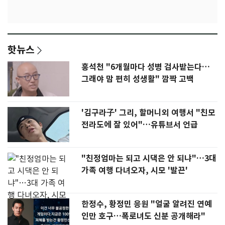
핫뉴스
홍석천 "6개월마다 성병 검사받는다…
그래야 맘 편히 성생활" 깜짝 고백
'김구라子' 그리, 할머니외 여행서 "친모
전라도에 잘 있어"…유튜브서 언급
"친정엄마는 되고 시댁은 안 되냐"…3대
가족 여행 다녀오자, 시모 '발끈'
한정수, 황정민 응원 "얼굴 알려진 연예
인만 호구…폭로녀도 신분 공개해라"