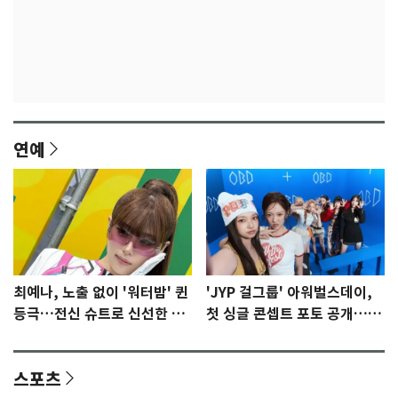
연예
최예나, 노출 없이 '워터밤' 퀸
'JYP 걸그룹' 아워벌스데이,
등극…전신 슈트로 신선한 충
첫 싱글 콘셉트 포토 공개…청
격 [N샷]
량·키치
스포츠