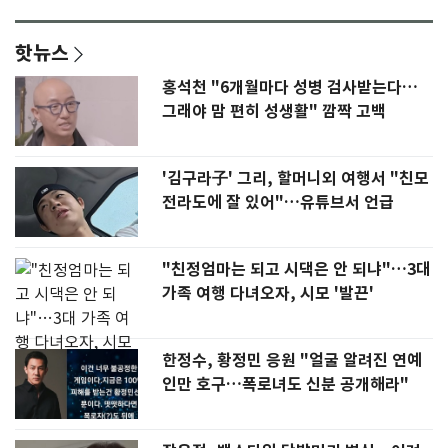
핫뉴스
홍석천 "6개월마다 성병 검사받는다…
그래야 맘 편히 성생활" 깜짝 고백
'김구라子' 그리, 할머니외 여행서 "친모
전라도에 잘 있어"…유튜브서 언급
"친정엄마는 되고 시댁은 안 되냐"…3대
가족 여행 다녀오자, 시모 '발끈'
한정수, 황정민 응원 "얼굴 알려진 연예
인만 호구…폭로녀도 신분 공개해라"