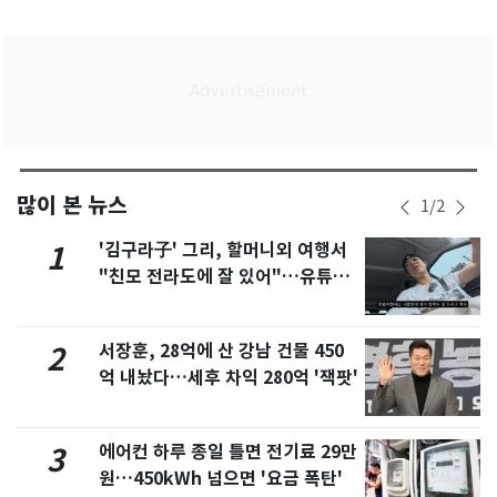
많이 본 뉴스
1
/
2
'김구라子' 그리, 할머니외 여행서
1
"친모 전라도에 잘 있어"…유튜브
서 언급
서장훈, 28억에 산 강남 건물 450
2
억 내놨다…세후 차익 280억 '잭팟'
에어컨 하루 종일 틀면 전기료 29만
3
원…450kWh 넘으면 '요금 폭탄'