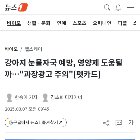
학
바이오
생활ㆍ문화
연예
스포츠
오피니언
피플
바이오
헬스케어
강아지 눈물자국 예방, 영양제 도움될
까…"과장광고 주의"[펫카드]
한송아 기자
김초희 디자이너
2025.03.07 오전 09:45
가
구글에서 뉴스1 즐겨찾기