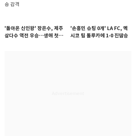
'돌아온 신인왕' 장은수, 제주
'손흥민 슈팅 0개' LA FC, 멕
삼다수 역전 우승…생애 첫승
시코 팀 톨루카에 1-0 진땀승
감격