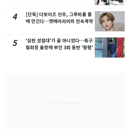
[단독] 더보이즈 선우, 그루비룸 품
4
에 안긴다…앳에어리어와 전속계약
'심판 성접대'가 끝 아니었다…축구
5
협회장 출장에 부인 3회 동반 '펑펑'