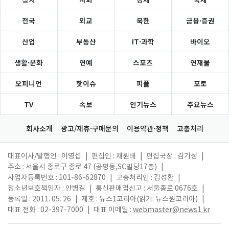
전국
외교
북한
금융·증권
산업
부동산
IT·과학
바이오
생활·문화
연예
스포츠
연재물
오피니언
핫이슈
피플
포토
TV
속보
인기뉴스
주요뉴스
회사소개
광고/제휴·구매문의
이용약관·정책
고충처리
대표이사/발행인 : 이영섭
|
편집인 : 채원배
|
편집국장 : 김기성
|
주소 : 서울시 종로구 종로 47 (공평동,SC빌딩17층)
|
사업자등록번호 : 101-86-62870
|
고충처리인 : 김성환
|
청소년보호책임자 : 안병길
|
통신판매업신고 : 서울종로 0676호
|
등록일 : 2011. 05. 26
|
제호 : 뉴스1코리아(읽기: 뉴스원코리아)
|
대표 전화 : 02-397-7000
|
대표 이메일 :
webmaster@news1.kr