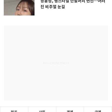
장윤정, 뱅스타일 단발머리 변신…어려
진 비주얼 눈길
정치
사회
경제
국제