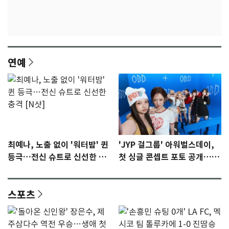
연예
최예나, 노출 없이 '워터밤' 퀸
'JYP 걸그룹' 아워벌스데이,
등극…전신 슈트로 신선한 충
첫 싱글 콘셉트 포토 공개…청
격 [N샷]
량·키치
스포츠