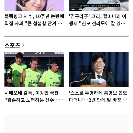
블랙핑크 지수, 10주년 논란에
'김구라子' 그리, 할머니외 여
직접 사과 "큰 섭섭함 안겨 미
행서 "친모 전라도에 잘 있
안"
어"…유튜브서 언급
스포츠
시메오네 감독, 이강인 극찬
'스스로 투명하게 홍명보 뽑았
"겸손하고 노력하는 선수…좋
다더니'…2년 만에 말 바꾼 이
은 첫인상"
임생