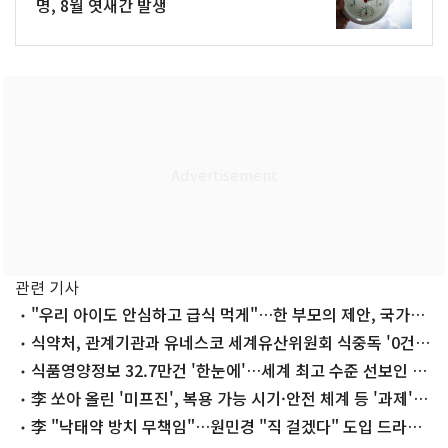
명, 8월 엿새간 발생
관련 기사
"우리 아이도 안심하고 급식 먹게"…한 부모의 제안, 국가정
책 됐다
식약처, 관계기관과 유네스코 세계유산위원회 식중독 '0건'
달성
식품영양정보 32.7만건 '한눈에'…세계 최고 수준 선보인 식
약처
李 쏘아 올린 '미프진', 복용 가능 시기·안전 체계 등 '과제'
산적
李 "낙태약 방치 무책임"…원민경 "직 걸겠다" 도입 드라이