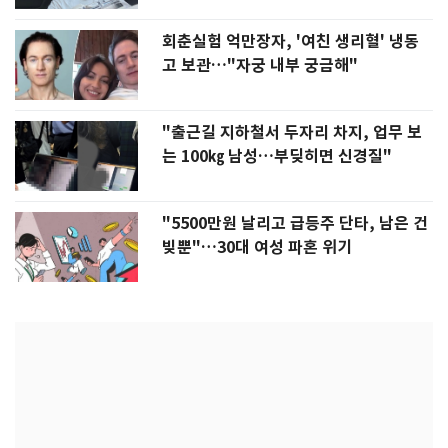
회춘실험 억만장자, '여친 생리혈' 냉동
고 보관…"자궁 내부 궁금해"
"출근길 지하철서 두자리 차지, 업무 보
는 100㎏ 남성…부딪히면 신경질"
"5500만원 날리고 급등주 단타, 남은 건
빚뿐"…30대 여성 파혼 위기