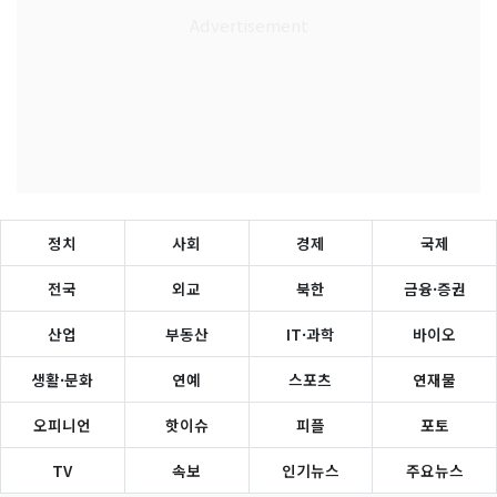
정치
사회
경제
국제
전국
외교
북한
금융·증권
산업
부동산
IT·과학
바이오
생활·문화
연예
스포츠
연재물
오피니언
핫이슈
피플
포토
TV
속보
인기뉴스
주요뉴스