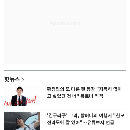
핫뉴스
황정민의 또 다른 팬 등장 "지독히 엮이
고 싶었던 건 너" 폭로녀 직격
'김구라子' 그리, 할머니외 여행서 "친모
전라도에 잘 있어"…유튜브서 언급