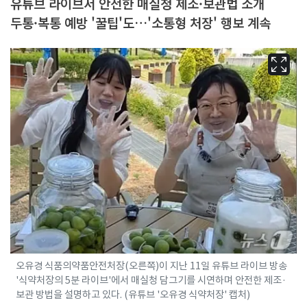
유튜브 라이브서 안전한 매실청 제조·보관법 소개
두통·복통 예방 '꿀팁'도…'소통형 처장' 행보 계속
오유경 식품의약품안전처장(오른쪽)이 지난 11일 유튜브 라이브 방송
'식약처장의 5분 라이브'에서 매실청 담그기를 시연하며 안전한 제조·
보관 방법을 설명하고 있다. (유튜브 '오유경 식약처장' 캡처)