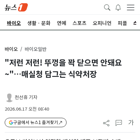
학
바이오
생활ㆍ문화
연예
스포츠
오피니언
피플
바이오
바이오일반
"저런 저런! 뚜껑을 꽉 닫으면 안돼요
~"…매실청 담그는 식약처장
천선휴 기자
2026.06.17 오전 08:40
가
구글에서 뉴스1 즐겨찾기