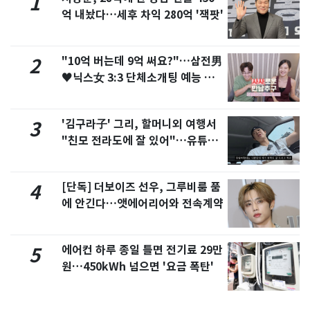
1
억 내놨다…세후 차익 280억 '잭팟'
"10억 버는데 9억 써요?"…삼전男
2
♥닉스女 3:3 단체소개팅 예능 화
제
'김구라子' 그리, 할머니외 여행서
3
"친모 전라도에 잘 있어"…유튜브
서 언급
[단독] 더보이즈 선우, 그루비룸 품
4
에 안긴다…앳에어리어와 전속계약
에어컨 하루 종일 틀면 전기료 29만
5
원…450kWh 넘으면 '요금 폭탄'