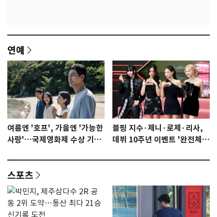
연예
여름엔 '호프', 가을엔 '가능한
블핑 지수·제니·로제·리사,
사랑'…국제영화제 수상 기대
데뷔 10주년 이벤트 '완전체'
감 [N이슈]
참석 확정…기대감 UP
스포츠