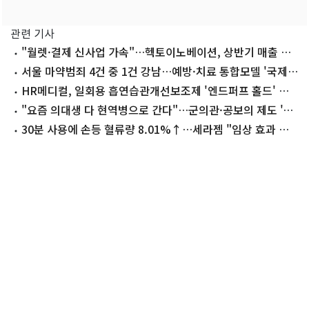
관련 기사
"월렛·결제 신사업 가속"…헥토이노베이션, 상반기 매출 첫
2천억 돌파
서울 마약범죄 4건 중 1건 강남…예방·치료 통합모델 '국제
주목'
HR메디컬, 일회용 흡연습관개선보조제 '엔드퍼프 홀드' 출
시
"요즘 의대생 다 현역병으로 간다"…군의관·공보의 제도 '빨
간불'
30분 사용에 손등 혈류량 8.01%↑…세라젬 "임상 효과 확
인"