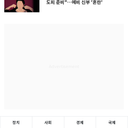
도피 준비"…예비 신부 '혼란'
정치
사회
경제
국제