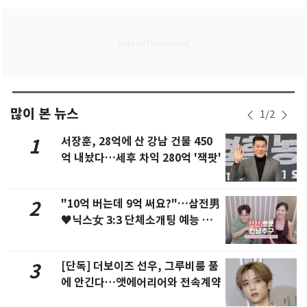
많이 본 뉴스
1
/
2
서장훈, 28억에 산 강남 건물 450
1
억 내놨다…세후 차익 280억 '잭팟'
"10억 버는데 9억 써요?"…삼전男
2
♥닉스女 3:3 단체소개팅 예능 화
제
[단독] 더보이즈 선우, 그루비룸 품
3
에 안긴다…앳에어리어와 전속계약