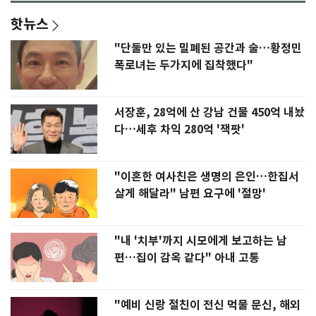
핫뉴스
"단둘만 있는 밀폐된 공간과 술…황정민
폭로녀는 두가지에 집착했다"
서장훈, 28억에 산 강남 건물 450억 내놨
다…세후 차익 280억 '잭팟'
"이혼한 여사친은 생명의 은인…한집서
살게 해달라" 남편 요구에 '절망'
"내 '치부'까지 시모에게 보고하는 남
편…집이 감옥 같다" 아내 고통
"예비 신랑 절친이 전신 먹물 문신, 해외