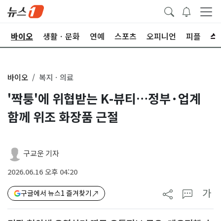
학
바이오
생활ㆍ문화
연예
스포츠
오피니언
피플
바이오
복지ㆍ의료
'짝퉁'에 위협받는 K-뷰티…정부·업계
함께 위조 화장품 근절
구교운 기자
2026.06.16 오후 04:20
가
구글에서 뉴스1 즐겨찾기