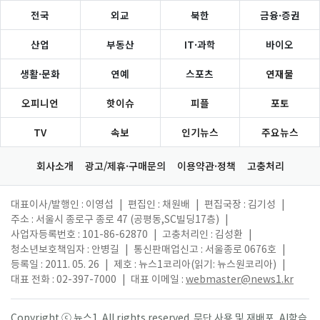
전국
외교
북한
금융·증권
산업
부동산
IT·과학
바이오
생활·문화
연예
스포츠
연재물
오피니언
핫이슈
피플
포토
TV
속보
인기뉴스
주요뉴스
회사소개
광고/제휴·구매문의
이용약관·정책
고충처리
대표이사/발행인 : 이영섭
|
편집인 : 채원배
|
편집국장 : 김기성
|
주소 : 서울시 종로구 종로 47 (공평동,SC빌딩17층)
|
사업자등록번호 : 101-86-62870
|
고충처리인 : 김성환
|
청소년보호책임자 : 안병길
|
통신판매업신고 : 서울종로 0676호
|
등록일 : 2011. 05. 26
|
제호 : 뉴스1코리아(읽기: 뉴스원코리아)
|
대표 전화 : 02-397-7000
|
대표 이메일 :
webmaster@news1.kr
Copyright ⓒ 뉴스1. All rights reserved. 무단 사용 및 재배포, AI학습