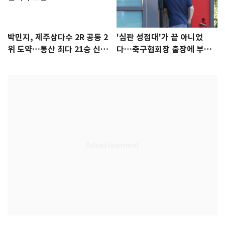
박민지, 제주삼다수 2R 공동 2
'심판 성접대'가 끝 아니었
위 도약…통산 최다 21승 신기
다…축구협회장 출장에 부인
록 도전
3회 동반 '펑펑'