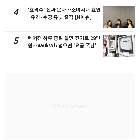
'효리수' 진짜 온다…소녀시대 효연
4
·유리·수영 유닛 출격 [N이슈]
에어컨 하루 종일 틀면 전기료 29만
5
원…450kWh 넘으면 '요금 폭탄'