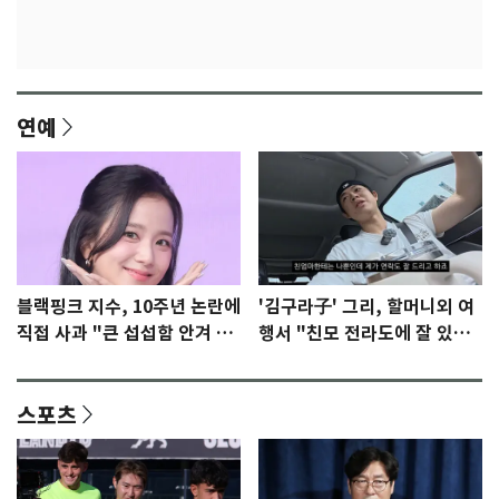
연예
블랙핑크 지수, 10주년 논란에
'김구라子' 그리, 할머니외 여
직접 사과 "큰 섭섭함 안겨 미
행서 "친모 전라도에 잘 있
안"
어"…유튜브서 언급
스포츠