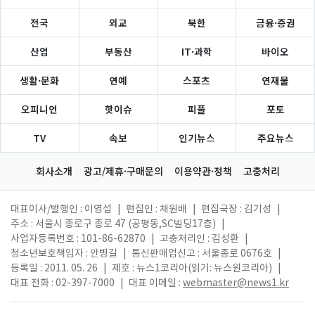
전국
외교
북한
금융·증권
산업
부동산
IT·과학
바이오
생활·문화
연예
스포츠
연재물
오피니언
핫이슈
피플
포토
TV
속보
인기뉴스
주요뉴스
회사소개
광고/제휴·구매문의
이용약관·정책
고충처리
대표이사/발행인 : 이영섭
|
편집인 : 채원배
|
편집국장 : 김기성
|
주소 : 서울시 종로구 종로 47 (공평동,SC빌딩17층)
|
사업자등록번호 : 101-86-62870
|
고충처리인 : 김성환
|
청소년보호책임자 : 안병길
|
통신판매업신고 : 서울종로 0676호
|
등록일 : 2011. 05. 26
|
제호 : 뉴스1코리아(읽기: 뉴스원코리아)
|
대표 전화 : 02-397-7000
|
대표 이메일 :
webmaster@news1.kr