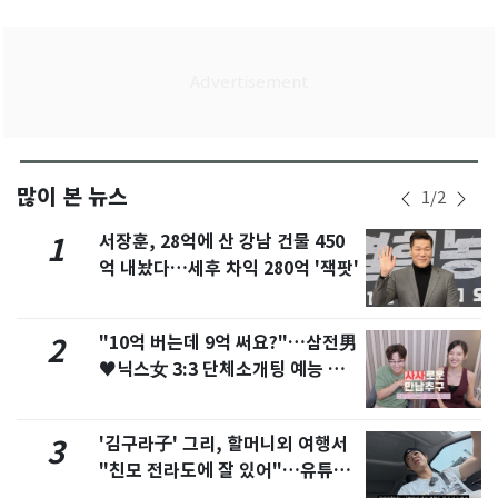
많이 본 뉴스
1
/
2
서장훈, 28억에 산 강남 건물 450
1
억 내놨다…세후 차익 280억 '잭팟'
"10억 버는데 9억 써요?"…삼전男
2
♥닉스女 3:3 단체소개팅 예능 화
제
'김구라子' 그리, 할머니외 여행서
3
"친모 전라도에 잘 있어"…유튜브
서 언급