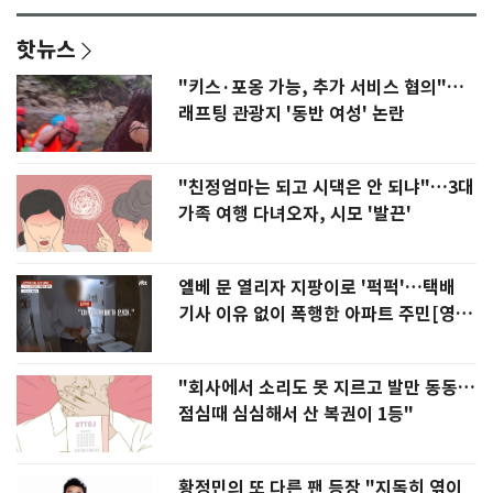
핫뉴스
"키스·포옹 가능, 추가 서비스 협의"…
래프팅 관광지 '동반 여성' 논란
"친정엄마는 되고 시댁은 안 되냐"…3대
가족 여행 다녀오자, 시모 '발끈'
엘베 문 열리자 지팡이로 '퍽퍽'…택배
기사 이유 없이 폭행한 아파트 주민[영
상]
"회사에서 소리도 못 지르고 발만 동동…
점심때 심심해서 산 복권이 1등"
황정민의 또 다른 팬 등장 "지독히 엮이