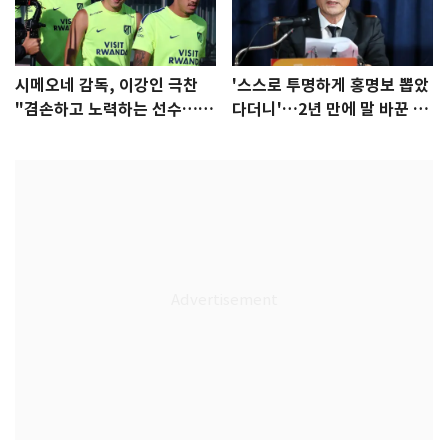
시메오네 감독, 이강인 극찬
'스스로 투명하게 홍명보 뽑았
"겸손하고 노력하는 선수…좋
다더니'…2년 만에 말 바꾼 이
은 첫인상"
임생