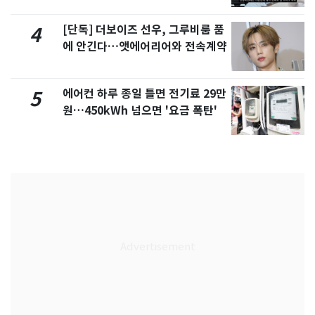
[단독] 더보이즈 선우, 그루비룸 품
4
에 안긴다…앳에어리어와 전속계약
에어컨 하루 종일 틀면 전기료 29만
5
원…450kWh 넘으면 '요금 폭탄'