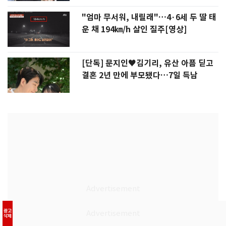
"엄마 무서워, 내릴래"…4·6세 두 딸 태
운 채 194㎞/h 살인 질주[영상]
[단독] 문지인♥김기리, 유산 아픔 딛고
결혼 2년 만에 부모됐다…7일 득남
광고
삭제