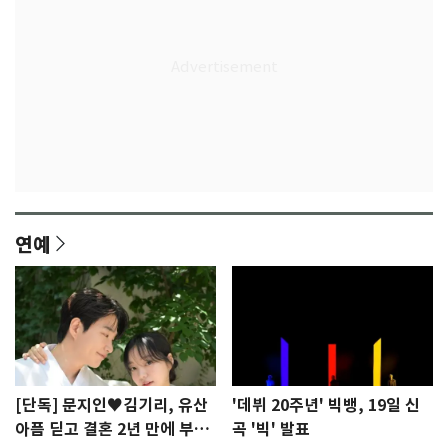
연예
[단독] 문지인♥김기리, 유산
'데뷔 20주년' 빅뱅, 19일 신
아픔 딛고 결혼 2년 만에 부모
곡 '빅' 발표