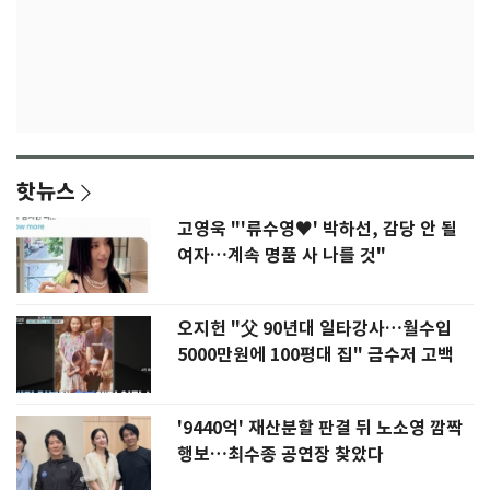
핫뉴스
고영욱 "'류수영♥' 박하선, 감당 안 될
여자…계속 명품 사 나를 것"
오지헌 "父 90년대 일타강사…월수입
5000만원에 100평대 집" 금수저 고백
'9440억' 재산분할 판결 뒤 노소영 깜짝
행보…최수종 공연장 찾았다