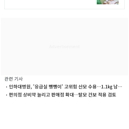
관련 기사
인하대병원, '응급실 뺑뺑이' 고위험 산모 수용…1.1㎏ 남매
출산
편의점 상비약 늘리고 판매점 확대…탈모 건보 적용 검토