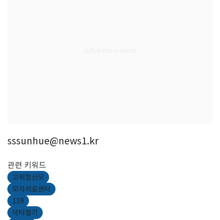
sssunhue@news1.kr
관련 키워드
고위험산모
모자의료센터
119
닥터헬기