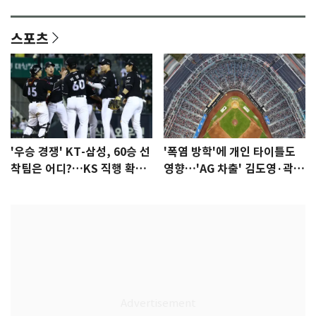
됐다…7일 득남
스포츠
'우승 경쟁' KT-삼성, 60승 선
'폭염 방학'에 개인 타이틀도
착팀은 어디?…KS 직행 확률
영향…'AG 차출' 김도영·곽빈
77.8%
울상