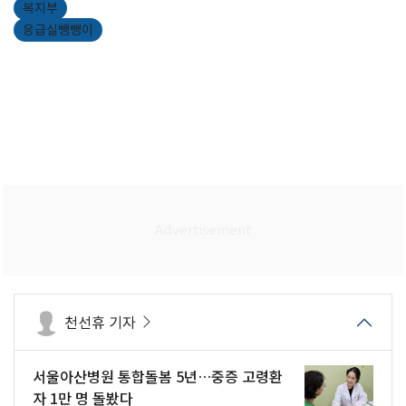
복지부
응급실뺑뺑이
천선휴 기자
서울아산병원 통합돌봄 5년…중증 고령환
자 1만 명 돌봤다