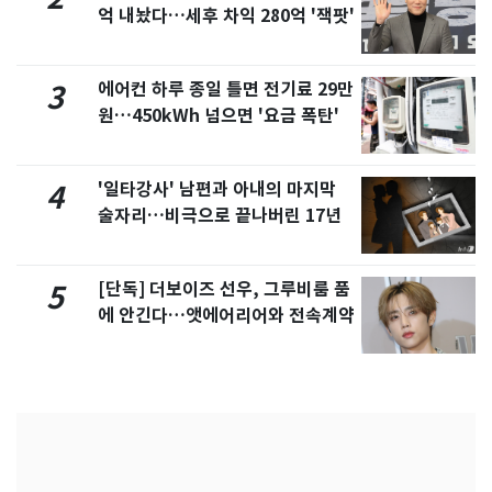
억 내놨다…세후 차익 280억 '잭팟'
에어컨 하루 종일 틀면 전기료 29만
3
원…450kWh 넘으면 '요금 폭탄'
'일타강사' 남편과 아내의 마지막
4
술자리…비극으로 끝나버린 17년
[단독] 더보이즈 선우, 그루비룸 품
5
에 안긴다…앳에어리어와 전속계약