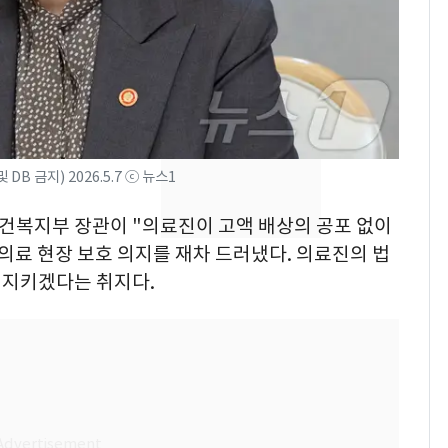
의실에 남자가 있어
요"…경찰 수사
전남광주 화정역 인근서
8
교통사고로 40대 심정
지…6명 부상
축구협회, 외국인 심판
9
B 금지) 2026.5.7 ⓒ 뉴스1
들 10여명 대상 '성 접
대' 의혹…월드컵·올림
 보건복지부 장관이 "의료진이 고액 배상의 공포 없이
픽 예선 등
의료 현장 보호 의지를 재차 드러냈다. 의료진의 법
美 상원 클래리티법 처
10
 지키겠다는 취지다.
리 난항…민주당 "윤리
·AML 보완 우선"