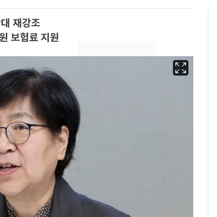
확대 재강조
만원 보험료 지원
13호 태풍 '돌핀' 日오
6
키나와·가고시마현 접
근…26만명 대피령
"캐리비안 베이 여자 탈
7