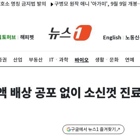
칭 금지법 발의
구병모 원작 애니 '아가미', 9월 9일 개봉…정해
립토허브
해피펫
English
노동신
|
|
바이오
증권
산업
부동산
ITㆍ과학
생활ㆍ문화
연예
액 배상 공포 없이 소신껏 진
구글에서 뉴스1 즐겨찾기