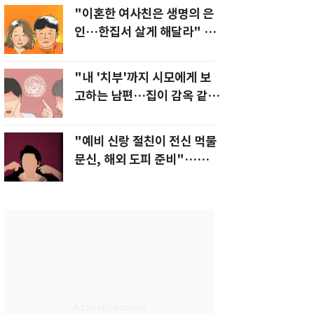
"이혼한 여사친은 생명의 은
인…한집서 살게 해달라" 남
편 요구에 '절망'
"내 '치부'까지 시모에게 보
고하는 남편…집이 감옥 같
다" 아내 고통
"예비 신랑 절친이 전신 먹물
문신, 해외 도피 준비"…예비
신부 '혼란'