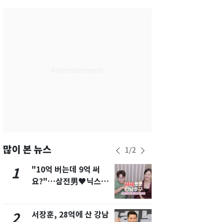
서울
34
℃
부산
31
℃
대구
34
℃
인천
34
℃
광주
35
℃
대전
35
℃
울산
31
℃
강릉
29
℃
많이 본 뉴스
1
/
2
제주
30
℃
"10억 버는데 9억 써
13호 태풍 '
1
6
요?"…삼전男♥닉스女
키나와·가고
3:3 단체소개팅 예능 화
근…26만명
제
서장훈, 28억에 산 강남
"캐리비안 
2
7