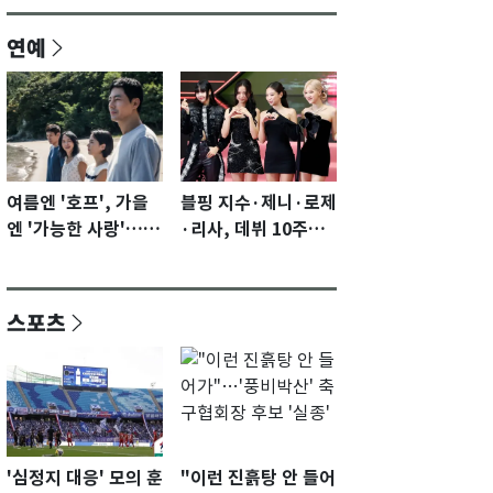
연예
여름엔 '호프', 가을
블핑 지수·제니·로제
엔 '가능한 사랑'…국
·리사, 데뷔 10주년
제영화제 수상 기대
이벤트 '완전체' 참석
감 [N이슈]
확정…기대감 UP
스포츠
'심정지 대응' 모의 훈
"이런 진흙탕 안 들어