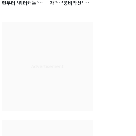
련부터 '워터캐논'까
가"…'풍비박산' 축
지 준비…쉼 없는 K
구협회장 후보 '실종'
리그