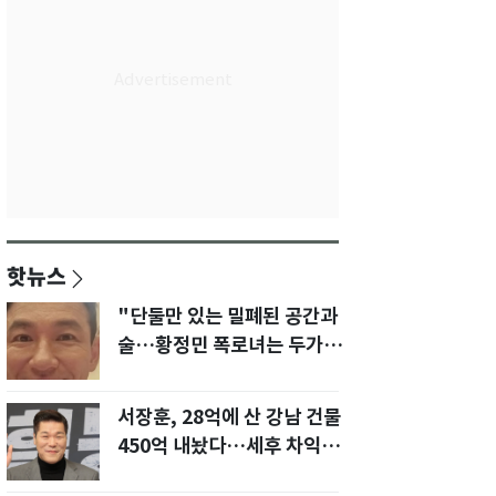
핫뉴스
"단둘만 있는 밀폐된 공간과
술…황정민 폭로녀는 두가지
에 집착했다"
서장훈, 28억에 산 강남 건물
450억 내놨다…세후 차익
280억 '잭팟'