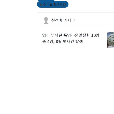
필수의료배상보험
천선휴 기자
입추 무색한 폭염…온열질환 10명
중 4명, 8월 엿새간 발생