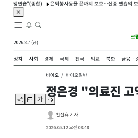
 맹연습"(종합)
은퇴봉사동물 끝까지 보호…신종 펫숍의 보호소 명
크
2026.8.7 (금)
정치
사회
경제
국제
전국
외교
북한
금융ㆍ
바이오
바이오일반
정은경 "의료진 고
가
천선휴 기자
2026.05.12 오전 08:48