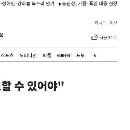
인·강하늘 목소리 연기
농진청, 가뭄·폭염 대응 현장 지원…간부 
커넥트
제보
|
제주
30
℃
문
서울
34
℃
부산
31
℃
스포츠
오피니언
피플
포토
TV
대구
34
℃
인천
34
℃
료할 수 있어야"
광주
35
℃
대전
35
℃
울산
31
℃
강릉
29
℃
제주
30
℃