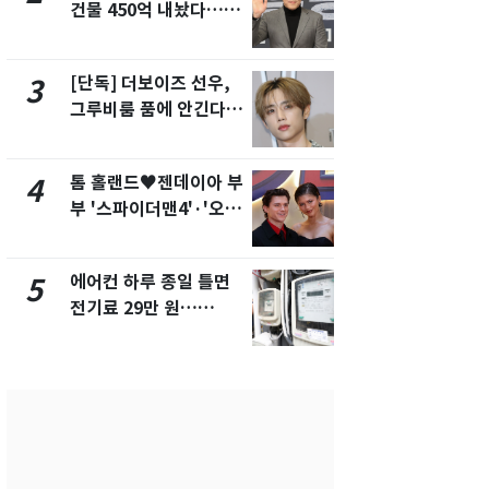
건물 450억 내놨다…세
의실에 남자
후 차익 280억 '잭팟'
요"…경찰 
[단독] 더보이즈 선우,
전남광주 화
3
8
그루비룸 품에 안긴다…
교통사고로 
앳에어리어와 전속계약
지…6명 부
톰 홀랜드♥젠데이아 부
축구협회, 
4
9
부 '스파이더맨4'·'오디
들 10여명 대
세이'로 극장 장악
대' 의혹…
픽 예선 등
에어컨 하루 종일 틀면
美 상원 클
5
10
전기료 29만 원…
리 난항…민
450kWh 넘으면 '요금
·AML 보완
폭탄'