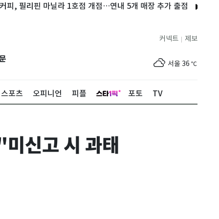
필리핀 마닐라 1호점 개점…연내 5개 매장 추가 출점
이차전지·내수
커넥트
제보
|
제주
33
℃
문
서울
36
℃
부산
34
℃
스포츠
오피니언
피플
포토
TV
대구
39
℃
인천
37
℃
"미신고 시 과태
광주
37
℃
대전
36
℃
울산
33
℃
강릉
30
℃
제주
33
℃