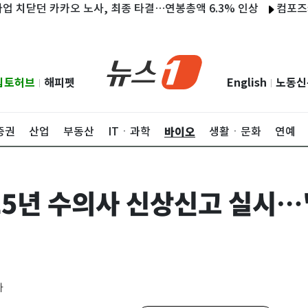
던 카카오 노사, 최종 타결…연봉총액 6.3% 인상
컴포즈커피, 
립토허브
해피펫
English
노동신
|
|
바이오
증권
산업
부동산
ITㆍ과학
생활ㆍ문화
연예
25년 수의사 신상신고 실시…
자