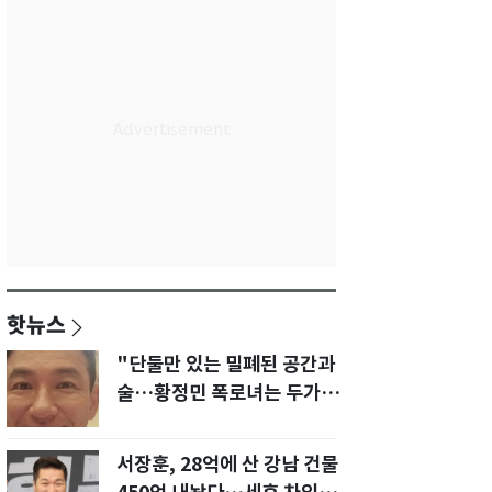
핫뉴스
"단둘만 있는 밀폐된 공간과
술…황정민 폭로녀는 두가지
에 집착했다"
서장훈, 28억에 산 강남 건물