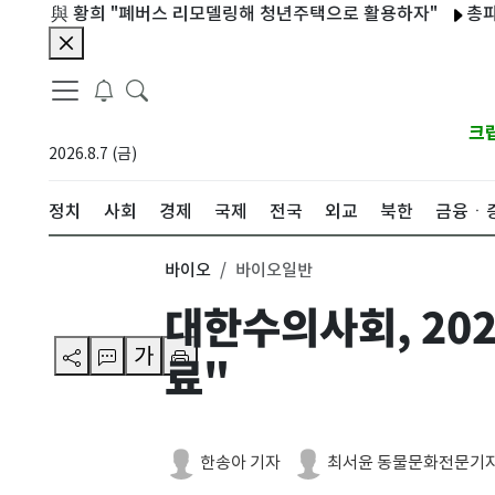
與 황희 "폐버스 리모델링해 청년주택으로 활용하자"
총파업 치닫
크
2026.8.7 (금)
정치
사회
경제
국제
전국
외교
북한
금융ㆍ
바이오
바이오일반
대한수의사회, 20
가
료"
한송아 기자
최서윤 동물문화전문기