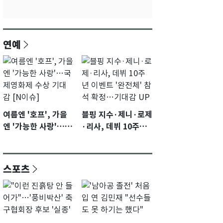
연예
여름엔 '호프', 가을
블핑 지수·제니·로제
엔 '가능한 사랑'…국
·리사, 데뷔 10주년
제영화제 수상 기대
이벤트 '완전체' 참석
감 [N이슈]
확정…기대감 UP
스포츠