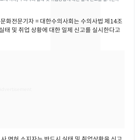
13호 태풍 '돌핀' 日오
7
키나와·가고시마현 접
동물문화전문기자 = 대한수의사회는 수의사법 제14조
근…26만명 대피령
 실태 및 취업 상황에 대한 일제 신고를 실시한다고
전남광주 화정역 인근서
8
교통사고로 40대 심정
지…6명 부상
축구협회, 외국인 심판
9
들 10여명 대상 '성 접
대' 의혹…월드컵·올림
픽 예선 등
美 상원 클래리티법 처
10
리 난항…민주당 "윤리
·AML 보완 우선"
사 면허 소지자는 반드시 실태 및 취업상황을 신고