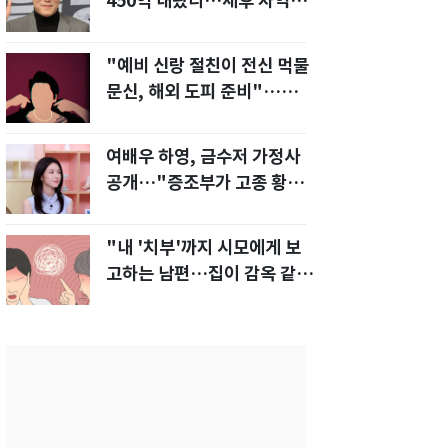
450억 내놨다…세후 차익
280억 '잭팟'
"예비 신랑 절친이 전신 먹물
문신, 해외 도피 준비"…예비
신부 '혼란'
여배우 하영, 금수저 가정사
공개…"증조부가 고종 황제
주치의"
"내 '치부'까지 시모에게 보
고하는 남편…집이 감옥 같
다" 아내 고통