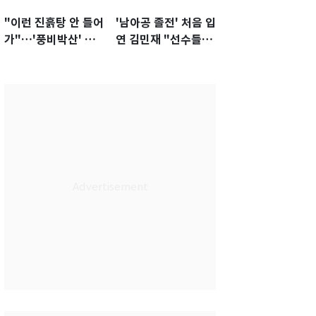
"이런 진흙탕 안 들어
'남아공 졸전' 처음 입
가"…'풍비박산' 축
연 김민재 "선수들도
구협회장 후보 '실종'
못 하기는 했다"