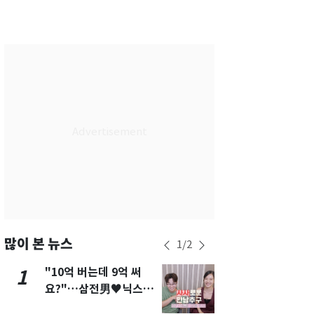
서울
36
℃
부산
34
℃
대구
39
℃
인천
37
℃
광주
37
℃
대전
36
℃
울산
33
℃
강릉
30
℃
제주
33
℃
많이 본 뉴스
1
/
2
"10억 버는데 9억 써
"캐리비안 
1
6
요?"…삼전男♥닉스女
의실에 남자
3:3 단체소개팅 예능 화
요"…경찰 