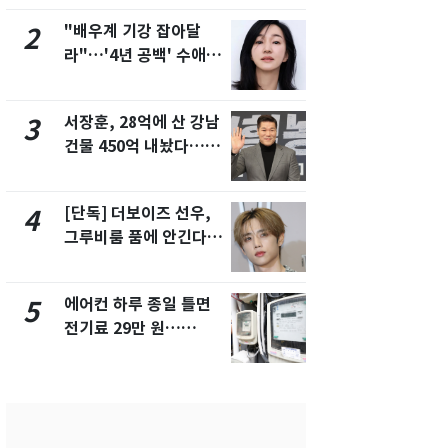
제
"배우계 기강 잡아달
13호 태풍 '
2
7
라"…'4년 공백' 수애,
키나와·가고
SNS 오픈·프로필 공개
근…26만명
화제
서장훈, 28억에 산 강남
전남광주 화
3
8
건물 450억 내놨다…세
교통사고로 
후 차익 280억 '잭팟'
지…6명 부
[단독] 더보이즈 선우,
축구협회, 
4
9
그루비룸 품에 안긴다…
들 10여명 대
앳에어리어와 전속계약
대' 의혹…
픽 예선 등
에어컨 하루 종일 틀면
美 상원 클
5
10
전기료 29만 원…
리 난항…민
450kWh 넘으면 '요금
·AML 보완
폭탄'