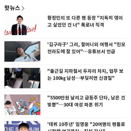
핫뉴스
황정민의 또 다른 팬 등장 "지독히 엮이
고 싶었던 건 너" 폭로녀 직격
'김구라子' 그리, 할머니외 여행서 "친모
전라도에 잘 있어"…유튜브서 언급
"출근길 지하철서 두자리 차지, 업무 보
는 100㎏ 남성…부딪히면 신경질"
"5500만원 날리고 급등주 단타, 남은 건
빚뿐"…30대 여성 파혼 위기
'데뷔 10주년' 임영웅 "20여명의 팬들로