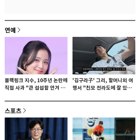
연예
블랙핑크 지수, 10주년 논란에
'김구라子' 그리, 할머니외 여
직접 사과 "큰 섭섭함 안겨 미
행서 "친모 전라도에 잘 있
안"
어"…유튜브서 언급
스포츠