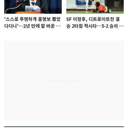
'스스로 투명하게 홍명보 뽑았
SF 이정후, 디트로이트전 결
다더니'…2년 만에 말 바꾼 이
승 2타점 적시타…5-2 승리 견
임생
인