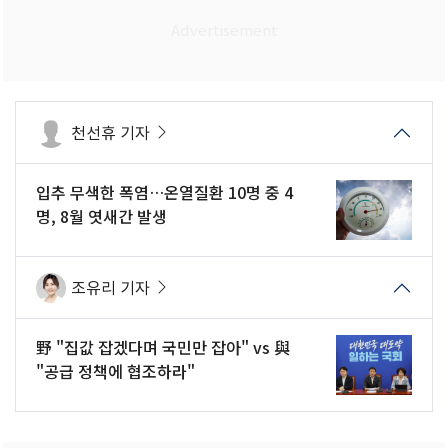
천선휴 기자
입추 무색한 폭염…온열질환 10명 중 4
명, 8월 엿새간 발생
조유리 기자
野 "집값 잡겠다며 국민만 잡아" vs 與
"공급 정책에 협조하라"