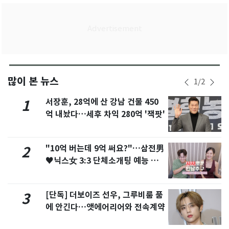
많이 본 뉴스
1
/
2
서장훈, 28억에 산 강남 건물 450
1
억 내놨다…세후 차익 280억 '잭팟'
"10억 버는데 9억 써요?"…삼전男
2
♥닉스女 3:3 단체소개팅 예능 화
제
[단독] 더보이즈 선우, 그루비룸 품
3
에 안긴다…앳에어리어와 전속계약