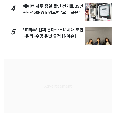
에어컨 하루 종일 틀면 전기료 29만
4
원…450kWh 넘으면 '요금 폭탄'
'효리수' 진짜 온다…소녀시대 효연
5
·유리·수영 유닛 출격 [N이슈]