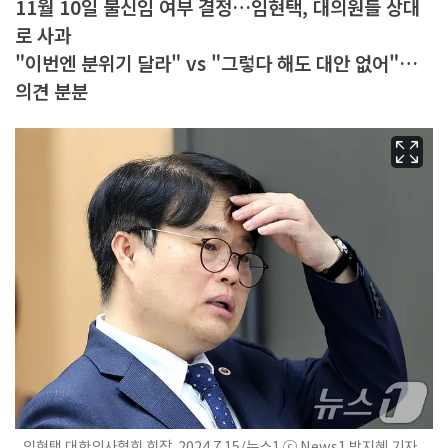
11월 10일 불신임 여부 결정…임현택, 대의원들 상대
로 사과
"이번엔 분위기 달라" vs "그렇다 해도 대안 없어"…
의견 분분
임현택 대한의사협회 회장. 2024.7.15/뉴스1 ⓒ News1 박지혜 기자