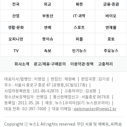
전국
외교
북한
금융·증권
산업
부동산
IT·과학
바이오
생활·문화
연예
스포츠
연재물
오피니언
핫이슈
피플
포토
TV
속보
인기뉴스
주요뉴스
회사소개
광고/제휴·구매문의
이용약관·정책
고충처리
대표이사/발행인 : 이영섭
|
편집인 : 채원배
|
편집국장 : 김기성
|
주소 : 서울시 종로구 종로 47 (공평동,SC빌딩17층)
|
사업자등록번호 : 101-86-62870
|
고충처리인 : 김성환
|
청소년보호책임자 : 안병길
|
통신판매업신고 : 서울종로 0676호
|
등록일 : 2011. 05. 26
|
제호 : 뉴스1코리아(읽기: 뉴스원코리아)
|
대표 전화 : 02-397-7000
|
대표 이메일 :
webmaster@news1.kr
Copyright ⓒ 뉴스1. All rights reserved. 무단 사용 및 재배포, AI학습