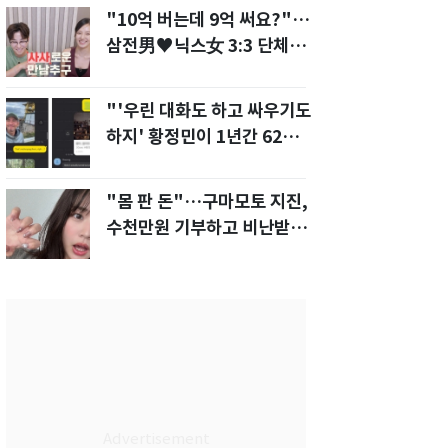
"10억 버는데 9억 써요?"…
삼전男♥닉스女 3:3 단체소
개팅 예능 화제
"'우린 대화도 하고 싸우기도
하지' 황정민이 1년간 62차례
먼저 전화"
"몸 판 돈"…구마모토 지진,
수천만원 기부하고 비난받은
성인물 배우