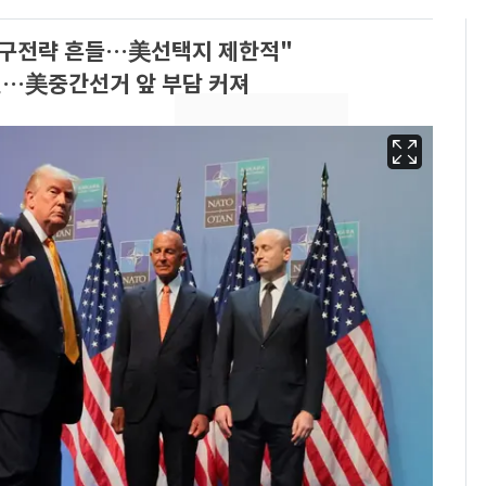
 출구전략 흔들…美선택지 제한적"
연…美중간선거 앞 부담 커져
용산 거주 일본인 인플
6
루언서, SNS 라이브방
송 도중 사망
삼성전자·SK하이닉스
7