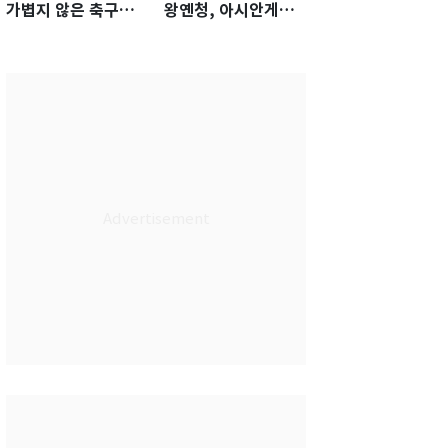
가볍지 않은 축구대
왕옌청, 아시안게임
표팀 '임시 감독' 무게
서 한국전 '표적 등판'
가능성