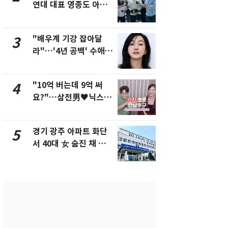
연대 대표 영종도 아파
"주주 환원 
트서 숨진 채 발견
확대할 것" 
"배우계 기강 잡아달
태풍도 "거
3
8
라"…'4년 공백' 수애,
워"…한반도
SNS 오픈·프로필 공개
'돌핀'과 '찬
화제
"10억 버는데 9억 써
"하늘로 떠
4
9
요?"…삼전男♥닉스女
속"…이현주
3:3 단체소개팅 예능 화
번째 모발 
제
경기 광주 아파트 화단
[단독] 아내
5
10
서 40대 女 숨진 채 발
성매매 여성
견…시신 옆엔 '이불'
아 때려 살해
형