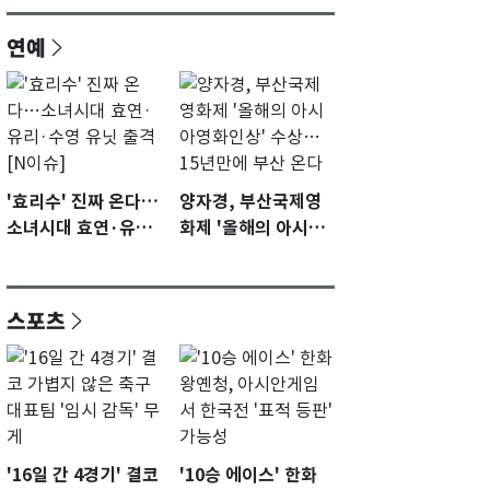
연예
'효리수' 진짜 온다…
양자경, 부산국제영
소녀시대 효연·유리·
화제 '올해의 아시아
수영 유닛 출격 [N이
영화인상' 수상…15
슈]
년만에 부산 온다
스포츠
'16일 간 4경기' 결코
'10승 에이스' 한화