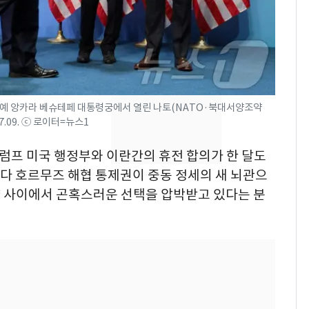
"주주 환원 의미 있게
확대할 것" 약속
태풍도 "거긴 너무 뜨거
8
워"…한반도 비켜가는
'돌핀'과 '찬홈'
키예 앙카라 베슈테페 대통령궁에서 열린 나토(NATO·북대서양조약
"하늘로 떠난 딸과의 약
9
7.09. ⓒ 로이터=뉴스1
속"…이현주 경사, 세
번째 모발 기부
트럼프 미국 행정부와 이란간의 휴전 합의가 한 달도
제보다 호르무즈 해협 통제권이 중동 정세의 새 뇌관으
[단독] 아내 가출하자
10
 사이에서 곤혹스러운 선택을 압박받고 있다는 분
성매매 여성 부르고 영
아 때려 살해한 친부, 중
형