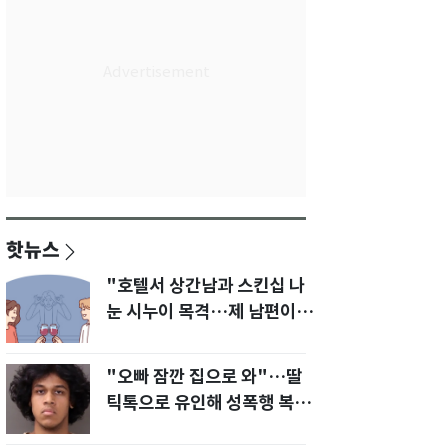
핫뉴스
"호텔서 상간남과 스킨십 나
눈 시누이 목격…제 남편이
입 다물라 하네요"
"오빠 잠깐 집으로 와"…딸
틱톡으로 유인해 성폭행 복수
한 아빠