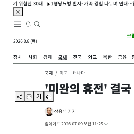
 위협한 30대
1형당뇨병 환자·가족 경험 나누며 연대…캠페인 '
크
2026.8.6 (목)
국제
정치
사회
경제
전국
외교
북한
금융ㆍ
국제
미국ㆍ캐나다
'미완의 휴전' 결
가
장용석 기자
업데이트 2026.07.09 오전 11:25