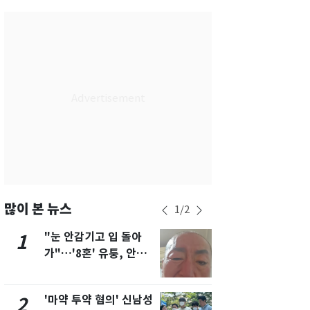
서울
35
℃
부산
34
℃
대구
36
℃
인천
36
℃
광주
35
℃
대전
35
℃
울산
31
℃
강릉
30
℃
많이 본 뉴스
1
/
2
제주
31
℃
"눈 안감기고 입 돌아
용산 거주 
1
6
가"…'8혼' 유퉁, 안면
루언서, SN
마비 근황 유튜브서 공
송 도중 사망
개
'마약 투약 혐의' 신남성
삼성전자·S
2
7