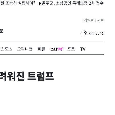
히 설립해야"
울주군, 소상공인 특례보증 2차 접수 시작
화성시
커넥트
제보
|
제주
31
℃
문
서울
35
℃
부산
34
℃
스포츠
오피니언
피플
포토
TV
대구
36
℃
인천
36
℃
어려워진 트럼프
광주
35
℃
대전
35
℃
울산
31
℃
강릉
30
℃
제주
31
℃