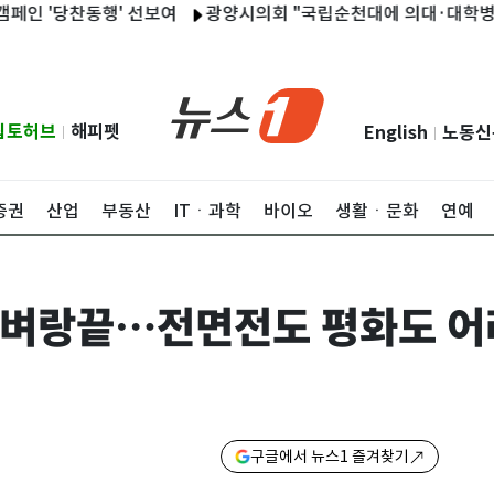
당찬동행' 선보여
광양시의회 "국립순천대에 의대·대학병원 조속
립토허브
해피펫
English
노동신
|
|
증권
산업
부동산
ITㆍ과학
바이오
생활ㆍ문화
연예
국 벼랑끝…전면전도 평화도 
구글에서 뉴스1 즐겨찾기