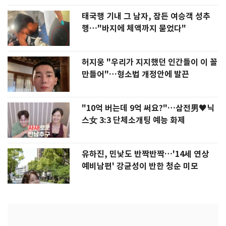
태국행 기내 그 남자, 잠든 여승객 성추
행…"바지에 체액까지 묻었다"
허지웅 "우리가 지지했던 인간들이 이 꼴
만들어"…형소법 개정안에 발끈
"10억 버는데 9억 써요?"…삼전男♥닉
스女 3:3 단체소개팅 예능 화제
유하진, 민낯도 반짝반짝…'14세 연상
예비남편' 강균성이 반한 청순 미모