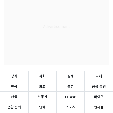
정치
사회
경제
국제
전국
외교
북한
금융·증권
산업
부동산
IT·과학
바이오
생활·문화
연예
스포츠
연재물