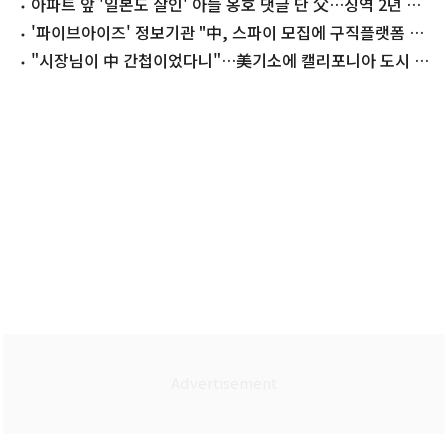
아파트 앞 '일본도 살인' 아들 옹호 댓글 단 父…징역 2년 구
형
'파이브아이즈' 정보기관 "中, 스파이 모집에 구직플랫폼 활
용"
"시장님이 中 간첩이었다니"…美기소에 캘리포니아 도시 충
격