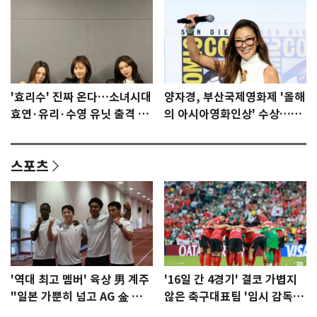
'효리수' 진짜 온다…소녀시대
양자경, 부산국제영화제 '올해
효연·유리·수영 유닛 출격 [N
의 아시아영화인상' 수상…15
이슈]
년만에 부산 온다
스포츠
'역대 최고 멤버' 육상 男 계주
'16일 간 4경기' 결코 가볍지
"일본 가뿐히 넘고 AG 金 따겠
않은 축구대표팀 '임시 감독'
다"
무게