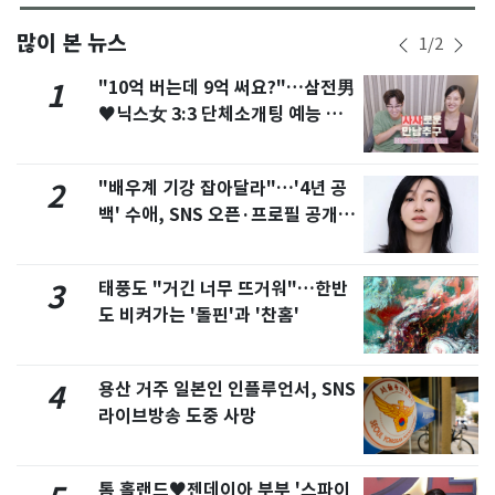
많이 본 뉴스
1
/
2
"10억 버는데 9억 써요?"…삼전男
1
♥닉스女 3:3 단체소개팅 예능 화
제
"배우계 기강 잡아달라"…'4년 공
2
백' 수애, SNS 오픈·프로필 공개
화제
태풍도 "거긴 너무 뜨거워"…한반
3
도 비켜가는 '돌핀'과 '찬홈'
용산 거주 일본인 인플루언서, SNS
4
라이브방송 도중 사망
톰 홀랜드♥젠데이아 부부 '스파이