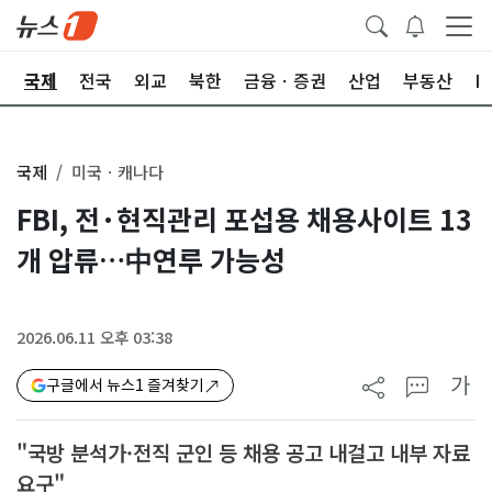
제
국제
전국
외교
북한
금융ㆍ증권
산업
부동산
I
국제
미국ㆍ캐나다
FBI, 전·현직관리 포섭용 채용사이트 13
개 압류…中연루 가능성
2026.06.11 오후 03:38
가
구글에서 뉴스1 즐겨찾기
"국방 분석가·전직 군인 등 채용 공고 내걸고 내부 자료
요구"