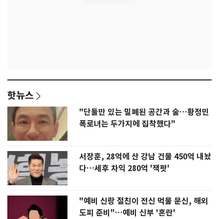
핫뉴스
"단둘만 있는 밀폐된 공간과 술…황정민
폭로녀는 두가지에 집착했다"
서장훈, 28억에 산 강남 건물 450억 내놨
다…세후 차익 280억 '잭팟'
"예비 신랑 절친이 전신 먹물 문신, 해외
도피 준비"…예비 신부 '혼란'