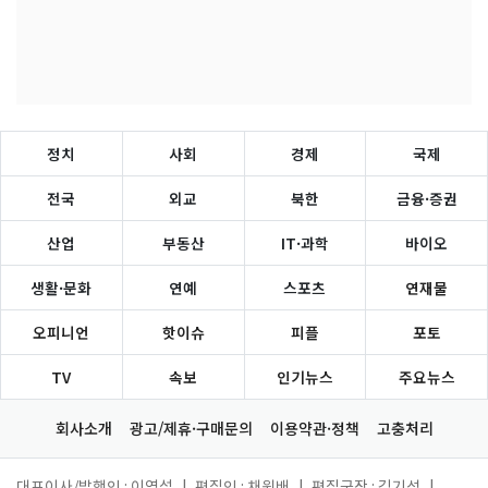
정치
사회
경제
국제
전국
외교
북한
금융·증권
산업
부동산
IT·과학
바이오
생활·문화
연예
스포츠
연재물
오피니언
핫이슈
피플
포토
TV
속보
인기뉴스
주요뉴스
회사소개
광고/제휴·구매문의
이용약관·정책
고충처리
대표이사/발행인 : 이영섭
|
편집인 : 채원배
|
편집국장 : 김기성
|