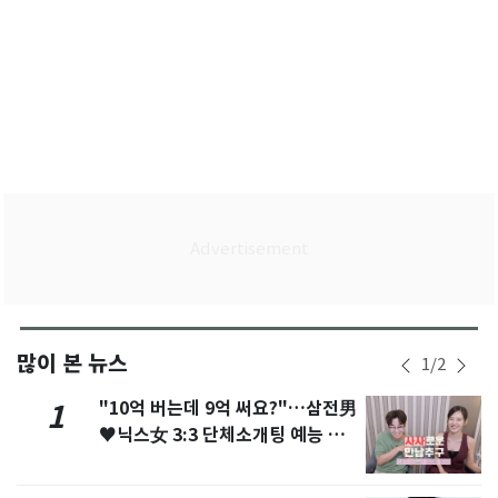
많이 본 뉴스
1
/
2
"10억 버는데 9억 써요?"…삼전男
1
♥닉스女 3:3 단체소개팅 예능 화
제