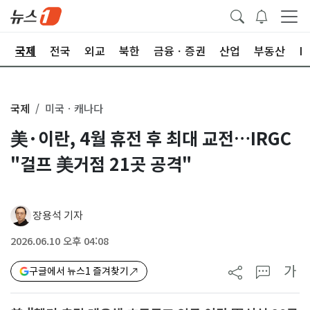
제
국제
전국
외교
북한
금융ㆍ증권
산업
부동산
I
국제
미국ㆍ캐나다
美·이란, 4월 휴전 후 최대 교전…IRGC
"걸프 美거점 21곳 공격"
장용석 기자
2026.06.10 오후 04:08
가
구글에서 뉴스1 즐겨찾기