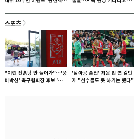
데뷔 10주년 이벤트 '완전체'
불발…계속 편성 기다리고 있
참석 확정…기대감 UP
다"
스포츠
"이런 진흙탕 안 들어가"…'풍
'남아공 졸전' 처음 입 연 김민
비박산' 축구협회장 후보 '실
재 "선수들도 못 하기는 했다"
종'