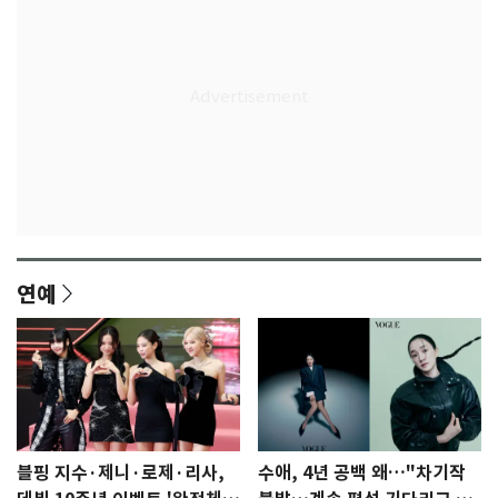
연예
블핑 지수·제니·로제·리사,
수애, 4년 공백 왜…"차기작