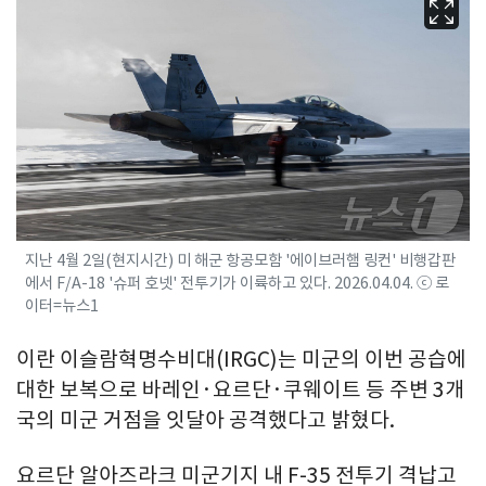
지난 4월 2일(현지시간) 미 해군 항공모함 '에이브러햄 링컨' 비행갑판
에서 F/A-18 '슈퍼 호넷' 전투기가 이륙하고 있다. 2026.04.04. ⓒ 로
이터=뉴스1
이란 이슬람혁명수비대(IRGC)는 미군의 이번 공습에
대한 보복으로 바레인·요르단·쿠웨이트 등 주변 3개
국의 미군 거점을 잇달아 공격했다고 밝혔다.
요르단 알아즈라크 미군기지 내 F-35 전투기 격납고