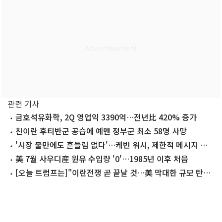
관련 기사
금호석유화학, 2Q 영업익 3390억…전년比 420% 증가
친이란 후티반군 공습에 예멘 정부군 최소 58명 사망
'시장 불만에도 흔들림 없다'…케빈 워시, 제한적 메시지 고
수할 듯
美 7월 사우디産 원유 수입량 '0'…1985년 이후 처음
[오늘 트럼프는]"이란전쟁 곧 끝날 것…美 막대한 규모 탄약
보유"