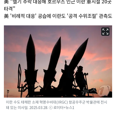
美 "헬기 추락 대응해 호르무즈 인근 이란 軍시설 20곳
타격"
美 '비례적 대응' 공습에 이란도 '공격 수위조절' 관측도
이란 수도 테헤란 소재 혁명수비대(IRGC) 항공우주군 박물관에 전시
돼 있는 미사일. 2025.03.28. ⓒ 로이터=뉴스1