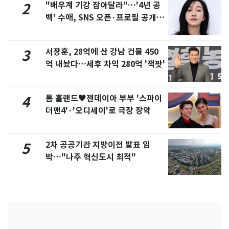
"배우계 기강 잡아달라"…'4년 공
2
백' 수애, SNS 오픈·프로필 공개
화제
서장훈, 28억에 산 강남 건물 450
3
억 내놨다…세후 차익 280억 '잭팟'
톰 홀랜드♥젠데이아 부부 '스파이
4
더맨4'·'오디세이'로 극장 장악
2차 공공기관 지방이전 발표 임
5
박…"나주 혁신도시 최적"