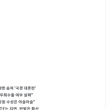
명 숨져 '국경 대혼란'
우회수출 여부 살펴"
상원 수성은 아슬아슬"
…TF는 지연, 반발은 확산