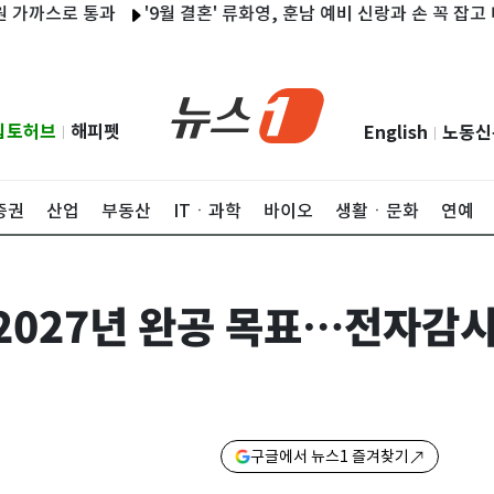
스로 통과
'9월 결혼' 류화영, 훈남 예비 신랑과 손 꼭 잡고 데이트 
립토허브
해피펫
English
노동신
|
|
증권
산업
부동산
ITㆍ과학
바이오
생활ㆍ문화
연예
 2027년 완공 목표…전자감
구글에서 뉴스1 즐겨찾기