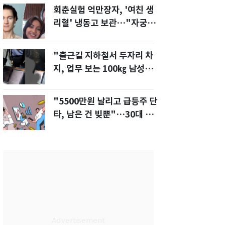
회춘실험 억만장자, '여친 생
리혈' 냉동고 보관…"자궁 내
부 궁금해"
"출근길 지하철서 두자리 차
지, 업무 보는 100㎏ 남성…
부딪히면 신경질"
"5500만원 날리고 급등주 단
타, 남은 건 빚뿐"…30대 여
성 파혼 위기