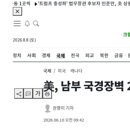
동 1곳씩
'트럼프 충성파' 법무장관 후보자 인준안, 美 상원 가까
크
2026.8.8 (토)
국제
정치
사회
경제
전국
외교
북한
금융ㆍ
국제
미국ㆍ캐나다
美, 남부 국경장벽
가
권영미 기자
2026.06.10 오전 09:42