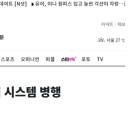
[N샷]
유이, 미니 원피스 입고 늘씬 각선미 자랑…근황 공개 [N샷
커넥트
제보
|
제주
29
℃
문
서울
27
℃
부산
29
℃
스포츠
오피니언
피플
포토
TV
대구
29
℃
인천
29
℃
시 시스템 병행
광주
28
℃
대전
28
℃
울산
28
℃
강릉
21
℃
제주
29
℃