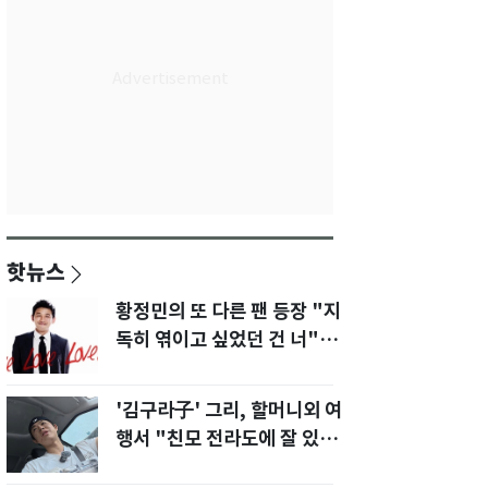
핫뉴스
황정민의 또 다른 팬 등장 "지
독히 엮이고 싶었던 건 너" 폭
로녀 직격
'김구라子' 그리, 할머니외 여
행서 "친모 전라도에 잘 있
어"…유튜브서 언급