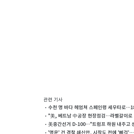
관련 기사
수천 명 바다 헤엄쳐 스페인령 세우타로…18
"美, 베트남 中공장 현장점검…라벨갈이로 
美중간선거 D-100…"트럼프 하원 내주고 
'명운' 건 경찰 쇄신안, 시작도 전에 '삐걱'