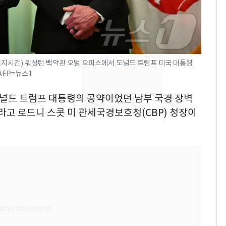
속…전국 곳곳 비 [오늘
날씨]
[단독] 경찰, '김부장'
8
제작사 회장 수사…자본
시장법 위반 의혹
현지시간) 워싱턴 백악관 오벌 오피스에서 도널드 트럼프 미국 대통령
 AFP=뉴스1
[단독]중수청 가는 검찰
9
수사관 경력 합산 추
 도널드 트럼프 대통령의 공약이었던 남부 국경 장벽
진…법무사·집행관 '혜
이라고 로드니 스콧 미 관세국경보호청(CBP) 청장이
택' 유지
전남광주 화정역 인근서
10
교통사고로 40대 심정
지…6명 부상