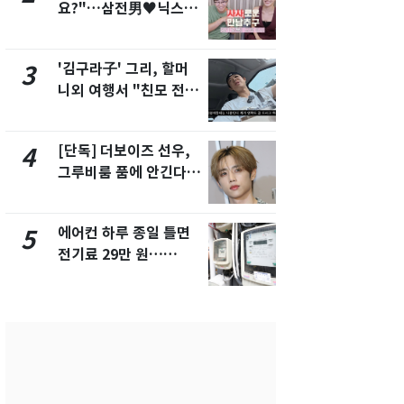
요?"…삼전男♥닉스女
속…전국 곳곳
3:3 단체소개팅 예능 화
날씨]
제
'김구라子' 그리, 할머
[단독] 경찰,
3
8
니외 여행서 "친모 전라
제작사 회장
도에 잘 있어"…유튜브
시장법 위반
서 언급
[단독] 더보이즈 선우,
[단독]중수
4
9
그루비룸 품에 안긴다…
수사관 경력
앳에어리어와 전속계약
진…법무사·
택' 유지
에어컨 하루 종일 틀면
전남광주 화
5
10
전기료 29만 원…
교통사고로 
450kWh 넘으면 '요금
지…6명 부
폭탄'