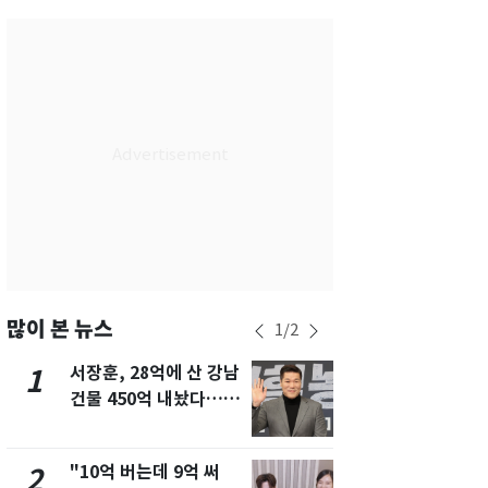
서울
27
℃
부산
29
℃
대구
29
℃
인천
29
℃
광주
28
℃
대전
28
℃
울산
28
℃
강릉
21
℃
많이 본 뉴스
1
/
2
제주
29
℃
서장훈, 28억에 산 강남
13호 태풍 '
1
6
건물 450억 내놨다…세
키나와·가고
후 차익 280억 '잭팟'
근…26만명
"10억 버는데 9억 써
낮 최고 37
2
7