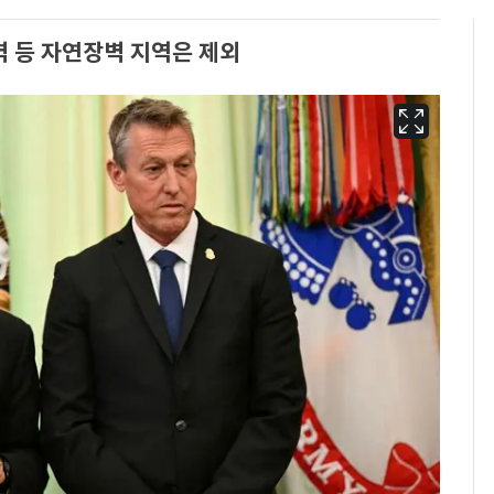
등 자연장벽 지역은 제외
13호 태풍 '돌핀' 日오
6
키나와·가고시마현 접
근…26만명 대피령
낮 최고 37도 폭염 계
7