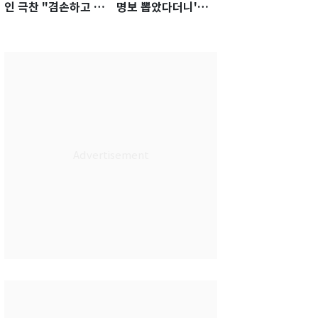
인 극찬 "겸손하고 노
명보 뽑았다더니'…2
력하는 선수…좋은
년 만에 말 바꾼 이임
첫인상"
생