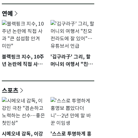
연예
블랙핑크 지수, 10주
'김구라子' 그리, 할
년 논란에 직접 사과
머니외 여행서 "친모
"큰 섭섭함 안겨 미
전라도에 잘 있어"…
안"
유튜브서 언급
스포츠
시메오네 감독, 이강
'스스로 투명하게 홍