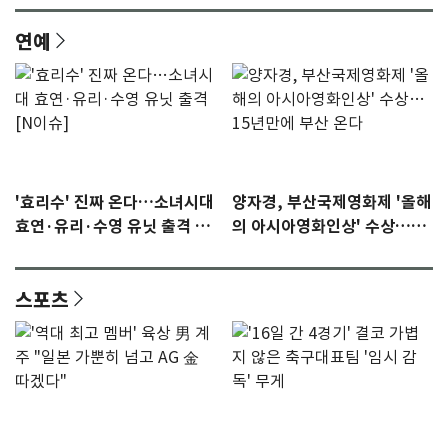
연예
'효리수' 진짜 온다…소녀시대
양자경, 부산국제영화제 '올해
효연·유리·수영 유닛 출격 [N
의 아시아영화인상' 수상…15
이슈]
년만에 부산 온다
스포츠