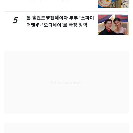
톰 홀랜드♥젠데이아 부부 '스파이
5
더맨4'·'오디세이'로 극장 장악