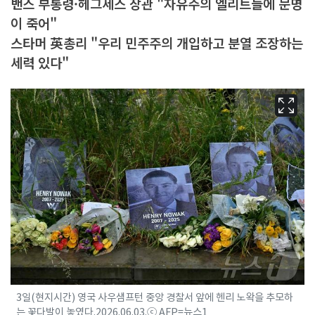
밴스 부통령·헤그세스 장관 "자유주의 엘리트들에 문명
이 죽어"
스타머 英총리 "우리 민주주의 개입하고 분열 조장하는
세력 있다"
3일(현지시간) 영국 사우샘프턴 중앙 경찰서 앞에 헨리 노왁을 추모하
는 꽃다발이 놓였다.2026.06.03.ⓒ AFP=뉴스1