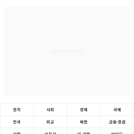
정치
사회
경제
국제
전국
외교
북한
금융·증권
산업
부동산
IT·과학
바이오