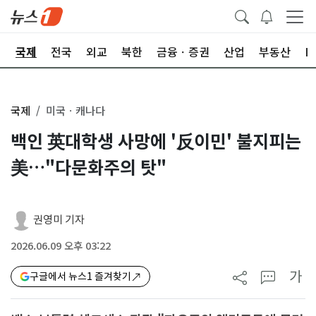
제
국제
전국
외교
북한
금융ㆍ증권
산업
부동산
I
국제
미국ㆍ캐나다
백인 英대학생 사망에 '反이민' 불지피는
美…"다문화주의 탓"
권영미 기자
2026.06.09 오후 03:22
가
구글에서 뉴스1 즐겨찾기