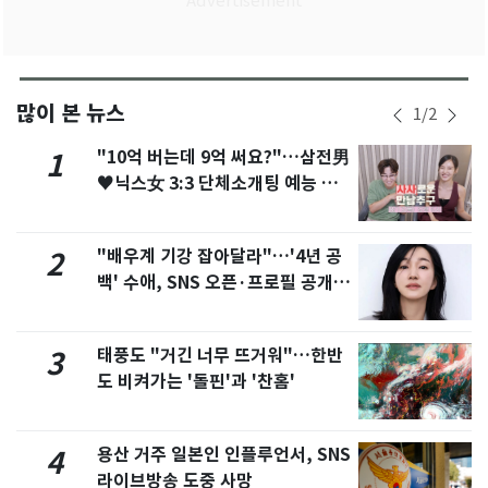
많이 본 뉴스
1
/
2
"10억 버는데 9억 써요?"…삼전男
1
♥닉스女 3:3 단체소개팅 예능 화
제
"배우계 기강 잡아달라"…'4년 공
2
백' 수애, SNS 오픈·프로필 공개
화제
태풍도 "거긴 너무 뜨거워"…한반
3
도 비켜가는 '돌핀'과 '찬홈'
용산 거주 일본인 인플루언서, SNS
4
라이브방송 도중 사망