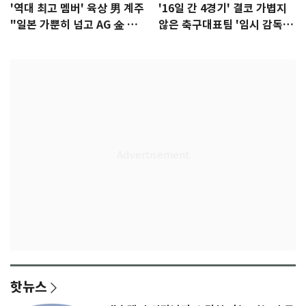
'역대 최고 멤버' 육상 男 계주
'16일 간 4경기' 결코 가볍지
"일본 가뿐히 넘고 AG 金 따겠
않은 축구대표팀 '임시 감독'
다"
무게
핫뉴스