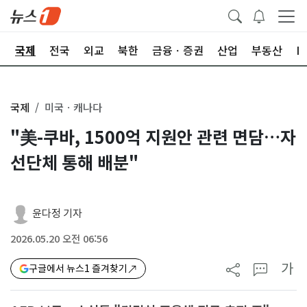
제
국제
전국
외교
북한
금융ㆍ증권
산업
부동산
I
국제
미국ㆍ캐나다
"美-쿠바, 1500억 지원안 관련 면담…자
선단체 통해 배분"
윤다정 기자
2026.05.20 오전 06:56
가
구글에서 뉴스1 즐겨찾기