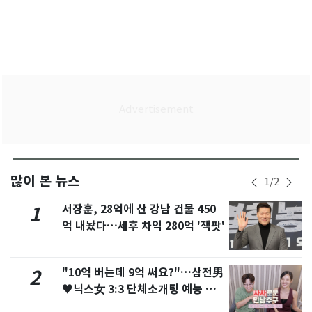
많이 본 뉴스
1
/
2
서장훈, 28억에 산 강남 건물 450
1
억 내놨다…세후 차익 280억 '잭팟'
"10억 버는데 9억 써요?"…삼전男
2
♥닉스女 3:3 단체소개팅 예능 화
제