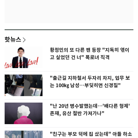
핫뉴스
황정민의 또 다른 팬 등장 "지독히 엮이
고 싶었던 건 너" 폭로녀 직격
"출근길 지하철서 두자리 차지, 업무 보
는 100㎏ 남성…부딪히면 신경질"
"난 20년 병수발했는데…'배다른 형제'
존재, 유산 절반 가져가나"
"친구는 부모 덕에 집 샀는데" 아들 하소