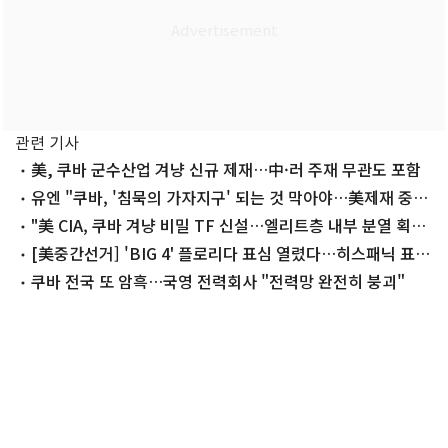
관련 기사
美, 쿠바 군수산업 겨냥 신규 제재…中·러 주재 무관도 포함
유엔 "쿠바, '침묵의 가자지구' 되는 것 막아야…美제재 중단
촉구"
"美 CIA, 쿠바 겨냥 비밀 TF 신설…엘리트층 내부 분열 획
책"
[美중간선거] 'BIG 4' 플로리다 표심 열렸다…히스패닉 표심
주목
쿠바 전국 또 암흑…국영 전력회사 "전력망 완전히 붕괴"