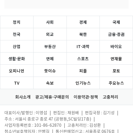
정치
사회
경제
국제
전국
외교
북한
금융·증권
산업
부동산
IT·과학
바이오
생활·문화
연예
스포츠
연재물
오피니언
핫이슈
피플
포토
TV
속보
인기뉴스
주요뉴스
회사소개
광고/제휴·구매문의
이용약관·정책
고충처리
대표이사/발행인 : 이영섭
|
편집인 : 채원배
|
편집국장 : 김기성
|
주소 : 서울시 종로구 종로 47 (공평동,SC빌딩17층)
|
사업자등록번호 : 101-86-62870
|
고충처리인 : 김성환
|
청소년보호책임자 : 안병길
|
통신판매업신고 : 서울종로 0676호
|