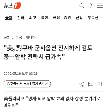
제
국제
전국
외교
북한
금융ㆍ증권
산업
부동산
I
국제
미국ㆍ캐나다
"美, 對쿠바 군사옵션 진지하게 검토
중…압박 전략서 급가속"
2026.05.19 오후 03:21
가
구글에서 뉴스1 즐겨찾기
美폴리티코 "경제·외교 압박 효과 없자 강경 분위기로
바뀌어"