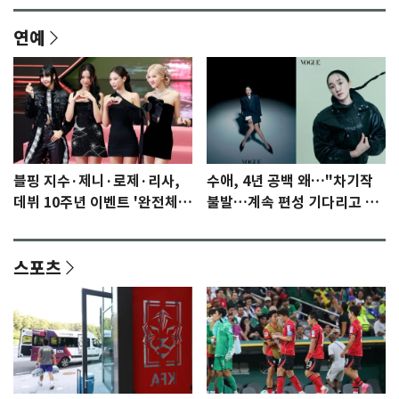
연예
블핑 지수·제니·로제·리사,
수애, 4년 공백 왜…"차기작
데뷔 10주년 이벤트 '완전체'
불발…계속 편성 기다리고 있
참석 확정…기대감 UP
다"
스포츠