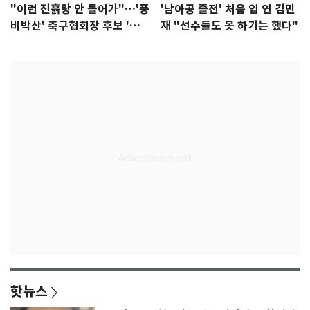
"이런 진흙탕 안 들어가"…'풍
'남아공 졸전' 처음 입 연 김민
비박산' 축구협회장 후보 '실
재 "선수들도 못 하기는 했다"
종'
핫뉴스