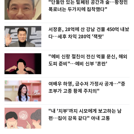
"단둘만 있는 밀폐된 공간과 술…황정민
폭로녀는 두가지에 집착했다"
서장훈, 28억에 산 강남 건물 450억 내놨
다…세후 차익 280억 '잭팟'
"예비 신랑 절친이 전신 먹물 문신, 해외
도피 준비"…예비 신부 '혼란'
여배우 하영, 금수저 가정사 공개…"증
조부가 고종 황제 주치의"
"내 '치부'까지 시모에게 보고하는 남
편…집이 감옥 같다" 아내 고통