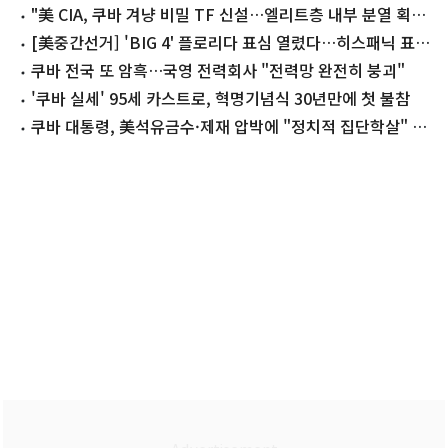
"美 CIA, 쿠바 겨냥 비밀 TF 신설…엘리트층 내부 분열 획
책"
[美중간선거] 'BIG 4' 플로리다 표심 열렸다…히스패닉 표심
주목
쿠바 전국 또 암흑…국영 전력회사 "전력망 완전히 붕괴"
'쿠바 실세' 95세 카스트로, 혁명기념식 30년만에 첫 불참
쿠바 대통령, 美석유금수·제재 압박에 "정치적 집단학살" 비
난