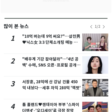
많이 본 뉴스
1
/
2
"10억 버는데 9억 써요?"…삼전男
1
♥닉스女 3:3 단체소개팅 예능 화
제
"배우계 기강 잡아달라"…'4년 공
2
백' 수애, SNS 오픈·프로필 공개
화제
서장훈, 28억에 산 강남 건물 450
3
억 내놨다…세후 차익 280억 '잭팟'
톰 홀랜드♥젠데이아 부부 '스파이
4
더맨4'·'오디세이'로 극장 장악