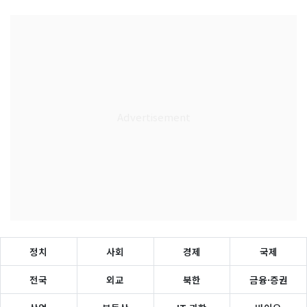
정치
사회
경제
국제
전국
외교
북한
금융·증권