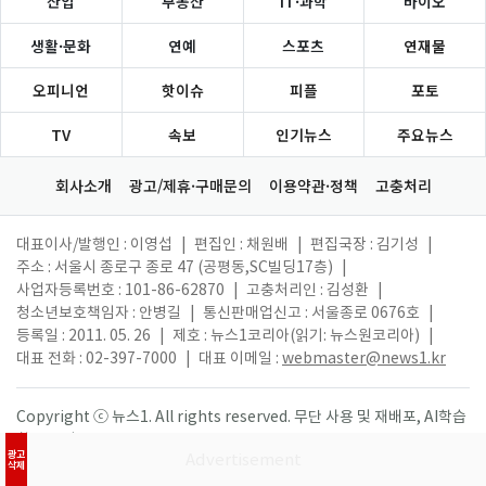
산업
부동산
IT·과학
바이오
생활·문화
연예
스포츠
연재물
오피니언
핫이슈
피플
포토
TV
속보
인기뉴스
주요뉴스
회사소개
광고/제휴·구매문의
이용약관·정책
고충처리
대표이사/발행인 : 이영섭
|
편집인 : 채원배
|
편집국장 : 김기성
|
주소 : 서울시 종로구 종로 47 (공평동,SC빌딩17층)
|
사업자등록번호 : 101-86-62870
|
고충처리인 : 김성환
|
청소년보호책임자 : 안병길
|
통신판매업신고 : 서울종로 0676호
|
등록일 : 2011. 05. 26
|
제호 : 뉴스1코리아(읽기: 뉴스원코리아)
|
대표 전화 : 02-397-7000
|
대표 이메일 :
webmaster@news1.kr
Copyright ⓒ 뉴스1. All rights reserved. 무단 사용 및 재배포, AI학습
활용 금지.
광고
삭제