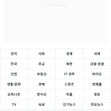
정치
사회
경제
국제
전국
외교
북한
금융·증권
산업
부동산
IT·과학
바이오
생활·문화
연예
스포츠
연재물
오피니언
핫이슈
피플
포토
TV
속보
인기뉴스
주요뉴스