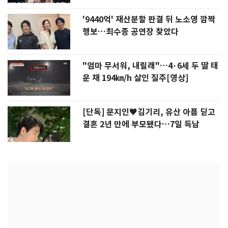
'9440억' 재산분할 판결 뒤 노소영 깜짝
행보…최수종 공연장 찾았다
"엄마 무서워, 내릴래"…4·6세 두 딸 태
운 채 194㎞/h 살인 질주[영상]
[단독] 문지인♥김기리, 유산 아픔 딛고
결혼 2년 만에 부모됐다…7일 득남