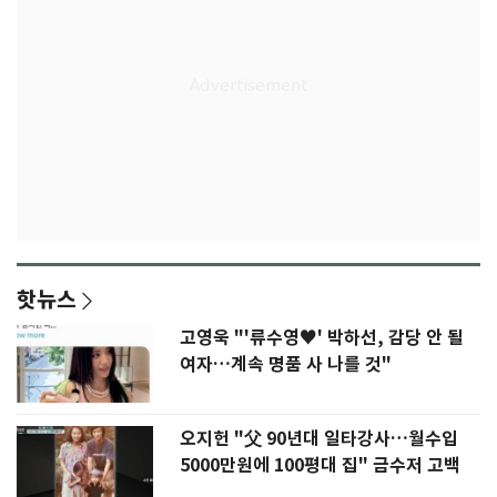
핫뉴스
고영욱 "'류수영♥' 박하선, 감당 안 될
여자…계속 명품 사 나를 것"
오지헌 "父 90년대 일타강사…월수입
5000만원에 100평대 집" 금수저 고백