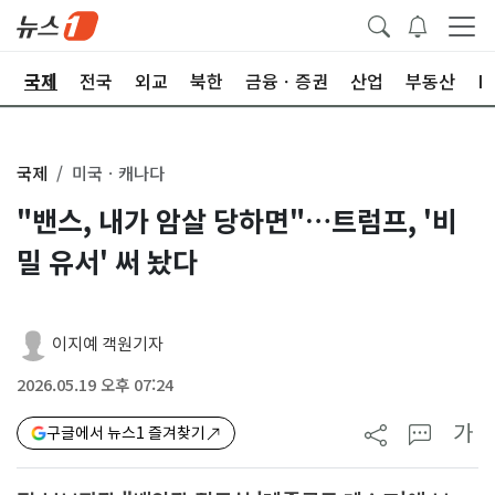
제
국제
전국
외교
북한
금융ㆍ증권
산업
부동산
I
국제
미국ㆍ캐나다
"밴스, 내가 암살 당하면"…트럼프, '비
밀 유서' 써 놨다
이지예 객원기자
2026.05.19 오후 07:24
가
구글에서 뉴스1 즐겨찾기