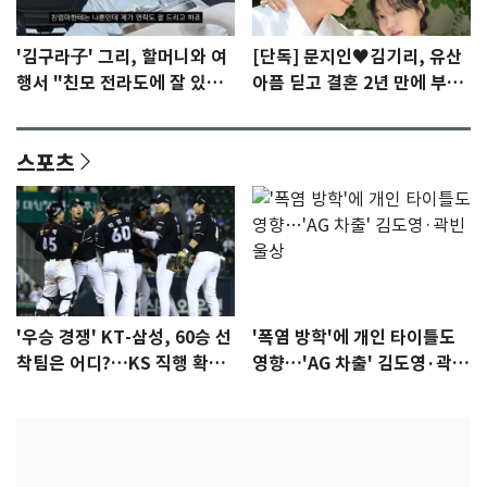
'김구라子' 그리, 할머니와 여
[단독] 문지인♥김기리, 유산
행서 "친모 전라도에 잘 있
아픔 딛고 결혼 2년 만에 부모
어"…유튜브서 언급
됐다…7일 득남
스포츠
'우승 경쟁' KT-삼성, 60승 선
'폭염 방학'에 개인 타이틀도
착팀은 어디?…KS 직행 확률
영향…'AG 차출' 김도영·곽빈
77.8%
울상