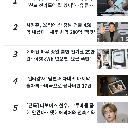
1
"친모 전라도에 잘 있어"…유튜브
서 언급
서장훈, 28억에 산 강남 건물 450
2
억 내놨다…세후 차익 280억 '잭팟'
에어컨 하루 종일 틀면 전기료 29만
3
원…450kWh 넘으면 '요금 폭탄'
'일타강사' 남편과 아내의 마지막
4
술자리…비극으로 끝나버린 17년
[단독] 더보이즈 선우, 그루비룸 품
5
에 안긴다…앳에어리어와 전속계약