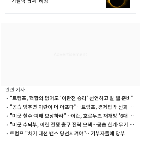
기일식 겹쳐 '비상'
관련 기사
"트럼프, 핵합의 없어도 '이란전 승리' 선언하고 발 뺄 준비"
"공습 멈추면 이란이 더 아프다"…트럼프, 경제압박 선회 시
사
"미군 철수·피해 보상하라"…이란, 호르무즈 재개방 '6대 요
구안'(종합)
"미군 수뇌부, 이란 전쟁 출구 전략 모색…공습 한계·무기 비
축량 감소"
트럼프 "차기 대선 밴스 당선시켜야"…기부자들에 당부