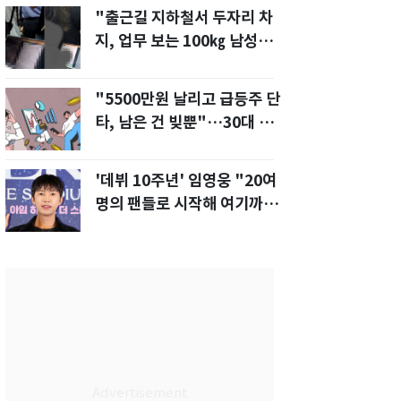
"출근길 지하철서 두자리 차
지, 업무 보는 100㎏ 남성…
부딪히면 신경질"
"5500만원 날리고 급등주 단
타, 남은 건 빚뿐"…30대 여
성 파혼 위기
'데뷔 10주년' 임영웅 "20여
명의 팬들로 시작해 여기까
지…진심 감사"