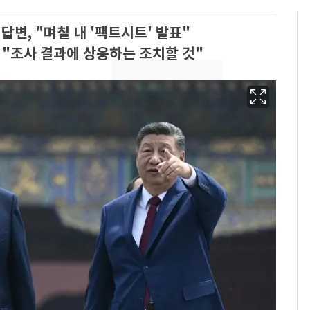
답변, "며칠 내 '팩트시트' 발표"
는 "조사 결과에 상응하는 조치할 것"
13호 태풍 '돌핀' 日오
6
키나와·가고시마현 접
근…26만명 대피령
낮 최고 37도 폭염 계
7