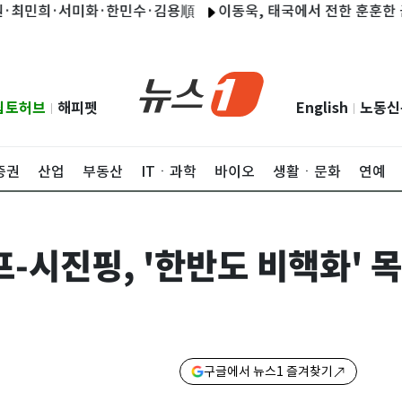
희·서미화·한민수·김용順
이동욱, 태국에서 전한 훈훈한 근황…"너
립토허브
해피펫
English
노동신
|
|
증권
산업
부동산
ITㆍ과학
바이오
생활ㆍ문화
연예
-시진핑, '한반도 비핵화' 목
구글에서 뉴스1 즐겨찾기