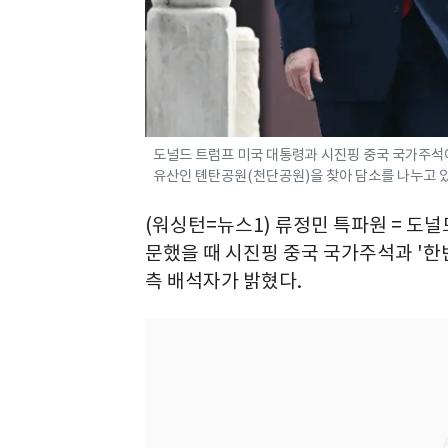
도널드 트럼프 미국 대통령과 시진핑 중국 국가주석이
유산인 톈탄공원(천단공원)을 찾아 담소를 나누고 있다. 
(워싱턴=뉴스1) 류정민 특파원 = 도널
문했을 때 시진핑 중국 국가주석과 '한
측 배석자가 밝혔다.