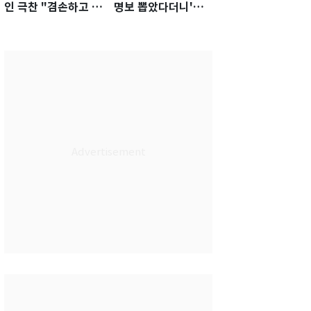
인 극찬 "겸손하고 노
명보 뽑았다더니'…2
력하는 선수…좋은
년 만에 말 바꾼 이임
첫인상"
생