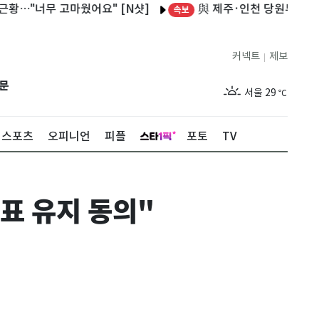
與 제주·인천 당원투표…김민석 47.
무 고마웠어요" [N샷]
속보
커넥트
제보
|
제주
29
℃
문
서울
29
℃
부산
29
℃
스포츠
오피니언
피플
포토
TV
대구
28
℃
인천
29
℃
표 유지 동의"
광주
29
℃
대전
28
℃
울산
28
℃
강릉
21
℃
제주
29
℃