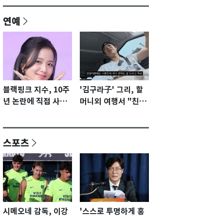
연예
블랙핑크 지수, 10주
'김구라子' 그리, 할
년 논란에 직접 사과
머니외 여행서 "친모
"큰 섭섭함 안겨 미
전라도에 잘 있어"…
안"
유튜브서 언급
스포츠
시메오네 감독, 이강
'스스로 투명하게 홍