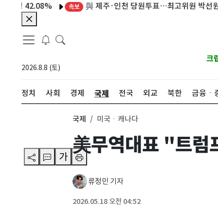
與 제주·인천 당원투표…최고위원 박선원·최민
2.08%
속보
크
2026.8.8 (토)
국제
정치
사회
경제
전국
외교
북한
금융ㆍ
국제
미국ㆍ캐나다
美무역대표 "트럼프
가
류정민 기자
2026.05.18 오전 04:52