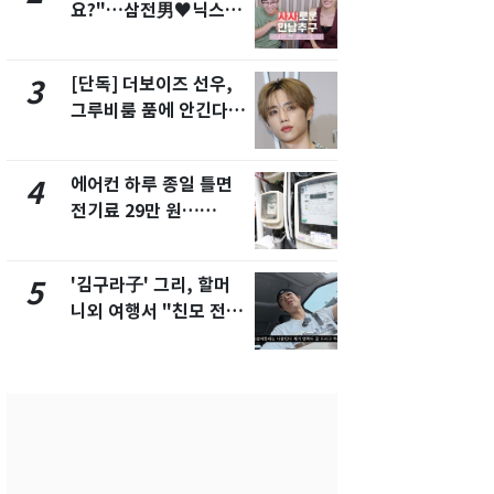
요?"…삼전男♥닉스女
속…전국 곳곳
3:3 단체소개팅 예능 화
날씨]
제
[단독] 더보이즈 선우,
[단독] 경찰,
3
8
그루비룸 품에 안긴다…
제작사 회장
앳에어리어와 전속계약
시장법 위반
에어컨 하루 종일 틀면
[단독]중수
4
9
전기료 29만 원…
수사관 경력
450kWh 넘으면 '요금
진…법무사·
폭탄'
택' 유지
'김구라子' 그리, 할머
전남광주 화
5
10
니외 여행서 "친모 전라
교통사고로 
도에 잘 있어"…유튜브
지…6명 부
서 언급