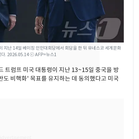
속…전국 곳곳 비 [오늘
날씨]
[단독] 경찰, '김부장'
8
제작사 회장 수사…자본
시장법 위반 의혹
 지난 14일 베이징 인민대회당에서 회담을 한 뒤 유네스코 세계문화
[단독]중수청 가는 검찰
9
2026.05.14 ⓒ AFP=뉴스1
수사관 경력 합산 추
진…법무사·집행관 '혜
드 트럼프 미국 대통령이 지난 13~15일 중국을 방
택' 유지
반도 비핵화' 목표를 유지하는 데 동의했다고 미국
전남광주 화정역 인근서
10
교통사고로 40대 심정
지…6명 부상