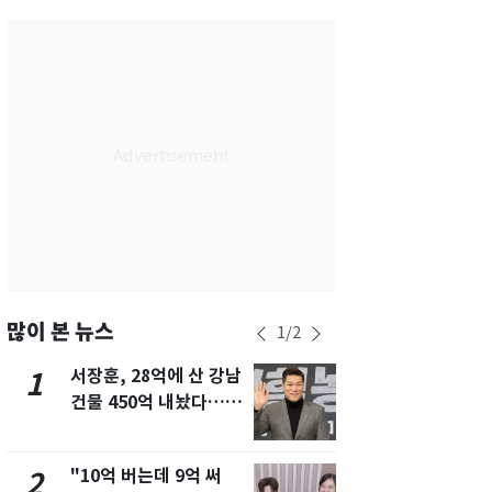
서울
29
℃
부산
29
℃
대구
28
℃
인천
29
℃
광주
29
℃
대전
28
℃
울산
28
℃
강릉
21
℃
많이 본 뉴스
1
/
2
제주
29
℃
서장훈, 28억에 산 강남
13호 태풍 '
1
6
건물 450억 내놨다…세
키나와·가고
후 차익 280억 '잭팟'
근…26만명
"10억 버는데 9억 써
낮 최고 37
2
7