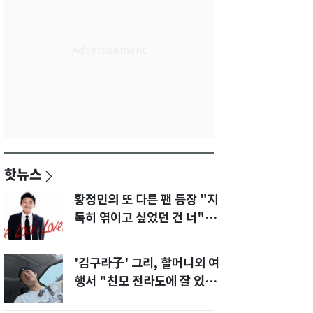
핫뉴스
황정민의 또 다른 팬 등장 "지
독히 엮이고 싶었던 건 너" 폭
로녀 직격
'김구라子' 그리, 할머니외 여
행서 "친모 전라도에 잘 있
어"…유튜브서 언급