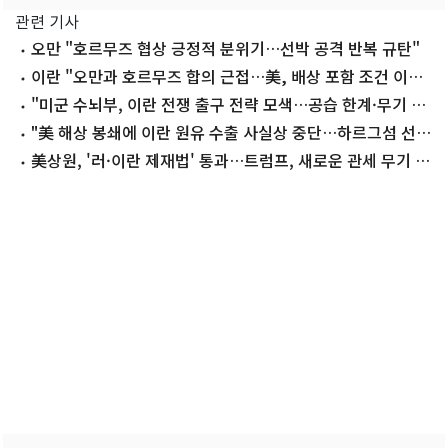
관련 기사
오만 "호르무즈 협상 긍정적 분위기…선박 공격 반복 규탄"
이란 "오만과 호르무즈 합의 근접…美, 배상 포함 조건 이행
해야"
"미군 수뇌부, 이란 전쟁 출구 전략 모색…공습 한계·무기 비
축량 감소"
"美 해상 봉쇄에 이란 원유 수출 사실상 중단…하르그섬 선적
멈춰"
美상원, '러·이란 제재법' 통과…트럼프, 새로운 관세 무기 쥐
나