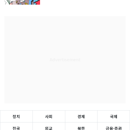
정치
사회
경제
국제
전국
외교
북한
금융·증권