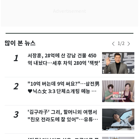
많이 본 뉴스
1
/
2
서장훈, 28억에 산 강남 건물 450
1
억 내놨다…세후 차익 280억 '잭팟'
"10억 버는데 9억 써요?"…삼전男
2
♥닉스女 3:3 단체소개팅 예능 화
제
'김구라子' 그리, 할머니외 여행서
3
"친모 전라도에 잘 있어"…유튜브
서 언급