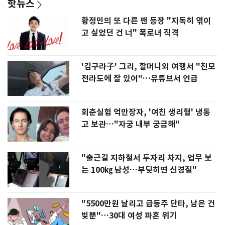
핫뉴스
황정민의 또 다른 팬 등장 "지독히 엮이
고 싶었던 건 너" 폭로녀 직격
'김구라子' 그리, 할머니외 여행서 "친모
전라도에 잘 있어"…유튜브서 언급
회춘실험 억만장자, '여친 생리혈' 냉동
고 보관…"자궁 내부 궁금해"
"출근길 지하철서 두자리 차지, 업무 보
는 100㎏ 남성…부딪히면 신경질"
"5500만원 날리고 급등주 단타, 남은 건
빚뿐"…30대 여성 파혼 위기