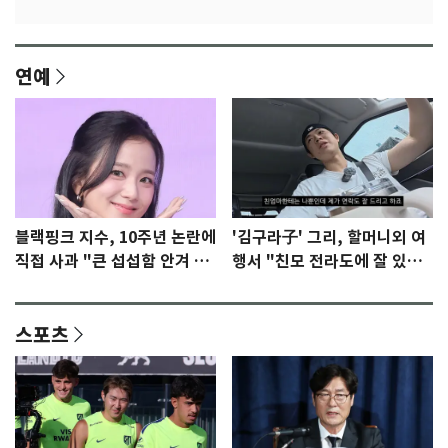
연예
블랙핑크 지수, 10주년 논란에
'김구라子' 그리, 할머니외 여
직접 사과 "큰 섭섭함 안겨 미
행서 "친모 전라도에 잘 있
안"
어"…유튜브서 언급
스포츠