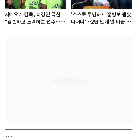
시메오네 감독, 이강인 극찬
'스스로 투명하게 홍명보 뽑았
"겸손하고 노력하는 선수…좋
다더니'…2년 만에 말 바꾼 이
은 첫인상"
임생