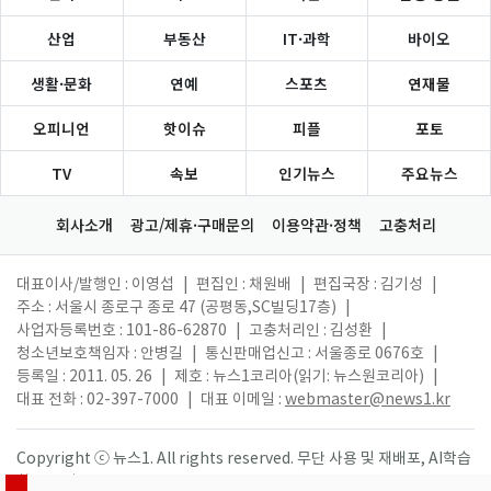
산업
부동산
IT·과학
바이오
생활·문화
연예
스포츠
연재물
오피니언
핫이슈
피플
포토
TV
속보
인기뉴스
주요뉴스
회사소개
광고/제휴·구매문의
이용약관·정책
고충처리
대표이사/발행인 : 이영섭
|
편집인 : 채원배
|
편집국장 : 김기성
|
주소 : 서울시 종로구 종로 47 (공평동,SC빌딩17층)
|
사업자등록번호 : 101-86-62870
|
고충처리인 : 김성환
|
청소년보호책임자 : 안병길
|
통신판매업신고 : 서울종로 0676호
|
등록일 : 2011. 05. 26
|
제호 : 뉴스1코리아(읽기: 뉴스원코리아)
|
대표 전화 : 02-397-7000
|
대표 이메일 :
webmaster@news1.kr
Copyright ⓒ 뉴스1. All rights reserved. 무단 사용 및 재배포, AI학습
활용 금지.