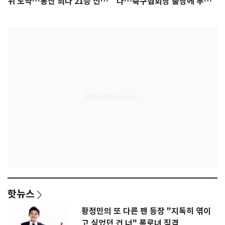
위 도약…통산 최다 21승 신기
다…축구협회장 출장에 부인
록 도전
3회 동반 '펑펑'
핫뉴스
황정민의 또 다른 팬 등장 "지독히 엮이
고 싶었던 건 너" 폭로녀 직격