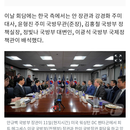
이날 회담에는 한국 측에서는 안 장관과 강경화 주미
대사, 윤형진 주미 국방무관(준장), 김홍철 국방부 정
책실장, 정빛나 국방부 대변인, 이광석 국방부 국제정
책관이 배석했다.
안규백 국방부 장관이 11일(현지시간) 미국 워싱턴 DC 펜타곤에서 피
트 헤그세스 미국 국방부(전쟁부) 장관과 한미 국방장관 회담을 하고 있