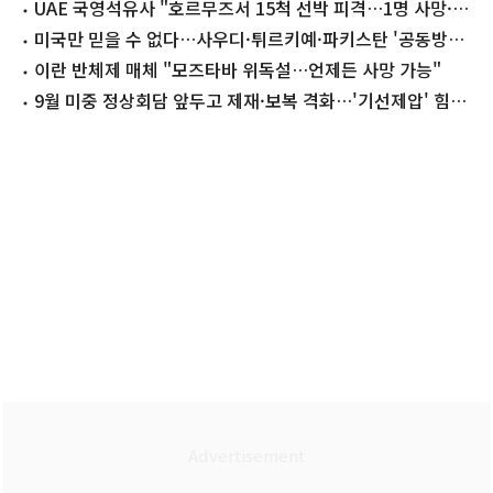
나
UAE 국영석유사 "호르무즈서 15척 선박 피격…1명 사망·20
명 부상"
미국만 믿을 수 없다…사우디·튀르키예·파키스탄 '공동방위
협정' 체결(종합)
이란 반체제 매체 "모즈타바 위독설…언제든 사망 가능"
9월 미중 정상회담 앞두고 제재·보복 격화…'기선제압' 힘겨
루기?