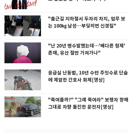
"출근길 지하철서 두자리 차지, 업무 보
는 100㎏ 남성…부딪히면 신경질"
"난 20년 병수발했는데…'배다른 형제'
존재, 유산 절반 가져가나"
응급실 난동범, 10년 수련 주짓수로 단숨
에 제압한 간호사 화제[영상]
"죽여줄까?" "그래 죽여라" 보행자 향해
그대로 차량 돌진한 운전자[영상]