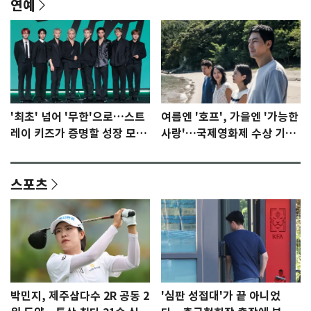
연예
'최초' 넘어 '무한'으로…스트
여름엔 '호프', 가을엔 '가능한
레이 키즈가 증명할 성장 모멘
사랑'…국제영화제 수상 기대
텀 [N이슈]
감 [N이슈]
스포츠
박민지, 제주삼다수 2R 공동 2
'심판 성접대'가 끝 아니었