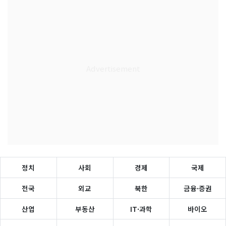
정치
사회
경제
국제
전국
외교
북한
금융·증권
산업
부동산
IT·과학
바이오