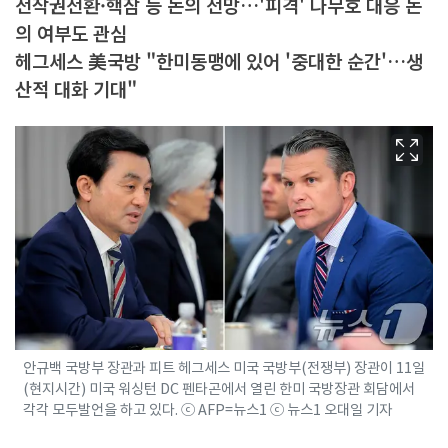
전작권전환·핵잠 등 논의 전망…'피격' 나무호 대응 논
의 여부도 관심
헤그세스 美국방 "한미동맹에 있어 '중대한 순간'…생
산적 대화 기대"
안규백 국방부 장관과 피트 헤그세스 미국 국방부(전쟁부) 장관이 11일
(현지시간) 미국 워싱턴 DC 펜타곤에서 열린 한미 국방장관 회담에서
각각 모두발언을 하고 있다. ⓒ AFP=뉴스1 ⓒ 뉴스1 오대일 기자