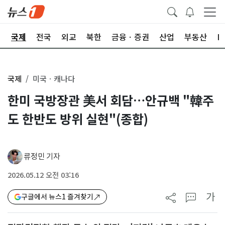
제
국제
전국
외교
북한
금융ㆍ증권
산업
부동산
I
국제
미국ㆍ캐나다
한미 국방장관 美서 회담…안규백 "韓주
도 한반도 방위 실현"(종합)
류정민 기자
2026.05.12 오전 03:16
가
구글에서 뉴스1 즐겨찾기