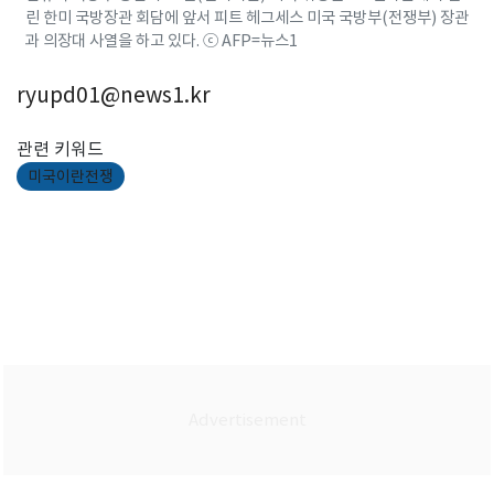
린 한미 국방장관 회담에 앞서 피트 헤그세스 미국 국방부(전쟁부) 장관
과 의장대 사열을 하고 있다. ⓒ AFP=뉴스1
ryupd01@news1.kr
관련 키워드
미국이란전쟁