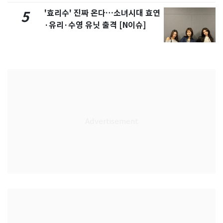
'효리수' 진짜 온다…소녀시대 효연
5
·유리·수영 유닛 출격 [N이슈]