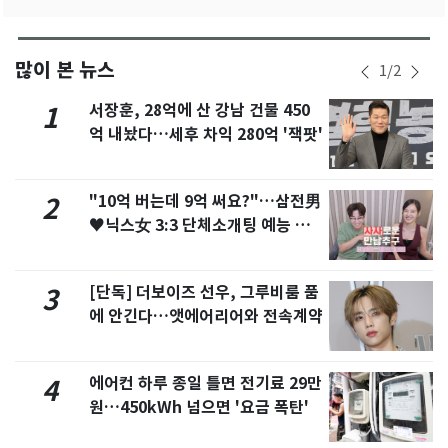
많이 본 뉴스
1
/
2
서장훈, 28억에 산 강남 건물 450
1
억 내놨다…세후 차익 280억 '잭팟'
"10억 버는데 9억 써요?"…삼전男
2
♥닉스女 3:3 단체소개팅 예능 화
제
[단독] 더보이즈 선우, 그루비룸 품
3
에 안긴다…앳에어리어와 전속계약
에어컨 하루 종일 틀면 전기료 29만
4
원…450kWh 넘으면 '요금 폭탄'