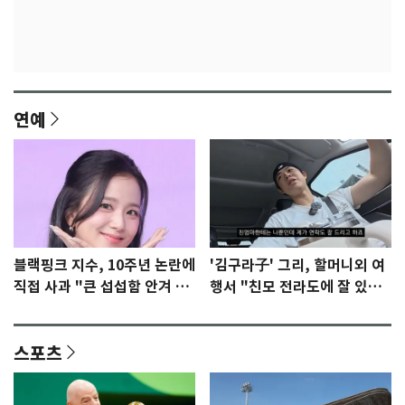
연예
블랙핑크 지수, 10주년 논란에
'김구라子' 그리, 할머니외 여
직접 사과 "큰 섭섭함 안겨 미
행서 "친모 전라도에 잘 있
안"
어"…유튜브서 언급
스포츠