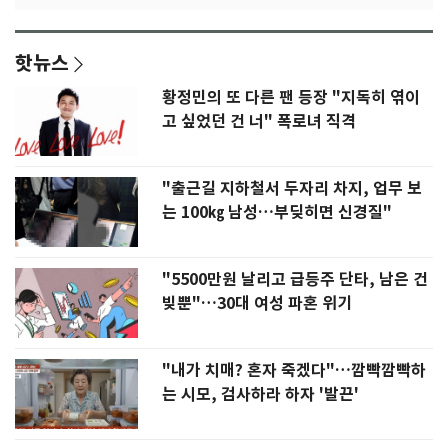
핫뉴스
황정민의 또 다른 팬 등장 "지독히 엮이
고 싶었던 건 너" 폭로녀 직격
"출근길 지하철서 두자리 차지, 업무 보
는 100㎏ 남성…부딪히면 신경질"
"5500만원 날리고 급등주 단타, 남은 건
빚뿐"…30대 여성 파혼 위기
"내가 치매? 혼자 죽겠다"…깜빡깜빡하
는 시모, 검사하라 하자 '발끈'