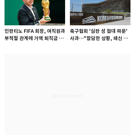
인판티노 FIFA 회장, 여직원과
축구협회 '심판 성 접대 파문'
부적절 관계에 거액 퇴직금 지
사과…"참담한 상황, 쇄신 약
급 논란
속"