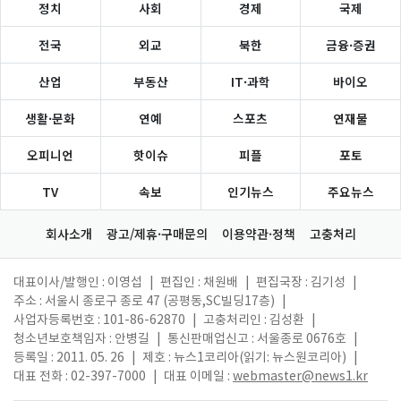
정치
사회
경제
국제
전국
외교
북한
금융·증권
산업
부동산
IT·과학
바이오
생활·문화
연예
스포츠
연재물
오피니언
핫이슈
피플
포토
TV
속보
인기뉴스
주요뉴스
회사소개
광고/제휴·구매문의
이용약관·정책
고충처리
대표이사/발행인 : 이영섭
|
편집인 : 채원배
|
편집국장 : 김기성
|
주소 : 서울시 종로구 종로 47 (공평동,SC빌딩17층)
|
사업자등록번호 : 101-86-62870
|
고충처리인 : 김성환
|
청소년보호책임자 : 안병길
|
통신판매업신고 : 서울종로 0676호
|
등록일 : 2011. 05. 26
|
제호 : 뉴스1코리아(읽기: 뉴스원코리아)
|
대표 전화 : 02-397-7000
|
대표 이메일 :
webmaster@news1.kr