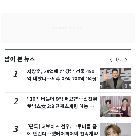
많이 본 뉴스
1
/
2
서장훈, 28억에 산 강남 건물 450
1
억 내놨다…세후 차익 280억 '잭팟'
"10억 버는데 9억 써요?"…삼전男
2
♥닉스女 3:3 단체소개팅 예능 화
제
[단독] 더보이즈 선우, 그루비룸 품
3
에 안긴다…앳에어리어와 전속계약