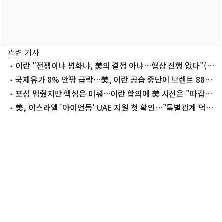
관련 기사
이란 "전쟁이냐 평화냐, 美의 결정 아냐…협상 진행 없다"(종
합)
국제유가 8% 안팎 급락…美, 이란 공습 중단에 브렌트 88달
러로
포성 멈췄지만 핵심은 미뤄…이란 합의에 美 시선은 "따갑
다"
美, 이스라엘 '아이언돔' UAE 지원 첫 확인…"특별관계 덕
분"