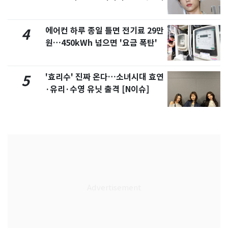
에어컨 하루 종일 틀면 전기료 29만
4
원…450kWh 넘으면 '요금 폭탄'
'효리수' 진짜 온다…소녀시대 효연
5
·유리·수영 유닛 출격 [N이슈]