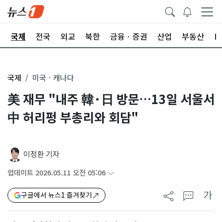
제
국제
전국
외교
북한
금융ㆍ증권
산업
부동산
I
국제
미국ㆍ캐나다
美 재무 "내주 韓·日 방문…13일 서울서
中 허리펑 부총리와 회담"
이정환 기자
업데이트 2026.05.11 오전 05:06
가
구글에서 뉴스1 즐겨찾기