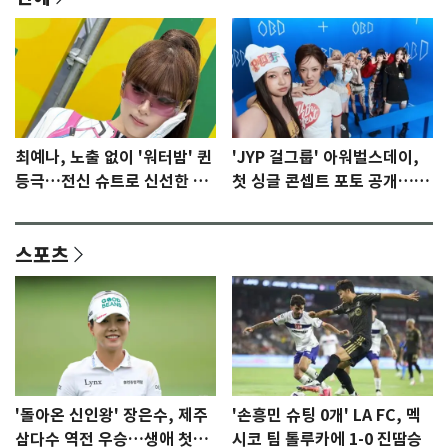
최예나, 노출 없이 '워터밤' 퀸
'JYP 걸그룹' 아워벌스데이,
등극…전신 슈트로 신선한 충
첫 싱글 콘셉트 포토 공개…청
격 [N샷]
량·키치
스포츠
'돌아온 신인왕' 장은수, 제주
'손흥민 슈팅 0개' LA FC, 멕
삼다수 역전 우승…생애 첫승
시코 팀 톨루카에 1-0 진땀승