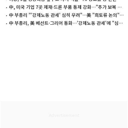
대
中, 미국 기업 7곳 제재·드론 부품 통제 강화…"추가 보복 가
능"(종합)
中 부총리 "'강제노동 관세' 심히 우려"…美 "희토류 논의"
(종합)
中 부총리, 美 베선트·그리어 통화…'강제노동 관세'에 "심각
한 우려"