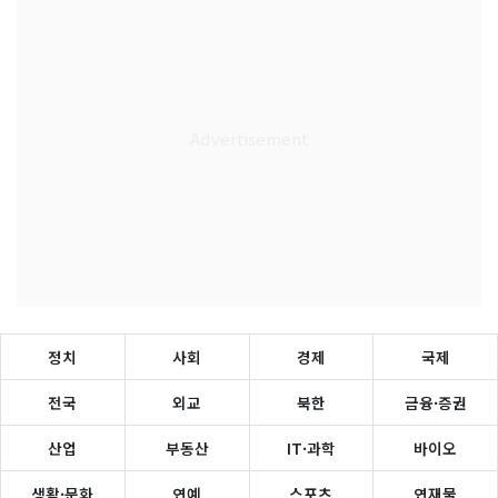
정치
사회
경제
국제
전국
외교
북한
금융·증권
산업
부동산
IT·과학
바이오
생활·문화
연예
스포츠
연재물