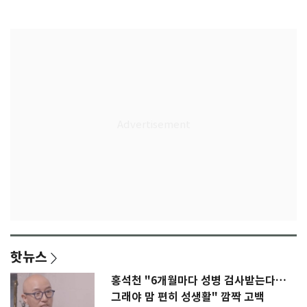
감격
핫뉴스
홍석천 "6개월마다 성병 검사받는다…
그래야 맘 편히 성생활" 깜짝 고백