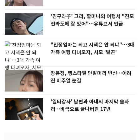
'김구라子' 그리, 할머니외 여행서 "친모
전라도에 잘 있어"…유튜브서 언급
"친정엄마는 되고 시댁은 안 되냐"…3대
가족 여행 다녀오자, 시모 '발끈'
장윤정, 뱅스타일 단발머리 변신…어려
진 비주얼 눈길
'일타강사' 남편과 아내의 마지막 술자
리…비극으로 끝나버린 17년