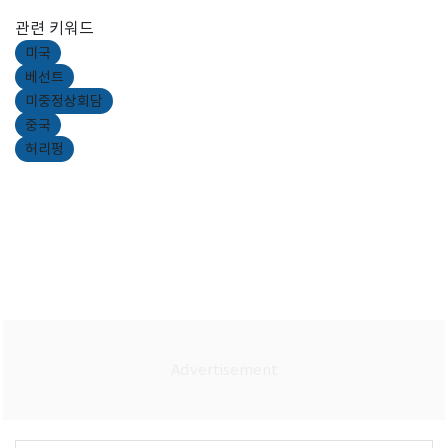
관련 키워드
미국
베선트
미중정상회담
중국
허리펑