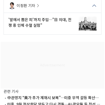
이정환 기자
'말에서 뽑은 피'까지 주입…"日 의대, 전
쟁 중 인체 수혈 실험"
관련 기사
中관영지 "美가 추가 제재시 보복"…미중 무역 갈등 확산은
제한적
미중, 9월 정상회담 앞두고 다시 격돌…AI·광모듈 등 전선 확