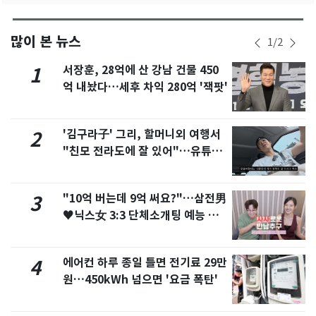
많이 본 뉴스
1
/
2
서장훈, 28억에 산 강남 건물 450
1
억 내놨다…세후 차익 280억 '잭팟'
'김구라子' 그리, 할머니외 여행서
2
"친모 전라도에 잘 있어"…유튜브
서 언급
"10억 버는데 9억 써요?"…삼전男
3
♥닉스女 3:3 단체소개팅 예능 화
제
에어컨 하루 종일 틀면 전기료 29만
4
원…450kWh 넘으면 '요금 폭탄'