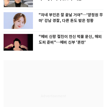
"자네 부인은 잘 끝날 거야"…'양정원 무
마' 강남 경찰, 다른 돈도 받은 정황
"예비 신랑 절친이 전신 먹물 문신, 해외
도피 준비"…예비 신부 '혼란'