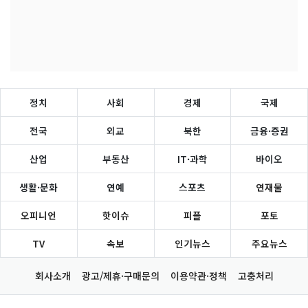
정치
사회
경제
국제
전국
외교
북한
금융·증권
산업
부동산
IT·과학
바이오
생활·문화
연예
스포츠
연재물
오피니언
핫이슈
피플
포토
TV
속보
인기뉴스
주요뉴스
회사소개
광고/제휴·구매문의
이용약관·정책
고충처리