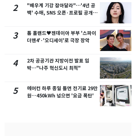
"배우계 기강 잡아달라"…'4년 공
2
백' 수애, SNS 오픈·프로필 공개
화제
톰 홀랜드♥젠데이아 부부 '스파이
3
더맨4'·'오디세이'로 극장 장악
2차 공공기관 지방이전 발표 임
4
박…"나주 혁신도시 최적"
에어컨 하루 종일 틀면 전기료 29만
5
원…450kWh 넘으면 '요금 폭탄'