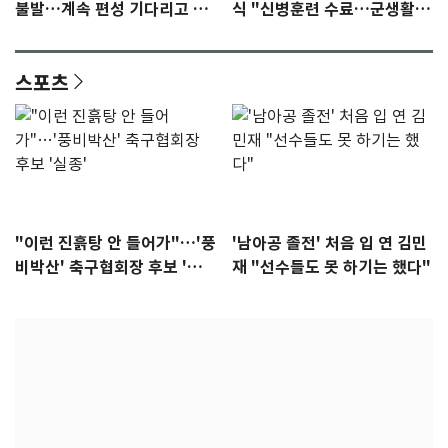
불발…계속 편성 기다리고 있
식 "신병훈련 수료…군생활
다"
집중"
스포츠
"이런 진흙탕 안 들어가"…'풍
'남아공 졸전' 처음 입 연 김민
비박산' 축구협회장 후보 '실
재 "선수들도 못 하기는 했다"
종'