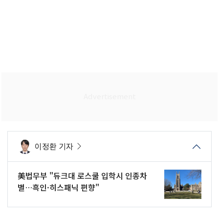
이정환 기자
美법무부 "듀크대 로스쿨 입학시 인종차
별…흑인·히스패닉 편향"