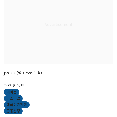
jwlee@news1.kr
관련 키워드
레바논
이스라엘
미국이란전쟁
중동전쟁