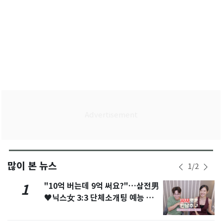
많이 본 뉴스
1
/
2
"10억 버는데 9억 써요?"…삼전男
1
♥닉스女 3:3 단체소개팅 예능 화
제