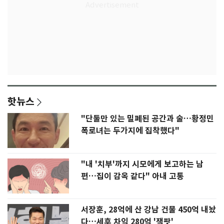
핫뉴스
"단둘만 있는 밀폐된 공간과 술…황정민
폭로녀는 두가지에 집착했다"
"내 '치부'까지 시모에게 보고하는 남
편…집이 감옥 같다" 아내 고통
서장훈, 28억에 산 강남 건물 450억 내놨
다…세후 차익 280억 '잭팟'