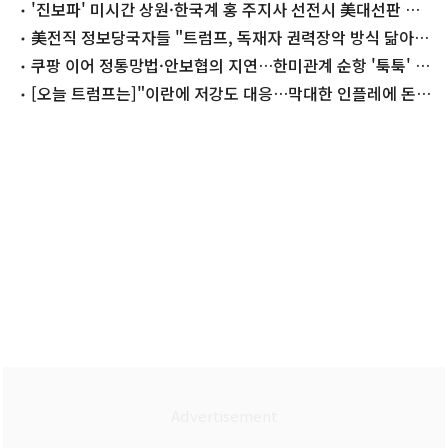
닭은
'진보파' 미시간 상원·한국계 홍 주지사 선전시 美대선판 요
동
美전직 정보당국자들 "트럼프, 독재자 권력장악 방식 닮아
가"
쿠팡 이어 정통망법·안보협의 지연…한미관계 순항 '툭툭' 건
드리는 요인들
[오늘 트럼프는]"이란에 저강도 대응…막대한 인플레에 돈
없어"