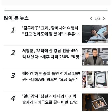
많이 본 뉴스
1
/
2
'김구라子' 그리, 할머니와 여행서
1
"친모 전라도에 잘 있어"…유튜브
서 언급
서장훈, 28억에 산 강남 건물 450
2
억 내놨다…세후 차익 280억 '잭팟'
에어컨 하루 종일 틀면 전기료 29만
3
원…450kWh 넘으면 '요금 폭탄'
'일타강사' 남편과 아내의 마지막
4
술자리…비극으로 끝나버린 17년