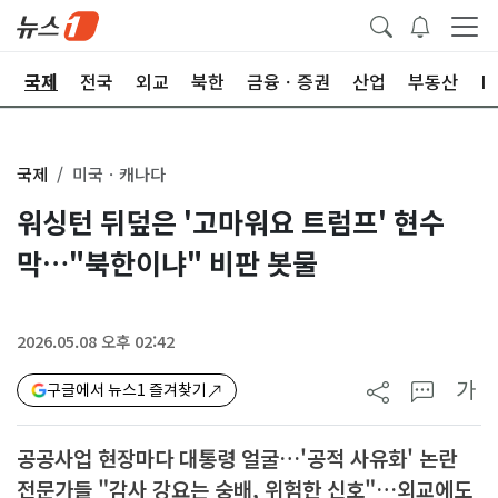
제
국제
전국
외교
북한
금융ㆍ증권
산업
부동산
I
국제
미국ㆍ캐나다
워싱턴 뒤덮은 '고마워요 트럼프' 현수
막…"북한이냐" 비판 봇물
2026.05.08 오후 02:42
가
구글에서 뉴스1 즐겨찾기
공공사업 현장마다 대통령 얼굴…'공적 사유화' 논란
전문가들 "감사 강요는 숭배, 위험한 신호"…외교에도