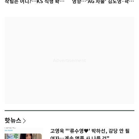
착팀은 어디?…KS 직행 확률
영향…'AG 차출' 김도영·곽빈
77.8%
울상
핫뉴스
고영욱 "'류수영♥' 박하선, 감당 안 될
여자…계속 명품 사 나를 것"