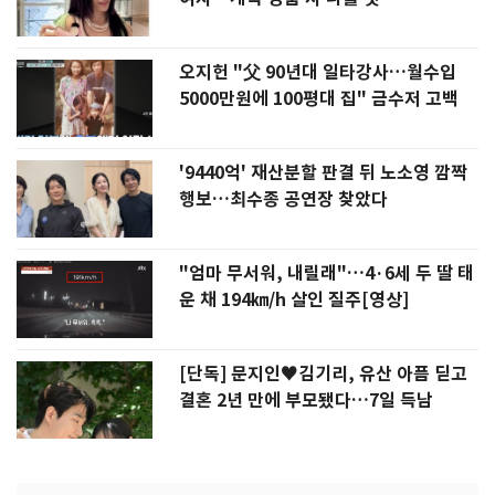
오지헌 "父 90년대 일타강사…월수입
5000만원에 100평대 집" 금수저 고백
'9440억' 재산분할 판결 뒤 노소영 깜짝
행보…최수종 공연장 찾았다
"엄마 무서워, 내릴래"…4·6세 두 딸 태
운 채 194㎞/h 살인 질주[영상]
[단독] 문지인♥김기리, 유산 아픔 딛고
결혼 2년 만에 부모됐다…7일 득남