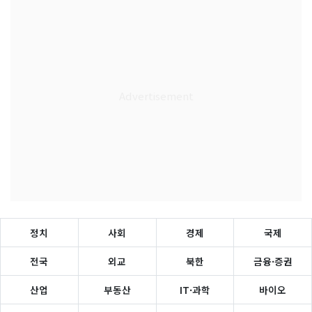
정치
사회
경제
국제
전국
외교
북한
금융·증권
산업
부동산
IT·과학
바이오