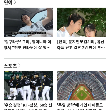
연예
'김구라子' 그리, 할머니와 여
[단독] 문지인♥김기리, 유산
행서 "친모 전라도에 잘 있
아픔 딛고 결혼 2년 만에 부모
어"…유튜브서 언급
됐다…7일 득남
스포츠
'우승 경쟁' KT-삼성, 60승 선
'폭염 방학'에 개인 타이틀도